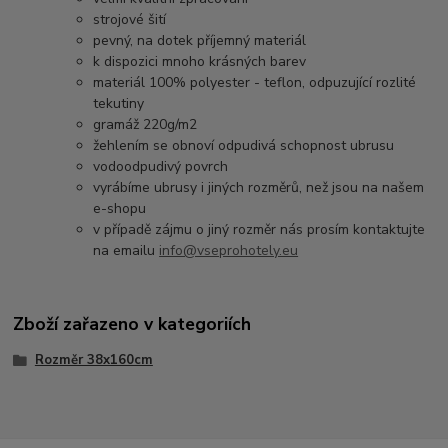
strojové šití
pevný, na dotek příjemný materiál
k dispozici mnoho krásných barev
materiál 100% polyester - teflon, odpuzující rozlité
tekutiny
gramáž 220g/m2
žehlením se obnoví odpudivá schopnost ubrusu
vodoodpudivý povrch
vyrábíme ubrusy i jiných rozměrů, než jsou na našem
e-shopu
v případě zájmu o jiný rozměr nás prosím kontaktujte
na emailu
info@vseprohotely.eu
Zboží zařazeno v kategoriích
Rozměr 38x160cm