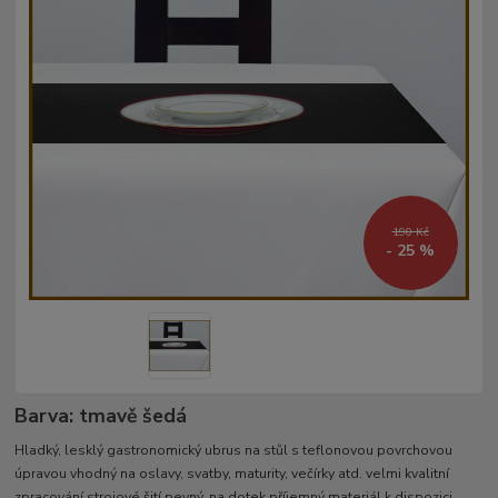
190 Kč
- 25 %
Barva: tmavě šedá
Hladký, lesklý gastronomický ubrus na stůl s teflonovou povrchovou
úpravou vhodný na oslavy, svatby, maturity, večírky atd. velmi kvalitní
zpracování strojové šití pevný, na dotek příjemný materiál k dispozici