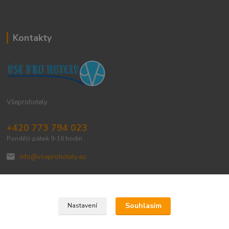
Kontakty
Všeprohotely
+420 773 794 023
Pondělí-pátek 9-16 hodin
info@vseprohotely.eu
Souhlasím
Nastavení
Upravit sběr cookies.