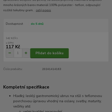
mnoho krásných barev materiál 100% polyester - teflon, odpuzující
rozlité tekutiny gram...
celý popis
Dostupnost
do 5 dnů
/
ks
142 Kč
117 Kč
Přidat do košíku
Číslo produktu:
20241414163
Kompletní specifikace
Hladký, lesklý gastronomický ubrus na stůl s teflonovou
povrchovou úpravou vhodný na oslavy, svatby, maturity,
večírky atd.
velmi kvalitní zpracování