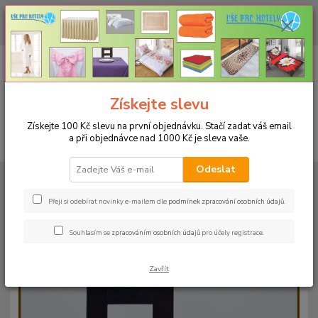
CHCETE NAKOUPIT VĚTŠÍ MNOŽSTVÍ NAŠICH PRODUKTŮ ZA LEPŠÍ
CENU? Klikněte ZDE
0
ks
+420 773 794 023
CZK
za
0 Kč
Pondělí-pátek 9-16 hodin
Menu
Získejte slevu
Získejte 100 Kč slevu na první objednávku. Stačí zadat váš email
a při objednávce nad 1000 Kč je sleva vaše.
Hledat
Odeslat
Úvod
UBRUSY
Luxusní ubrusy Atlas-Rodos s vodoodpudivou úpravou
Rozměr 38x160cm
Ubrus ATLAS 38x160cm tmavě šedý
Přeji si odebírat novinky e-mailem dle
podmínek zpracování osobních údajů
.
Ubrus ATLAS 38x160cm tmavě
Souhlasím se
zpracováním osobních údajů
pro účely registrace.
šedý
Zavřít