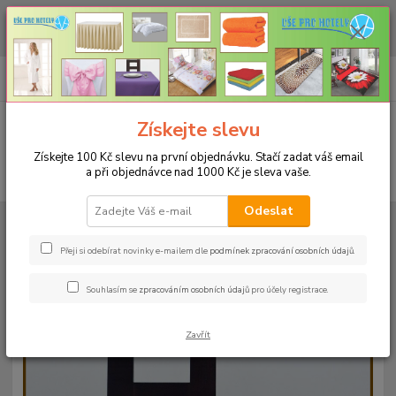
CHCETE NAKOUPIT VĚTŠÍ MNOŽSTVÍ NAŠICH PRODUKTŮ ZA LEPŠÍ
CENU? Klikněte ZDE
0
ks
+420 773 794 023
CZK
za
0 Kč
Pondělí-pátek 9-16 hodin
Menu
Získejte slevu
Získejte 100 Kč slevu na první objednávku. Stačí zadat váš email
a při objednávce nad 1000 Kč je sleva vaše.
Hledat
Odeslat
Úvod
UBRUSY
Luxusní ubrusy Atlas-Rodos s vodoodpudivou úpravou
Rozměr 38x180cm
Ubrus ATLAS 38x180cm bordo
Přeji si odebírat novinky e-mailem dle
podmínek zpracování osobních údajů
.
Ubrus ATLAS 38x180cm bordo
Souhlasím se
zpracováním osobních údajů
pro účely registrace.
Zavřít