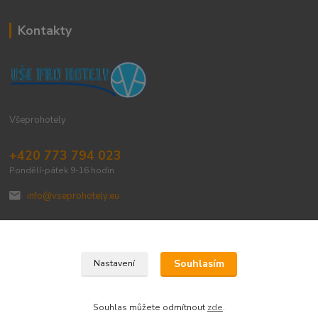
Kontakty
Všeprohotely
+420 773 794 023
Pondělí-pátek 9-16 hodin
info@vseprohotely.eu
Souhlasím
Nastavení
Upravit sběr cookies.
Souhlas můžete odmítnout
zde
.
Vytvořeno na
Eshop-rychle.cz