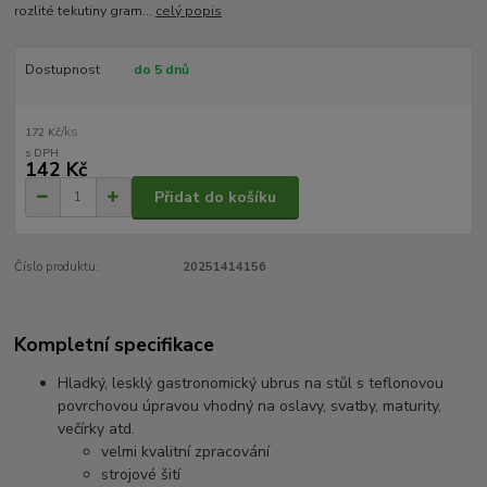
rozlité tekutiny gram...
celý popis
Dostupnost
do 5 dnů
/
ks
172 Kč
142 Kč
Přidat do košíku
Číslo produktu:
20251414156
Kompletní specifikace
Hladký, lesklý gastronomický ubrus na stůl s teflonovou
povrchovou úpravou vhodný na oslavy, svatby, maturity,
večírky atd.
velmi kvalitní zpracování
strojové šití