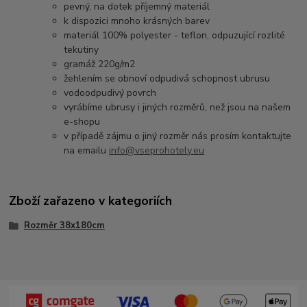
pevný, na dotek příjemný materiál
k dispozici mnoho krásných barev
materiál 100% polyester - teflon, odpuzující rozlité
tekutiny
gramáž 220g/m2
žehlením se obnoví odpudivá schopnost ubrusu
vodoodpudivý povrch
vyrábíme ubrusy i jiných rozměrů, než jsou na našem
e-shopu
v případě zájmu o jiný rozměr nás prosím kontaktujte
na emailu
info@vseprohotely.eu
Zboží zařazeno v kategoriích
Rozměr 38x180cm