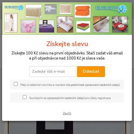
CHCETE NAKOUPIT VĚTŠÍ MNOŽSTVÍ NAŠICH PRODUKTŮ ZA LEPŠÍ
CENU? Klikněte ZDE
0
ks
+420 773 794 023
CZK
za
0 Kč
Pondělí-pátek 9-16 hodin
Menu
Získejte slevu
Získejte 100 Kč slevu na první objednávku. Stačí zadat váš email
a při objednávce nad 1000 Kč je sleva vaše.
Hledat
Odeslat
Úvod
UBRUSY
Luxusní ubrusy Atlas-Rodos s vodoodpudivou úpravou
Rozměr 38x180cm
Ubrus ATLAS 38x180cm kakaový
Přeji si odebírat novinky e-mailem dle
podmínek zpracování osobních údajů
.
Ubrus ATLAS 38x180cm kakaový
Souhlasím se
zpracováním osobních údajů
pro účely registrace.
Zavřít