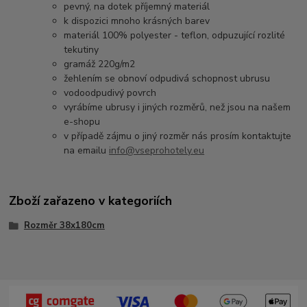
pevný, na dotek příjemný materiál
k dispozici mnoho krásných barev
materiál 100% polyester - teflon, odpuzující rozlité
tekutiny
gramáž 220g/m2
žehlením se obnoví odpudivá schopnost ubrusu
vodoodpudivý povrch
vyrábíme ubrusy i jiných rozměrů, než jsou na našem
e-shopu
v případě zájmu o jiný rozměr nás prosím kontaktujte
na emailu
info@vseprohotely.eu
Zboží zařazeno v kategoriích
Rozměr 38x180cm