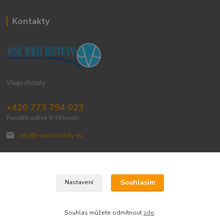
Kontakty
Všeprohotely
+420 773 794 023
Pondělí-pátek 9-16 hodin
info@vseprohotely.eu
Souhlasím
Nastavení
Upravit sběr cookies.
Souhlas můžete odmítnout
zde
.
Vytvořeno na
Eshop-rychle.cz