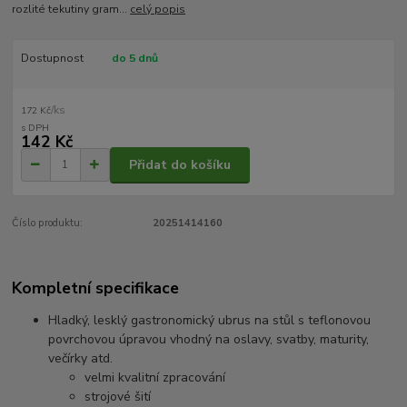
rozlité tekutiny gram...
celý popis
Dostupnost
do 5 dnů
/
ks
172 Kč
142 Kč
Přidat do košíku
Číslo produktu:
20251414160
Kompletní specifikace
Hladký, lesklý gastronomický ubrus na stůl s teflonovou
povrchovou úpravou vhodný na oslavy, svatby, maturity,
večírky atd.
velmi kvalitní zpracování
strojové šití