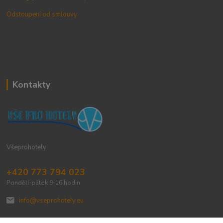
Odstoupení od smlouvy
Kontakty
Všeprohotely
+420 773 794 023
Pondělí-pátek 9-16 hodin
info@vseprohotely.eu