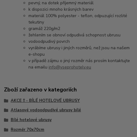
pevný, na dotek příjemný materiál
k dispozici mnoho krásných barev
materiál 100% polyester - teflon, odpuzující rozlité
tekutiny
gramáž 220g/m2
žehlením se obnoví odpudivá schopnost ubrusu
vodoodpudivý povrch
vyrábíme ubrusy i jiných rozměrů, než jsou na našem
e-shopu
v případě zájmu o jiný rozměr nás prosím kontaktujte
na emailu
info@vseprohotely.eu
Zboží zařazeno v kategoriích
AKCE !! - BÍLÉ HOTELOVÉ UBRUSY
Atlasové vodoodpudivé ubrusy bílé
Bílé hotelové ubrusy
Rozměr 70x70cm