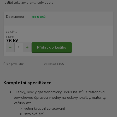
rozlité tekutiny gram...
celý popis
Dostupnost
do 5 dnů
/
ks
92 Kč
76 Kč
Přidat do košíku
Číslo produktu:
20081414155
Kompletní specifikace
Hladký, lesklý gastronomický ubrus na stůl s teflonovou
povrchovou úpravou vhodný na oslavy, svatby, maturity,
večírky atd.
velmi kvalitní zpracování
strojové šití