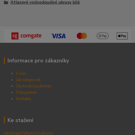
Atlasové vodoodpudivé ubrusy bílé
Informace pro zákazníky
O nás
Jak nakupovat
Obchodní podmínky
Fotogalerie
Kontak
ty
Ke stažení
Jak fungují teflonové ubrusy