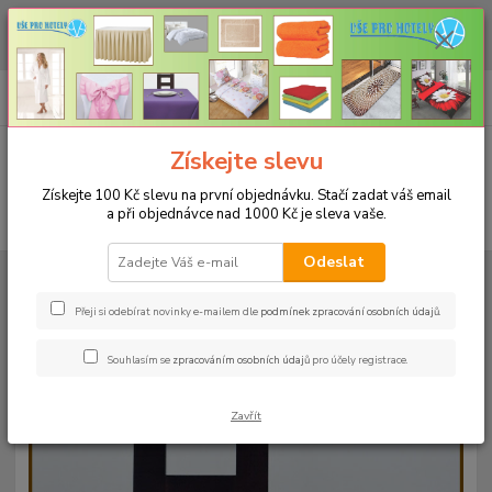
CHCETE NAKOUPIT VĚTŠÍ MNOŽSTVÍ NAŠICH PRODUKTŮ ZA LEPŠÍ
CENU? Klikněte ZDE
0
ks
+420 773 794 023
CZK
za
0 Kč
Pondělí-pátek 9-16 hodin
Menu
Získejte slevu
Získejte 100 Kč slevu na první objednávku. Stačí zadat váš email
a při objednávce nad 1000 Kč je sleva vaše.
Hledat
Odeslat
Úvod
UBRUSY
Luxusní ubrusy Atlas-Rodos s vodoodpudivou úpravou
Rozměr 70x70cm
Ubrus ATLAS 70x70cm bílý
Přeji si odebírat novinky e-mailem dle
podmínek zpracování osobních údajů
.
Ubrus ATLAS 70x70cm bílý
Souhlasím se
zpracováním osobních údajů
pro účely registrace.
Zavřít