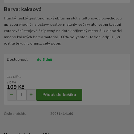
Barva: kakaová
Hladký, lesklý gastronomický ubrus na stůl s teflonovou povrchovou
úpravou vhodný na oslavy, svatby, maturity, večírky atd. velmi kvalitní
zpracování strojové šití pevný, na dotek příjemný materiál k dispozici
mnoho krásných barev materiál 100% polyester - teflon, odpuzující
rozlité tekutiny gram...
celý popis
Dostupnost
do 5 dnů
/
ks
132 Kč
109 Kč
Přidat do košíku
Číslo produktu:
20081414160