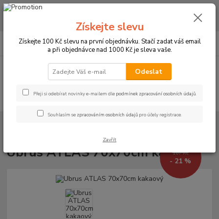
CHCETE NAKOUPIT VĚTŠÍ MNOŽSTVÍ NAŠICH PRODUKTŮ ZA LEPŠÍ
CENU? Klikněte ZDE
Získejte slevu
0
ks
+420 773 794 023
Získejte 100 Kč slevu na první objednávku. Stačí zadat váš email
CZK
za
0 Kč
Pondělí-pátek 9-16 hodin
a při objednávce nad 1000 Kč je sleva vaše.
Menu
Odeslat
Přeji si odebírat novinky e-mailem dle
podmínek zpracování osobních údajů
.
Hledat
Souhlasím se
zpracováním osobních údajů
pro účely registrace.
Úvod
UBRUSY
Luxusní ubrusy Atlas-Rodos s vodoodpudivou úpravou
Rozměr 70x70cm
Ubrus ATLAS 70x70cm kakaový
Zavřít
Ubrus ATLAS 70x70cm kakaový
167 Kč
- 21 %