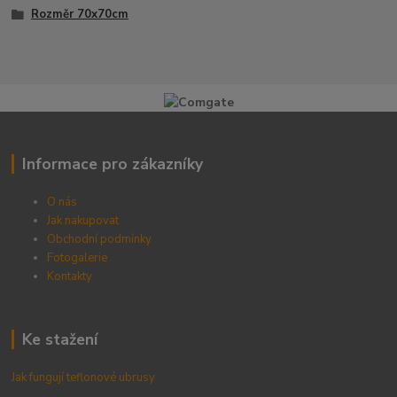
Rozměr 70x70cm
Informace pro zákazníky
O nás
Jak nakupovat
Obchodní podmínky
Fotogalerie
Kontak
ty
Ke stažení
Jak fungují teflonové ubrusy