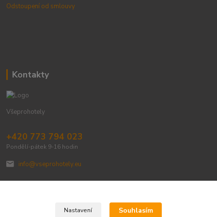
Odstoupení od smlouvy
Kontakty
Všeprohotely
+420 773 794 023
Pondělí-pátek 9-16 hodin
info@vseprohotely.eu
Souhlasím
Nastavení