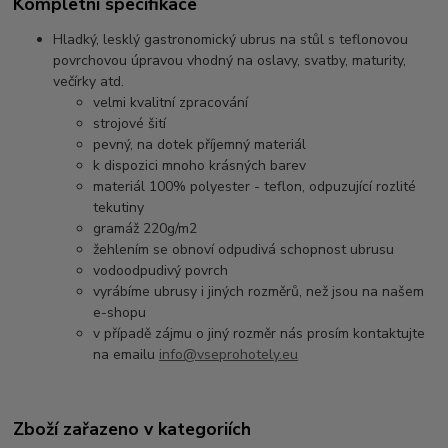
Kompletní specifikace
Hladký, lesklý gastronomický ubrus na stůl s teflonovou
povrchovou úpravou vhodný na oslavy, svatby, maturity,
večírky atd.
velmi kvalitní zpracování
strojové šití
pevný, na dotek příjemný materiál
k dispozici mnoho krásných barev
materiál 100% polyester - teflon, odpuzující rozlité
tekutiny
gramáž 220g/m2
žehlením se obnoví odpudivá schopnost ubrusu
vodoodpudivý povrch
vyrábíme ubrusy i jiných rozměrů, než jsou na našem
e-shopu
v případě zájmu o jiný rozměr nás prosím kontaktujte
na emailu
info@vseprohotely.eu
Zboží zařazeno v kategoriích