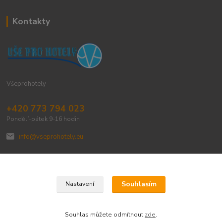
Kontakty
Všeprohotely
+420 773 794 023
Pondělí-pátek 9-16 hodin
info@vseprohotely.eu
Souhlasím
Nastavení
Upravit sběr cookies.
Souhlas můžete odmítnout
zde
.
Vytvořeno na
Eshop-rychle.cz