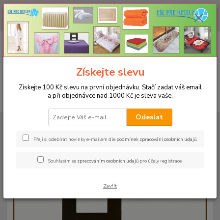
CHCETE NAKOUPIT VĚTŠÍ MNOŽSTVÍ NAŠICH PRODUKTŮ ZA LEPŠÍ
CENU? Klikněte ZDE
0
ks
+420 773 794 023
CZK
za
0 Kč
Pondělí-pátek 9-16 hodin
Menu
Získejte slevu
Získejte 100 Kč slevu na první objednávku. Stačí zadat váš email
a při objednávce nad 1000 Kč je sleva vaše.
Hledat
Odeslat
Úvod
UBRUSY
Luxusní ubrusy Atlas-Rodos s vodoodpudivou úpravou
Kulatý 140cm
Ubrus ATLAS kulatý 140cm ekr
Přeji si odebírat novinky e-mailem dle
podmínek zpracování osobních údajů
.
Ubrus ATLAS kulatý 140cm ekr
Souhlasím se
zpracováním osobních údajů
pro účely registrace.
Zavřít