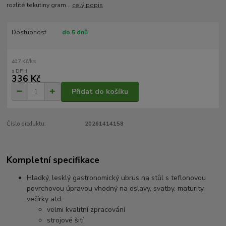
rozlité tekutiny gram...
celý popis
Dostupnost
do 5 dnů
/
ks
407 Kč
336 Kč
Přidat do košíku
Číslo produktu:
20261414158
Kompletní specifikace
Hladký, lesklý gastronomický ubrus na stůl s teflonovou
povrchovou úpravou vhodný na oslavy, svatby, maturity,
večírky atd.
velmi kvalitní zpracování
strojové šití