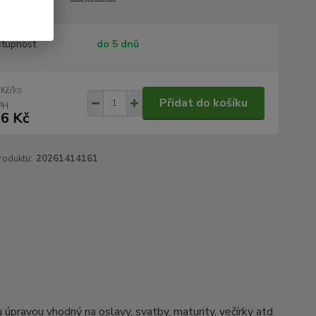
tupnost
do 5 dnů
/
ks
 Kč
Přidat do košíku
6 Kč
roduktu:
20261414161
úpravou vhodný na oslavy, svatby, maturity, večírky atd.