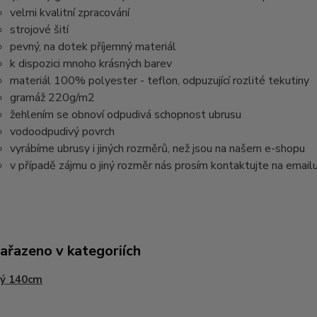
velmi kvalitní zpracování
strojové šití
pevný, na dotek příjemný materiál
k dispozici mnoho krásných barev
materiál 100% polyester - teflon, odpuzující rozlité tekutiny
gramáž 220g/m2
žehlením se obnoví odpudivá schopnost ubrusu
vodoodpudivý povrch
vyrábíme ubrusy i jiných rozměrů, než jsou na našem e-shopu
v případě zájmu o jiný rozměr nás prosím kontaktujte na email
zařazeno v kategoriích
tý 140cm