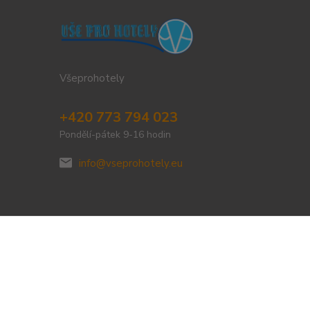
Všeprohotely
+420 773 794 023
Pondělí-pátek 9-16 hodin
info@vseprohotely.eu