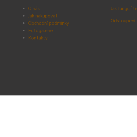
O nás
Jak fungují 
Jak nakupovat
Odstoupení 
Obchodní podmínky
Fotogalerie
Kontak
ty