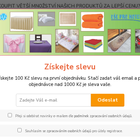
OUPIT VĚTŠÍ MNOŽSTVÍ NAŠICH PRODUKTŮ ZA LEPŠÍ CENU? K
Kontakty
Nevíte
Hledat
+420
Ponděl
Získejte slevu
UBRUSY
Luxusní ubrusy Atlas-Rodos s vodoodpudivou úpravou
Kul
ískejte 100 Kč slevu na první objednávku. Stačí zadat váš email a p
s ATLAS kulatý 140cm světle š
objednávce nad 1000 Kč je sleva vaše.
Barv
Odeslat
Hladký
úpravou
Přeji si odebírat novinky e-mailem dle
podmínek zpracování osobních údajů
.
zpracov
mnoho 
Souhlasím se
zpracováním osobních údajů
pro účely registrace.
rozlité