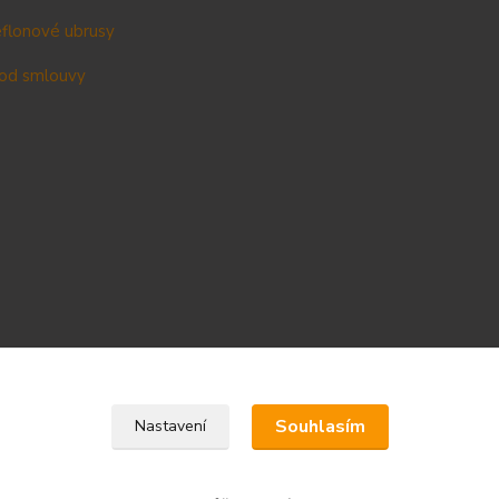
teflonové ubrusy
od smlouvy
Upravit sběr cookies.
Souhlasím
Nastavení