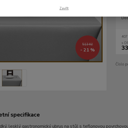
Zavřít
Dos
407
513 Kč
33
- 21 %
Číslo p
tní specifikace
dký, lesklý gastronomický ubrus na stůl s teflonovou povrchovou 