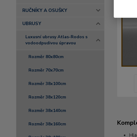
RUČNÍKY A OSUŠKY
UBRUSY
Luxusní ubrusy Atlas-Rodos s
vodoodpudivou úpravou
Rozměr 80x80cm
Rozměr 70x70cm
Rozměr 38x100cm
Rozměr 38x120cm
Rozměr 38x140cm
Komple
Rozměr 38x160cm
Hla