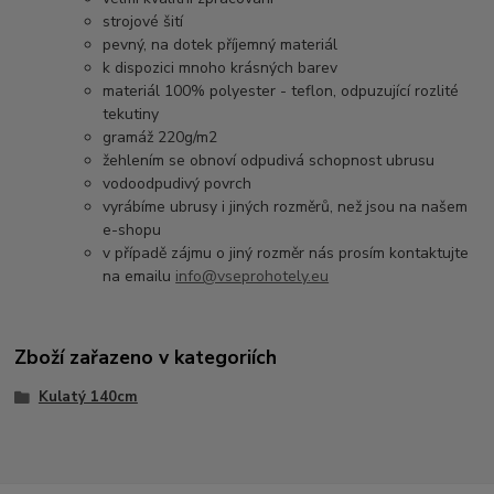
strojové šití
pevný, na dotek příjemný materiál
k dispozici mnoho krásných barev
materiál 100% polyester - teflon, odpuzující rozlité
tekutiny
gramáž 220g/m2
žehlením se obnoví odpudivá schopnost ubrusu
vodoodpudivý povrch
vyrábíme ubrusy i jiných rozměrů, než jsou na našem
e-shopu
v případě zájmu o jiný rozměr nás prosím kontaktujte
na emailu
info@vseprohotely.eu
Zboží zařazeno v kategoriích
Kulatý 140cm