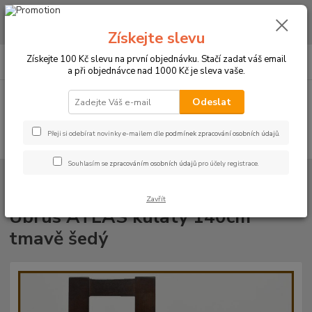
CHCETE NAKOUPIT VĚTŠÍ MNOŽSTVÍ NAŠICH PRODUKTŮ ZA LEPŠÍ
CENU? Klikněte ZDE
Získejte slevu
0
ks
+420 773 794 023
Získejte 100 Kč slevu na první objednávku. Stačí zadat váš email
CZK
za
0 Kč
Pondělí-pátek 9-16 hodin
a při objednávce nad 1000 Kč je sleva vaše.
Menu
Odeslat
Přeji si odebírat novinky e-mailem dle
podmínek zpracování osobních údajů
.
Hledat
Souhlasím se
zpracováním osobních údajů
pro účely registrace.
Úvod
UBRUSY
Luxusní ubrusy Atlas-Rodos s vodoodpudivou úpravou
Kulatý 140cm
Ubrus ATLAS kulatý 140cm tmavě šedý
Zavřít
Ubrus ATLAS kulatý 140cm
tmavě šedý