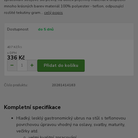
mnoho krásných barev materiál 100% polyester - teflon, odpuzující
rozlité tekutiny gram...
celý popis
Dostupnost
do 5 dnů
/
ks
407 Kč
336 Kč
Přidat do košíku
Číslo produktu:
20261414163
Kompletní specifikace
Hladký, lesklý gastronomický ubrus na stůl s teflonovou
povrchovou úpravou vhodný na oslavy, svatby, maturity,
večírky atd.
velmi kvalitní zpracování