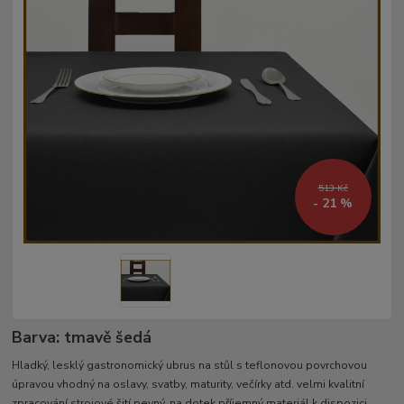
513 Kč
- 21 %
Barva: tmavě šedá
Hladký, lesklý gastronomický ubrus na stůl s teflonovou povrchovou
úpravou vhodný na oslavy, svatby, maturity, večírky atd. velmi kvalitní
zpracování strojové šití pevný, na dotek příjemný materiál k dispozici