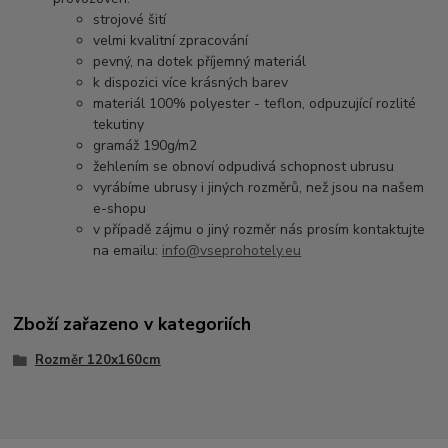
strojové šití
velmi kvalitní zpracování
pevný, na dotek příjemný materiál
k dispozici více krásných barev
materiál 100% polyester - teflon, odpuzující rozlité
tekutiny
gramáž 190g/m2
žehlením se obnoví odpudivá schopnost ubrusu
vyrábíme ubrusy i jiných rozměrů, než jsou na našem
e-shopu
v případě zájmu o jiný rozměr nás prosím kontaktujte
na emailu:
info@vseprohotely.eu
Zboží zařazeno v kategoriích
Rozměr 120x160cm