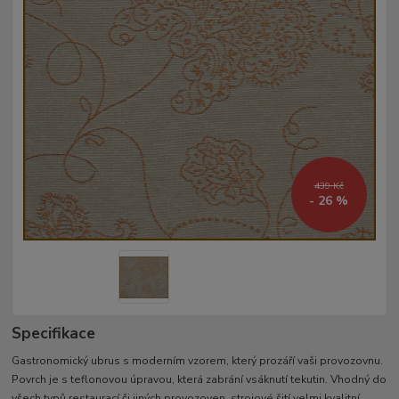
439 Kč
- 26 %
Specifikace
Gastronomický ubrus s moderním vzorem, který prozáří vaši provozovnu.
Povrch je s teflonovou úpravou, která zabrání vsáknutí tekutin. Vhodný do
všech typů restaurací či jiných provozoven. strojové šití velmi kvalitní