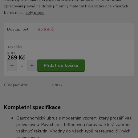
zpracování pevný, na dotek příjemný materiál k dispozici více krásných
barev mat...
celý popis
Dostupnost
do 5 dnů
/
ks
325 Kč
269 Kč
Přidat do košíku
Číslo produktu:
17012
Kompletní specifikace
Gastronomický ubrus s moderním vzorem, který prozáří vaši
provozovnu. Povrch je s teflonovou úpravou, která zabrání
vsáknutí tekutin. Vhodný do všech typů restaurací či jiných
provozoven.