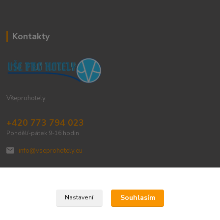
Kontakty
Všeprohotely
+420 773 794 023
Pondělí-pátek 9-16 hodin
info@vseprohotely.eu
Souhlasím
Nastavení
Upravit sběr cookies.