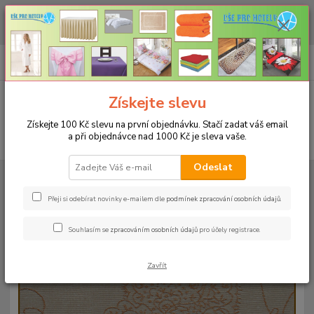
CHCETE NAKOUPIT VĚTŠÍ MNOŽSTVÍ NAŠICH PRODUKTŮ ZA LEPŠÍ
CENU? Klikněte ZDE
0
ks
+420 773 794 023
CZK
za
0 Kč
Pondělí-pátek 9-16 hodin
Menu
Získejte slevu
Získejte 100 Kč slevu na první objednávku. Stačí zadat váš email
a při objednávce nad 1000 Kč je sleva vaše.
Hledat
Odeslat
Úvod
UBRUSY
Slavnostní ubrusy Magnolia s vodoodpudivou úpravou
Rozměr 120x160cm
Ubrus magnolia 120x160cm - béžový
Přeji si odebírat novinky e-mailem dle
podmínek zpracování osobních údajů
.
Ubrus magnolia 120x160cm -
Souhlasím se
zpracováním osobních údajů
pro účely registrace.
béžový
Zavřít