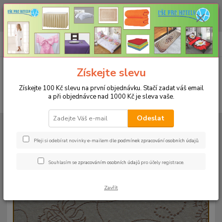
CHCETE NAKOUPIT VĚTŠÍ MNOŽSTVÍ NAŠICH PRODUKTŮ ZA LEPŠÍ
CENU? Klikněte ZDE
0
ks
+420 773 794 023
CZK
za
0 Kč
Pondělí-pátek 9-16 hodin
Menu
Získejte slevu
Získejte 100 Kč slevu na první objednávku. Stačí zadat váš email
a při objednávce nad 1000 Kč je sleva vaše.
Hledat
Odeslat
Úvod
UBRUSY
Slavnostní ubrusy Magnolia s vodoodpudivou úpravou
Rozměr 140x140cm
Ubrus magnolia 140x140cm - hnědý
Přeji si odebírat novinky e-mailem dle
podmínek zpracování osobních údajů
.
Ubrus magnolia 140x140cm -
Souhlasím se
zpracováním osobních údajů
pro účely registrace.
hnědý
Zavřít