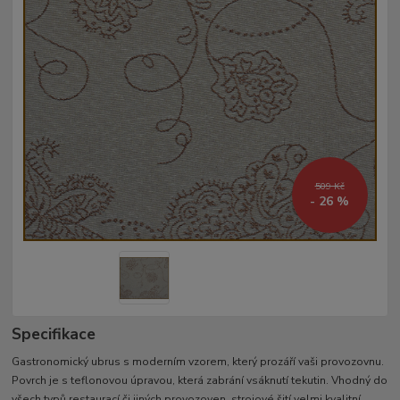
509 Kč
- 26 %
Specifikace
Gastronomický ubrus s moderním vzorem, který prozáří vaši provozovnu.
Povrch je s teflonovou úpravou, která zabrání vsáknutí tekutin. Vhodný do
všech typů restaurací či jiných provozoven. strojové šití velmi kvalitní