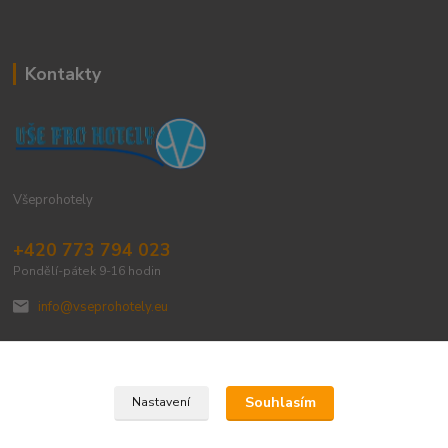
Kontakty
Všeprohotely
+420 773 794 023
Pondělí-pátek 9-16 hodin
info@vseprohotely.eu
Souhlasím
Nastavení
Upravit sběr cookies.