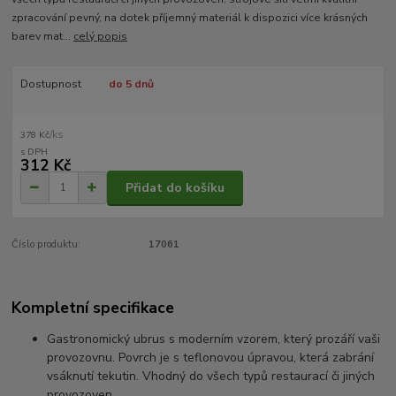
zpracování pevný, na dotek příjemný materiál k dispozici více krásných
barev mat...
celý popis
Dostupnost
do 5 dnů
/
ks
378 Kč
312 Kč
Přidat do košíku
Číslo produktu:
17061
Kompletní specifikace
Gastronomický ubrus s moderním vzorem, který prozáří vaši
provozovnu. Povrch je s teflonovou úpravou, která zabrání
vsáknutí tekutin. Vhodný do všech typů restaurací či jiných
provozoven.