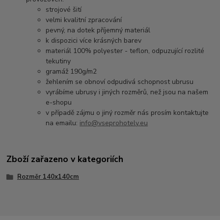
strojové šití
velmi kvalitní zpracování
pevný, na dotek příjemný materiál
k dispozici více krásných barev
materiál 100% polyester - teflon, odpuzující rozlité
tekutiny
gramáž 190g/m2
žehlením se obnoví odpudivá schopnost ubrusu
vyrábíme ubrusy i jiných rozměrů, než jsou na našem
e-shopu
v případě zájmu o jiný rozměr nás prosím kontaktujte
na emailu:
info@vseprohotely.eu
Zboží zařazeno v kategoriích
Rozměr 140x140cm