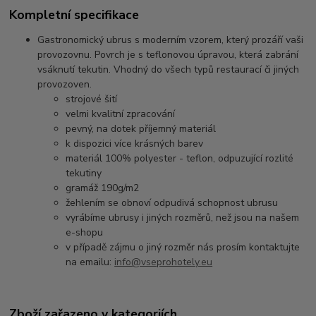
Kompletní specifikace
Gastronomický ubrus s moderním vzorem, který prozáří vaši
provozovnu. Povrch je s teflonovou úpravou, která zabrání
vsáknutí tekutin. Vhodný do všech typů restaurací či jiných
provozoven.
strojové šití
velmi kvalitní zpracování
pevný, na dotek příjemný materiál
k dispozici více krásných barev
materiál 100% polyester - teflon, odpuzující rozlité
tekutiny
gramáž 190g/m2
žehlením se obnoví odpudivá schopnost ubrusu
vyrábíme ubrusy i jiných rozměrů, než jsou na našem
e-shopu
v případě zájmu o jiný rozměr nás prosím kontaktujte
na emailu:
info@vseprohotely.eu
Zboží zařazeno v kategoriích