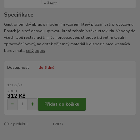
Specifikace
Gastronomický ubrus s moderním vzorem, který prozáří vaši provozovnu.
Povrch je s teflonovou úpravou, která zabrání vsáknutí tekutin. Vhodný do
všech typů restaurací či jiných provozoven. strojové šití velmi kvalitní
zpracování pevný, na dotek příjemný materiál k dispozici více krásných
barev mat...
celý popis
Dostupnost
do 5 dnů
/
ks
378 Kč
312 Kč
Přidat do košíku
Číslo produktu:
17077