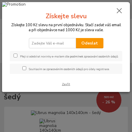
CHCETE NAKOUPIT VĚTŠÍ MNOŽSTVÍ NAŠICH PRODUKTŮ ZA LEPŠÍ
CENU? Klikněte ZDE
Získejte slevu
0
ks
+420 773 794 023
Získejte 100 Kč slevu na první objednávku. Stačí zadat váš email
CZK
za
0 Kč
Pondělí-pátek 9-16 hodin
a při objednávce nad 1000 Kč je sleva vaše.
Menu
Odeslat
Hledat
Přeji si odebírat novinky e-mailem dle
podmínek zpracování osobních údajů
.
Souhlasím se
zpracováním osobních údajů
pro účely registrace.
Úvod
UBRUSY
Slavnostní ubrusy Magnolia s vodoodpudivou úpravou
Rozměr 140x140cm
Ubrus magnolia 140x140cm - šedý
Zavřít
Ubrus magnolia 140x140cm -
šedý
509 Kč
- 26 %