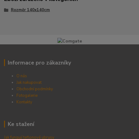
Rozměr 140x140cm
Informace pro zákazníky
O nás
Jak nakupovat
Obchodní podmínky
Fotogalerie
Kontak
ty
Ke stažení
Jak fungují teflonové ubrusy