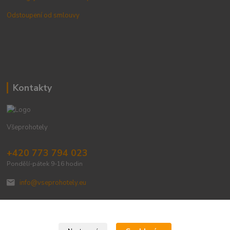
Odstoupení od smlouvy
Kontakty
Všeprohotely
+420 773 794 023
Pondělí-pátek 9-16 hodin
info@vseprohotely.eu