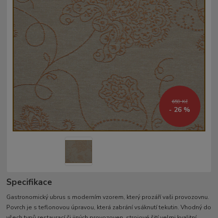
659 Kč
- 26 %
Specifikace
Gastronomický ubrus s moderním vzorem, který prozáří vaši provozovnu.
Povrch je s teflonovou úpravou, která zabrání vsáknutí tekutin. Vhodný do
všech typů restaurací či jiných provozoven. strojové šití velmi kvalitní