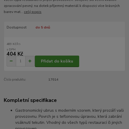
zpracování pevný, na dotek příjemný materiál k dispozici více krásných
barev mat...
celý popis
Dostupnost
do 5 dnů
/
ks
489 Kč
404 Kč
Přidat do košíku
Číslo produktu:
17014
Kompletní specifikace
Gastronomický ubrus s moderním vzorem, který prozáří vaši
provozovnu. Povrch je s teflonovou úpravou, která zabrání
vsáknutí tekutin. Vhodný do všech typů restaurací či jiných
provozoven.