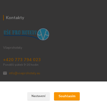
Kontakty
Všeprohotely
+420 773 794 023
Pondělí-pátek 9-16 hodin
info@vseprohotely.eu
Souhlasím
Nastavení
Upravit sběr cookies.