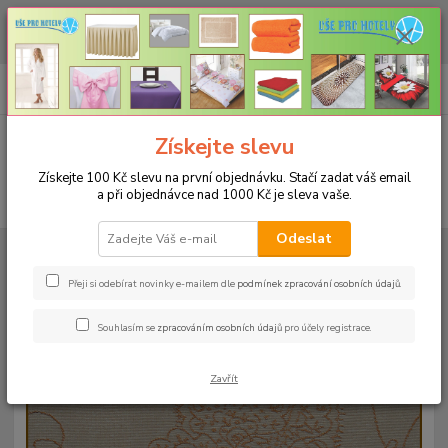
CHCETE NAKOUPIT VĚTŠÍ MNOŽSTVÍ NAŠICH PRODUKTŮ ZA LEPŠÍ
CENU? Klikněte ZDE
0
ks
+420 773 794 023
CZK
za
0 Kč
Pondělí-pátek 9-16 hodin
Menu
Získejte slevu
Získejte 100 Kč slevu na první objednávku. Stačí zadat váš email
a při objednávce nad 1000 Kč je sleva vaše.
Hledat
Odeslat
Úvod
UBRUSY
Slavnostní ubrusy Magnolia s vodoodpudivou úpravou
Rozměr 140x180cm
Ubrus magnolia 140x180cm - béžový
Přeji si odebírat novinky e-mailem dle
podmínek zpracování osobních údajů
.
Ubrus magnolia 140x180cm -
Souhlasím se
zpracováním osobních údajů
pro účely registrace.
béžový
Zavřít