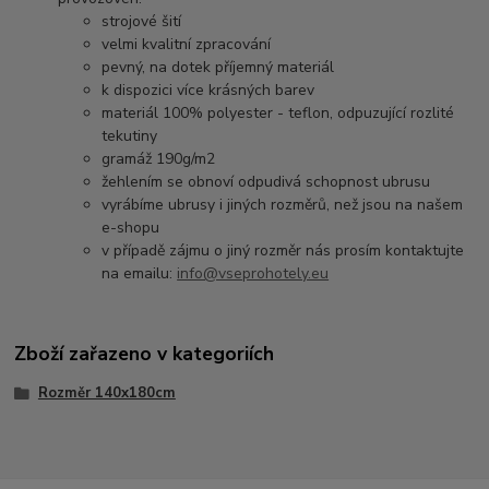
strojové šití
velmi kvalitní zpracování
pevný, na dotek příjemný materiál
k dispozici více krásných barev
materiál 100% polyester - teflon, odpuzující rozlité
tekutiny
gramáž 190g/m2
žehlením se obnoví odpudivá schopnost ubrusu
vyrábíme ubrusy i jiných rozměrů, než jsou na našem
e-shopu
v případě zájmu o jiný rozměr nás prosím kontaktujte
na emailu:
info@vseprohotely.eu
Zboží zařazeno v kategoriích
Rozměr 140x180cm