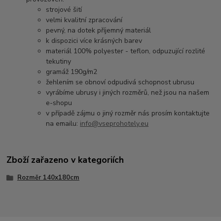
strojové šití
velmi kvalitní zpracování
pevný, na dotek příjemný materiál
k dispozici více krásných barev
materiál 100% polyester - teflon, odpuzující rozlité
tekutiny
gramáž 190g/m2
žehlením se obnoví odpudivá schopnost ubrusu
vyrábíme ubrusy i jiných rozměrů, než jsou na našem
e-shopu
v případě zájmu o jiný rozměr nás prosím kontaktujte
na emailu:
info@vseprohotely.eu
Zboží zařazeno v kategoriích
Rozměr 140x180cm