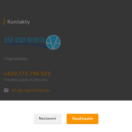
Kontakty
Všeprohotely
+420 773 794 023
Pondělí-pátek 9-16 hodin
info@vseprohotely.eu
Souhlasím
Nastavení
Upravit sběr cookies.