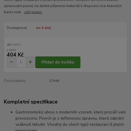
zpracování pevný, na dotek příjemný materiál k dispozici více krásných
barev mat...
celý popis
Dostupnost
do 5 dnů
/
ks
489 Kč
404 Kč
Přidat do košíku
Číslo produktu:
17046
Kompletní specifikace
Gastronomický ubrus s moderním vzorem, který prozáří vaši
provozovnu. Povrch je s teflonovou úpravou, která zabrání
vsáknutí tekutin. Vhodný do všech typů restaurací či jiných
provozoven.