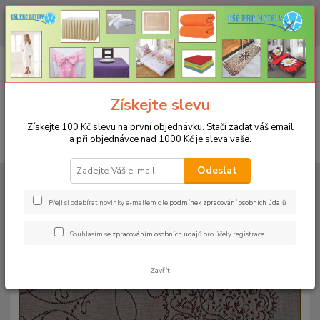
CHCETE NAKOUPIT VĚTŠÍ MNOŽSTVÍ NAŠICH PRODUKTŮ ZA LEPŠÍ
CENU? Klikněte ZDE
0
ks
+420 773 794 023
CZK
za
0 Kč
Pondělí-pátek 9-16 hodin
Menu
Získejte slevu
Získejte 100 Kč slevu na první objednávku. Stačí zadat váš email
a při objednávce nad 1000 Kč je sleva vaše.
Hledat
Odeslat
Úvod
UBRUSY
Slavnostní ubrusy Magnolia s vodoodpudivou úpravou
Rozměr 140x180cm
Ubrus magnolia 140x180cm - bordo
Přeji si odebírat novinky e-mailem dle
podmínek zpracování osobních údajů
.
Ubrus magnolia 140x180cm -
Souhlasím se
zpracováním osobních údajů
pro účely registrace.
bordo
Zavřít