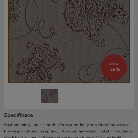
659 Kč
- 26 %
Specifikace
Gastronomický ubrus s moderním vzorem, který prozáří vaši provozovnu.
Povrch je s teflonovou úpravou, která zabrání vsáknutí tekutin. Vhodný do
všech typů restaurací či jiných provozoven. strojové šití velmi kvalitní