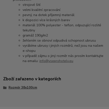
strojové šití
velmi kvalitní zpracování
pevný, na dotek příjemný materiál
k dispozici více krásných barev
materiál 100% polyester - teflon, odpuzující rozlité
tekutiny
gramáž 190g/m2
žehlením se obnoví odpudivá schopnost ubrusu
vyrábíme ubrusy i jiných rozměrů, než jsou na našem
e-shopu
v případě zájmu o jiný rozměr nás prosím kontaktujte
na emailu:
info@vseprohotely.eu
Zboží zařazeno v kategoriích
Rozměr 38x100cm