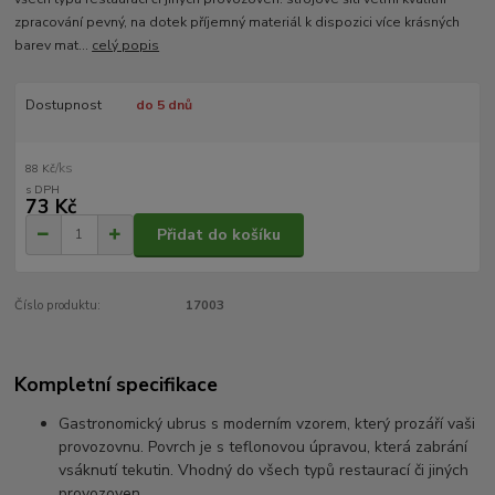
zpracování pevný, na dotek příjemný materiál k dispozici více krásných
barev mat...
celý popis
Dostupnost
do 5 dnů
/
ks
88 Kč
73 Kč
Přidat do košíku
Číslo produktu:
17003
Kompletní specifikace
Gastronomický ubrus s moderním vzorem, který prozáří vaši
provozovnu. Povrch je s teflonovou úpravou, která zabrání
vsáknutí tekutin. Vhodný do všech typů restaurací či jiných
provozoven.