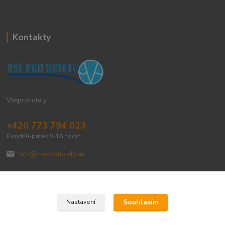
Kontakty
Všeprohotely
+420 773 794 023
Pondělí-pátek 9-16 hodin
info@vseprohotely.eu
Souhlasím
Nastavení
Upravit sběr cookies.