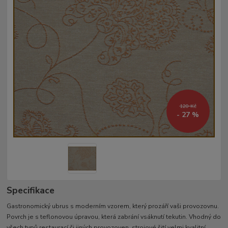
120 Kč
- 27 %
Specifikace
Gastronomický ubrus s moderním vzorem, který prozáří vaši provozovnu.
Povrch je s teflonovou úpravou, která zabrání vsáknutí tekutin. Vhodný do
všech typů restaurací či jiných provozoven. strojové šití velmi kvalitní