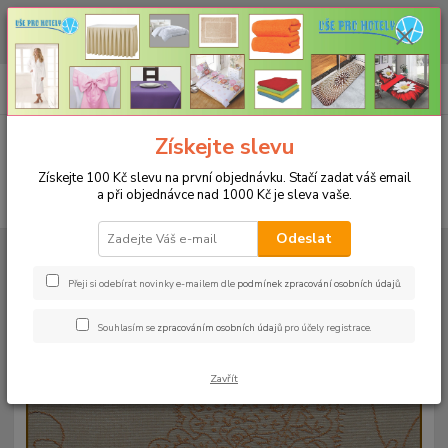
CHCETE NAKOUPIT VĚTŠÍ MNOŽSTVÍ NAŠICH PRODUKTŮ ZA LEPŠÍ
CENU? Klikněte ZDE
0
ks
+420 773 794 023
CZK
za
0 Kč
Pondělí-pátek 9-16 hodin
Menu
Získejte slevu
Získejte 100 Kč slevu na první objednávku. Stačí zadat váš email
a při objednávce nad 1000 Kč je sleva vaše.
Hledat
Odeslat
Úvod
UBRUSY
Slavnostní ubrusy Magnolia s vodoodpudivou úpravou
Rozměr 38x100cm
Ubrus magnolia 38x100cm - béžový
Přeji si odebírat novinky e-mailem dle
podmínek zpracování osobních údajů
.
Ubrus magnolia 38x100cm -
Souhlasím se
zpracováním osobních údajů
pro účely registrace.
béžový
Zavřít