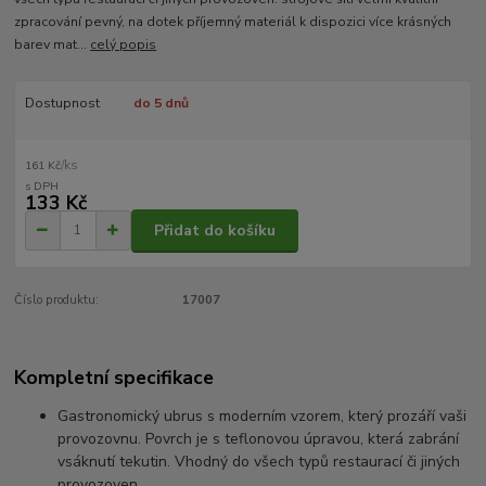
zpracování pevný, na dotek příjemný materiál k dispozici více krásných
barev mat...
celý popis
Dostupnost
do 5 dnů
/
ks
161 Kč
133 Kč
Přidat do košíku
Číslo produktu:
17007
Kompletní specifikace
Gastronomický ubrus s moderním vzorem, který prozáří vaši
provozovnu. Povrch je s teflonovou úpravou, která zabrání
vsáknutí tekutin. Vhodný do všech typů restaurací či jiných
provozoven.