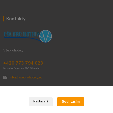
Kontakty
Všeprohotely
+420 773 794 023
Pondělí-pátek 9-16 hodin
info@vseprohotely.eu
Souhlasím
Nastavení
Upravit sběr cookies.