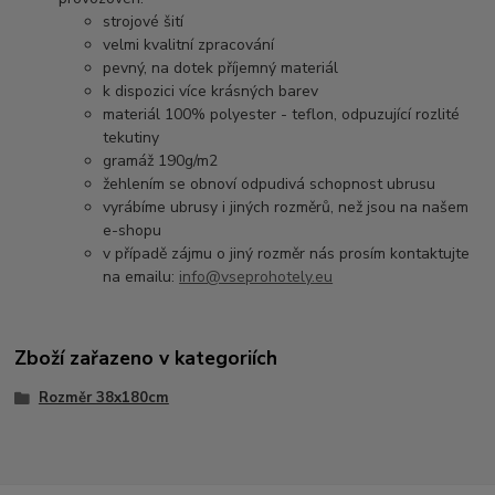
strojové šití
velmi kvalitní zpracování
pevný, na dotek příjemný materiál
k dispozici více krásných barev
materiál 100% polyester - teflon, odpuzující rozlité
tekutiny
gramáž 190g/m2
žehlením se obnoví odpudivá schopnost ubrusu
vyrábíme ubrusy i jiných rozměrů, než jsou na našem
e-shopu
v případě zájmu o jiný rozměr nás prosím kontaktujte
na emailu:
info@vseprohotely.eu
Zboží zařazeno v kategoriích
Rozměr 38x180cm