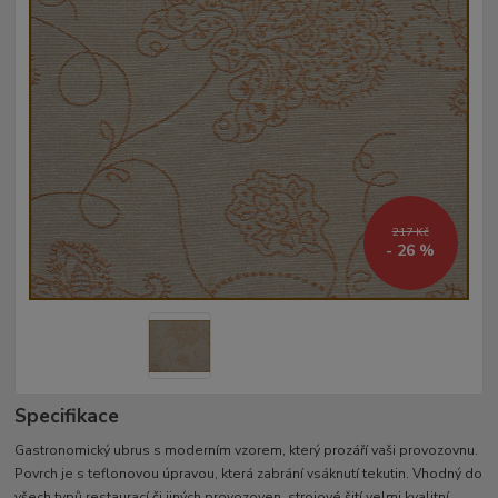
217 Kč
- 26 %
Specifikace
Gastronomický ubrus s moderním vzorem, který prozáří vaši provozovnu.
Povrch je s teflonovou úpravou, která zabrání vsáknutí tekutin. Vhodný do
všech typů restaurací či jiných provozoven. strojové šití velmi kvalitní