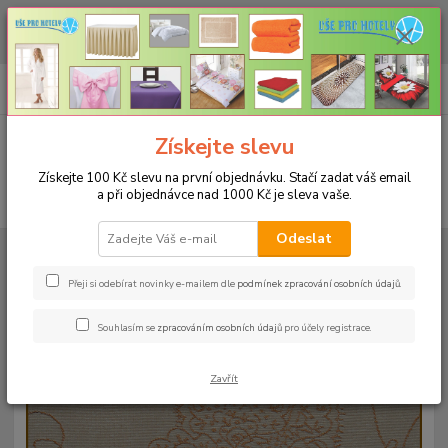
CHCETE NAKOUPIT VĚTŠÍ MNOŽSTVÍ NAŠICH PRODUKTŮ ZA LEPŠÍ
CENU? Klikněte ZDE
0
ks
+420 773 794 023
CZK
za
0 Kč
Pondělí-pátek 9-16 hodin
Menu
Získejte slevu
Získejte 100 Kč slevu na první objednávku. Stačí zadat váš email
a při objednávce nad 1000 Kč je sleva vaše.
Hledat
Odeslat
Úvod
UBRUSY
Slavnostní ubrusy Magnolia s vodoodpudivou úpravou
Rozměr 38x180cm
Ubrus magnolia 38x180cm - béžový
Přeji si odebírat novinky e-mailem dle
podmínek zpracování osobních údajů
.
Ubrus magnolia 38x180cm -
Souhlasím se
zpracováním osobních údajů
pro účely registrace.
béžový
Zavřít