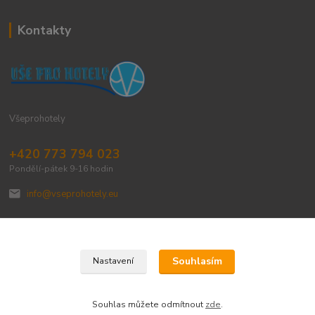
Kontakty
Všeprohotely
+420 773 794 023
Pondělí-pátek 9-16 hodin
info@vseprohotely.eu
Souhlasím
Nastavení
Upravit sběr cookies.
Souhlas můžete odmítnout
zde
.
Vytvořeno na
Eshop-rychle.cz