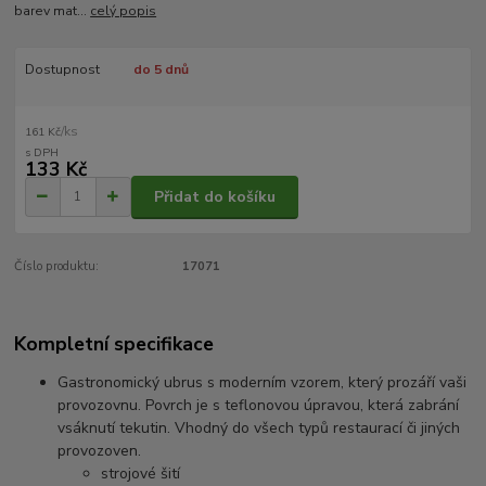
barev mat...
celý popis
Dostupnost
do 5 dnů
/
ks
161 Kč
133 Kč
Přidat do košíku
Číslo produktu:
17071
Kompletní specifikace
Gastronomický ubrus s moderním vzorem, který prozáří vaši
provozovnu. Povrch je s teflonovou úpravou, která zabrání
vsáknutí tekutin. Vhodný do všech typů restaurací či jiných
provozoven.
strojové šití