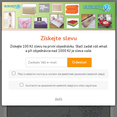
CHCETE NAKOUPIT VĚTŠÍ MNOŽSTVÍ NAŠICH PRODUKTŮ ZA LEPŠÍ
CENU? Klikněte ZDE
0
ks
+420 773 794 023
CZK
za
0 Kč
Pondělí-pátek 9-16 hodin
Menu
Získejte slevu
Získejte 100 Kč slevu na první objednávku. Stačí zadat váš email
a při objednávce nad 1000 Kč je sleva vaše.
Hledat
Odeslat
Úvod
UBRUSY
Slavnostní ubrusy Magnolia s vodoodpudivou úpravou
Rozměr 38x180cm
Ubrus magnolia 38x180cm - šedý
Přeji si odebírat novinky e-mailem dle
podmínek zpracování osobních údajů
.
Ubrus magnolia 38x180cm - šedý
Souhlasím se
zpracováním osobních údajů
pro účely registrace.
Zavřít