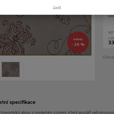
Zavřít
Dos
407
549 Kč
33
- 26 %
Číslo p
tní specifikace
tronomický ubrus s moderním vzorem, který prozáří vaši provozov