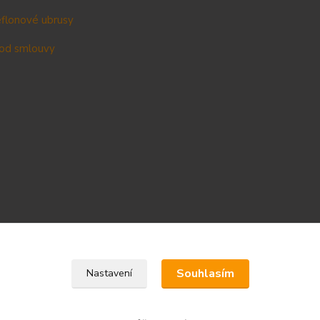
teflonové ubrusy
od smlouvy
Upravit sběr cookies.
Souhlasím
Nastavení