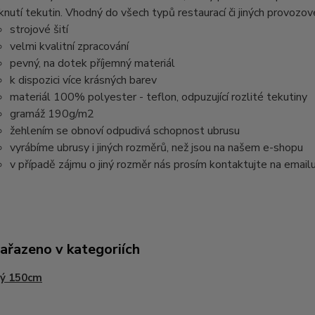
knutí tekutin. Vhodný do všech typů restaurací či jiných provozov
strojové šití
velmi kvalitní zpracování
pevný, na dotek příjemný materiál
k dispozici více krásných barev
materiál 100% polyester - teflon, odpuzující rozlité tekutiny
gramáž 190g/m2
žehlením se obnoví odpudivá schopnost ubrusu
vyrábíme ubrusy i jiných rozměrů, než jsou na našem e-shopu
v případě zájmu o jiný rozměr nás prosím kontaktujte na email
zařazeno v kategoriích
tý 150cm