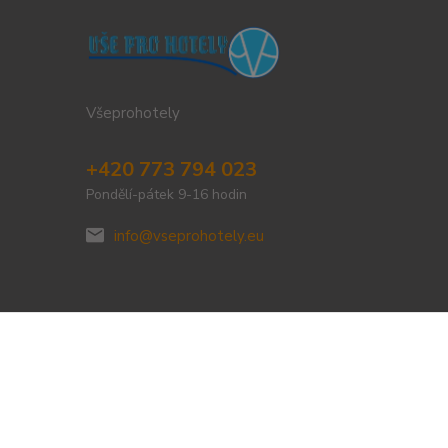
Všeprohotely
+420 773 794 023
Pondělí-pátek 9-16 hodin
info@vseprohotely.eu