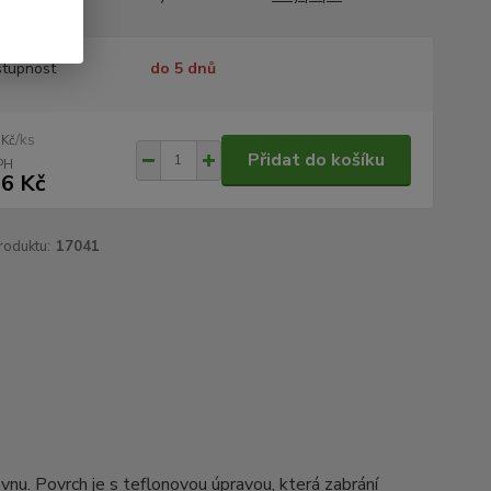
tupnost
do 5 dnů
/
ks
 Kč
Přidat do košíku
6 Kč
roduktu:
17041
nu. Povrch je s teflonovou úpravou, která zabrání