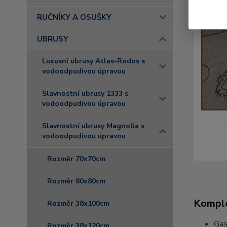
RUČNÍKY A OSUŠKY
UBRUSY
Luxusní ubrusy Atlas-Rodos s
vodoodpudivou úpravou
Slavnostní ubrusy 1333 s
vodoodpudivou úpravou
Slavnostní ubrusy Magnolia s
vodoodpudivou úpravou
Rozměr 70x70cm
Rozměr 80x80cm
Komple
Rozměr 38x100cm
Gas
Rozměr 38x120cm