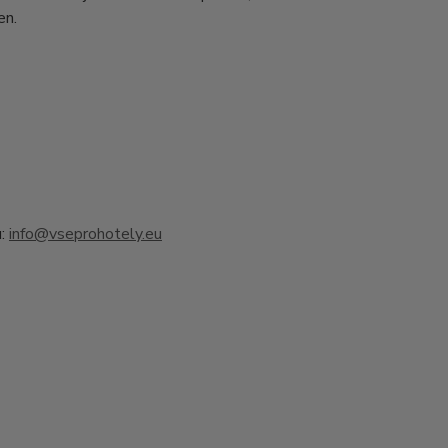
en.
u:
info@vseprohotely.eu