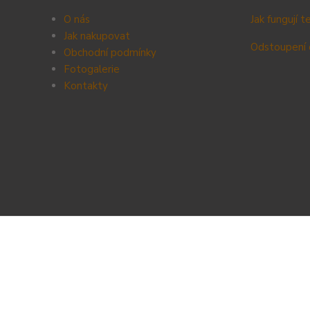
O nás
Jak fungují 
Jak nakupovat
Odstoupení 
Obchodní podmínky
Fotogalerie
Kontak
ty