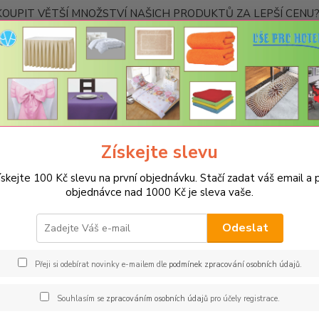
OUPIT VĚTŠÍ MNOŽSTVÍ NAŠICH PRODUKTŮ ZA LEPŠÍ CENU? K
Kontakty
Nevíte
Hledat
+420
Ponděl
Získejte slevu
UBRUSY
Slavnostní ubrusy Magnolia s vodoodpudivou úpravou
Kul
ískejte 100 Kč slevu na první objednávku. Stačí zadat váš email a p
s magnolia kulatý 150cm - bor
objednávce nad 1000 Kč je sleva vaše.
Spec
Odeslat
Gastro
provoz
Přeji si odebírat novinky e-mailem dle
podmínek zpracování osobních údajů
.
tekuti
strojov
Souhlasím se
zpracováním osobních údajů
pro účely registrace.
materiá