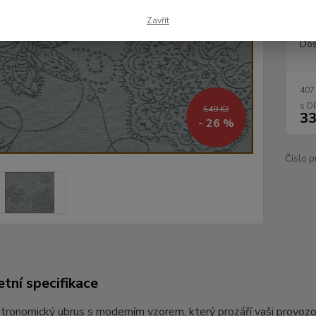
Zavřít
Dos
407
549 Kč
33
- 26 %
Číslo p
tní specifikace
tronomický ubrus s moderním vzorem, který prozáří vaši provozov