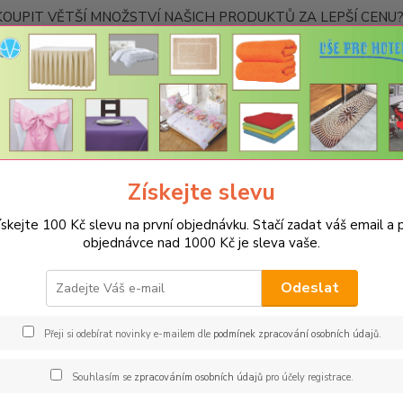
OUPIT VĚTŠÍ MNOŽSTVÍ NAŠICH PRODUKTŮ ZA LEPŠÍ CENU? K
Kontakty
Nevíte
Hledat
+420
Ponděl
Získejte slevu
UBRUSY
Slavnostní ubrusy Magnolia s vodoodpudivou úpravou
Kul
ískejte 100 Kč slevu na první objednávku. Stačí zadat váš email a p
s magnolia kulatý 150cm - šed
objednávce nad 1000 Kč je sleva vaše.
Spec
Odeslat
Gastro
provoz
Přeji si odebírat novinky e-mailem dle
podmínek zpracování osobních údajů
.
tekuti
strojov
Souhlasím se
zpracováním osobních údajů
pro účely registrace.
materiá