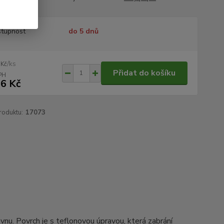
tupnost
do 5 dnů
/
ks
 Kč
Přidat do košíku
6 Kč
roduktu:
17073
nu. Povrch je s teflonovou úpravou, která zabrání