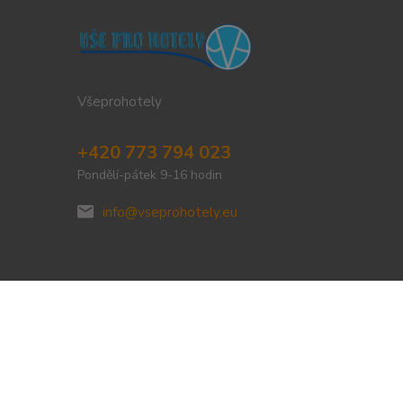
Všeprohotely
+420 773 794 023
Pondělí-pátek 9-16 hodin
info@vseprohotely.eu