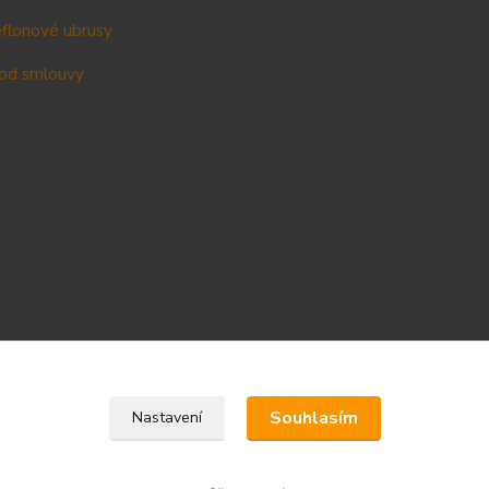
teflonové ubrusy
od smlouvy
Upravit sběr cookies.
Souhlasím
Nastavení