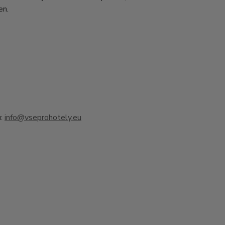
en.
u:
info@vseprohotely.eu