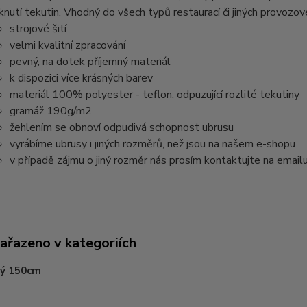
knutí tekutin. Vhodný do všech typů restaurací či jiných provozov
strojové šití
velmi kvalitní zpracování
pevný, na dotek příjemný materiál
k dispozici více krásných barev
materiál 100% polyester - teflon, odpuzující rozlité tekutiny
gramáž 190g/m2
žehlením se obnoví odpudivá schopnost ubrusu
vyrábíme ubrusy i jiných rozměrů, než jsou na našem e-shopu
v případě zájmu o jiný rozměr nás prosím kontaktujte na email
zařazeno v kategoriích
tý 150cm