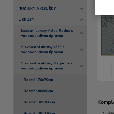
RUČNÍKY A OSUŠKY
UBRUSY
Luxusní ubrusy Atlas-Rodos s
vodoodpudivou úpravou
Slavnostní ubrusy 1333 s
vodoodpudivou úpravou
Slavnostní ubrusy Magnolia s
vodoodpudivou úpravou
Rozměr 70x70cm
Rozměr 80x80cm
Komple
Rozměr 38x100cm
Gas
Rozměr 38x120cm