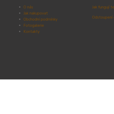
O nás
Jak fungují 
Jak nakupovat
Odstoupení 
Obchodní podmínky
Fotogalerie
Kontak
ty