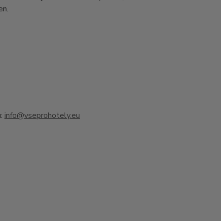
en.
u:
info@vseprohotely.eu