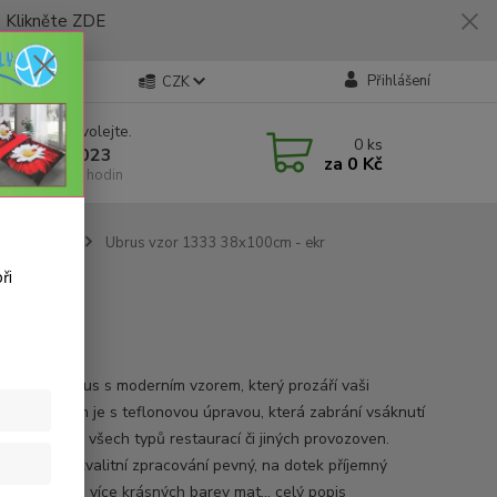
likněte ZDE
Přihlášení
CZK
 si rady? Zavolejte.
0
ks
 773 794 023
za
0 Kč
í-pátek 9-16 hodin
 38x100cm
Ubrus vzor 1333 38x100cm - ekr
ři
ifikace
nomický ubrus s moderním vzorem, který prozáří vaši
ovnu. Povrch je s teflonovou úpravou, která zabrání vsáknutí
n. Vhodný do všech typů restaurací či jiných provozoven.
é šití velmi kvalitní zpracování pevný, na dotek příjemný
l k dispozici více krásných barev mat...
celý popis