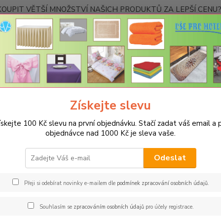
OUPIT VĚTŠÍ MNOŽSTVÍ NAŠICH PRODUKTŮ ZA LEPŠÍ CENU? K
Kontakty
Nevíte
Hledat
+420
Ponděl
Získejte slevu
UBRUSY
Slavnostní ubrusy 1333 s vodoodpudivou úpravou
Rozměr
ískejte 100 Kč slevu na první objednávku. Stačí zadat váš email a p
s vzor 1333 38x100cm - ekr
objednávce nad 1000 Kč je sleva vaše.
Spec
Odeslat
Gastro
provoz
Přeji si odebírat novinky e-mailem dle
podmínek zpracování osobních údajů
.
tekuti
strojov
Souhlasím se
zpracováním osobních údajů
pro účely registrace.
materiá