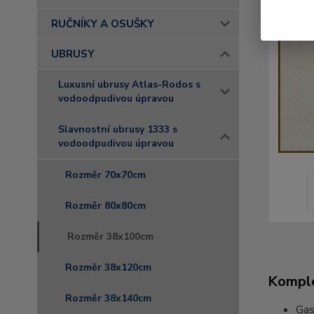
RUČNÍKY A OSUŠKY
UBRUSY
Luxusní ubrusy Atlas-Rodos s
vodoodpudivou úpravou
Slavnostní ubrusy 1333 s
vodoodpudivou úpravou
Rozměr 70x70cm
Rozměr 80x80cm
Rozměr 38x100cm
Rozměr 38x120cm
Komple
Rozměr 38x140cm
Gas