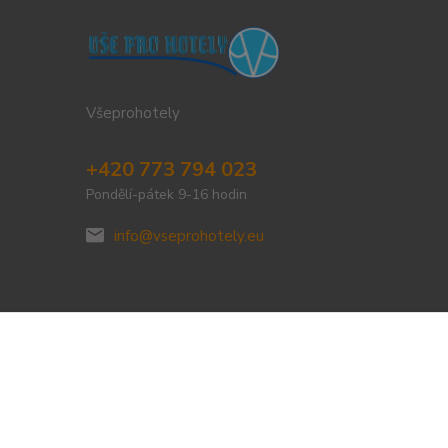
Všeprohotely
+420 773 794 023
Pondělí-pátek 9-16 hodin
info@vseprohotely.eu