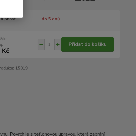
tupnost
do 5 dnů
/
ks
Kč
Přidat do košíku
 Kč
roduktu:
15019
nu. Povrch je s teflonovou úpravou, která zabrání