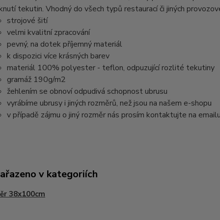
knutí tekutin. Vhodný do všech typů restaurací či jiných provozov
strojové šití
velmi kvalitní zpracování
pevný, na dotek příjemný materiál
k dispozici více krásných barev
materiál 100% polyester - teflon, odpuzující rozlité tekutiny
gramáž 190g/m2
žehlením se obnoví odpudivá schopnost ubrusu
vyrábíme ubrusy i jiných rozměrů, než jsou na našem e-shopu
v případě zájmu o jiný rozměr nás prosím kontaktujte na email
zařazeno v kategoriích
ěr 38x100cm