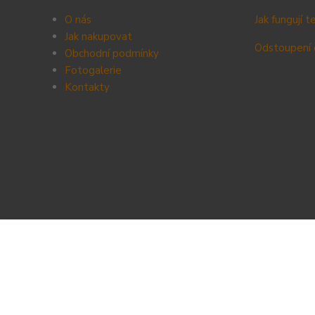
O nás
Jak fungují 
Jak nakupovat
Odstoupení 
Obchodní podmínky
Fotogalerie
Kontak
ty