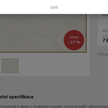
Zavřít
Dos
88 
120 Kč
73
- 27 %
Číslo p
tní specifikace
tronomický ubrus s moderním vzorem, který prozáří vaši provozov