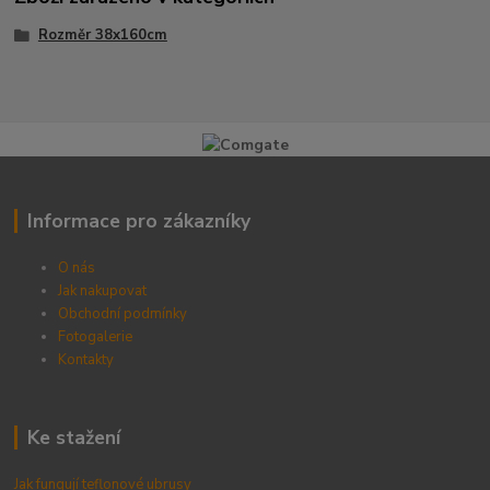
Rozměr 38x160cm
Informace pro zákazníky
O nás
Jak nakupovat
Obchodní podmínky
Fotogalerie
Kontak
ty
Ke stažení
Jak fungují teflonové ubrusy