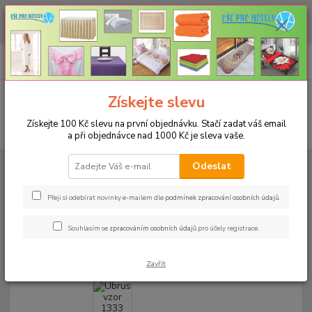
CHCETE NAKOUPIT VĚTŠÍ MNOŽSTVÍ NAŠICH PRODUKTŮ ZA LEPŠÍ
CENU? Klikněte ZDE
0
ks
+420 773 794 023
CZK
za
0 Kč
Pondělí-pátek 9-16 hodin
Menu
Získejte slevu
Získejte 100 Kč slevu na první objednávku. Stačí zadat váš email
Hledat
a při objednávce nad 1000 Kč je sleva vaše.
Úvod
UBRUSY
Slavnostní ubrusy 1333 s vodoodpudivou úpravou
Odeslat
Rozměr 38x160cm
Ubrus vzor 1333 38x160cm - béžový
Přeji si odebírat novinky e-mailem dle
podmínek zpracování osobních údajů
.
Ubrus vzor 1333 38x160cm -
béžový
Souhlasím se
zpracováním osobních údajů
pro účely registrace.
190 Kč
- 25 %
Zavřít