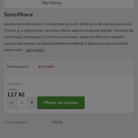
Specifikace
Gastronomický ubrus s moderním vzorem, který prozáří vaši provozovnu.
Povrch je s teflonovou úpravou, která zabrání vsáknutí tekutin. Vhodný do
všech typů restaurací či jiných provozoven. strojové šití velmi kvalitní
zpracování pevný, na dotek příjemný materiál k dispozici více krásných
barev mat...
celý popis
Dostupnost
do 5 dnů
/
ks
142 Kč
117 Kč
Přidat do košíku
Číslo produktu:
15038