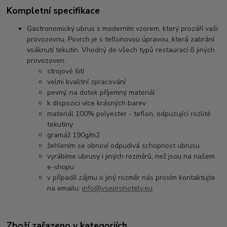
Kompletní specifikace
Gastronomický ubrus s moderním vzorem, který prozáří vaši
provozovnu. Povrch je s teflonovou úpravou, která zabrání
vsáknutí tekutin. Vhodný do všech typů restaurací či jiných
provozoven.
strojové šití
velmi kvalitní zpracování
pevný, na dotek příjemný materiál
k dispozici více krásných barev
materiál 100% polyester - teflon, odpuzující rozlité
tekutiny
gramáž 190g/m2
žehlením se obnoví odpudivá schopnost ubrusu
vyrábíme ubrusy i jiných rozměrů, než jsou na našem
e-shopu
v případě zájmu o jiný rozměr nás prosím kontaktujte
na emailu:
info@vseprohotely.eu
Zboží zařazeno v kategoriích