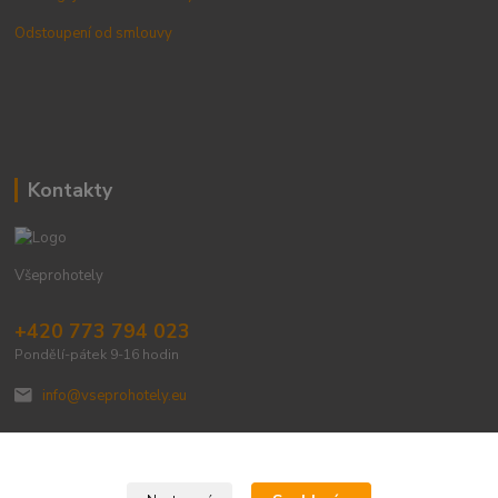
Odstoupení od smlouvy
Kontakty
Všeprohotely
+420 773 794 023
Pondělí-pátek 9-16 hodin
info@vseprohotely.eu