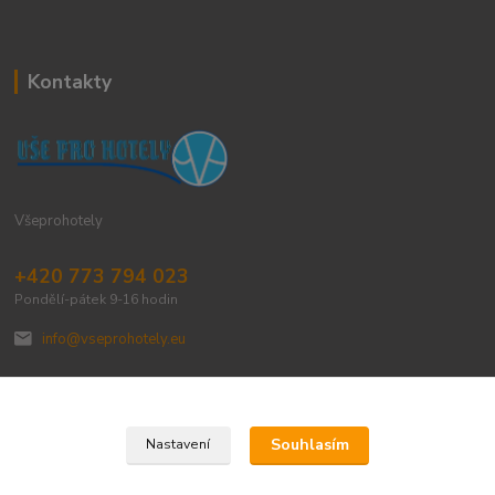
Kontakty
Všeprohotely
+420 773 794 023
Pondělí-pátek 9-16 hodin
info@vseprohotely.eu
Souhlasím
Nastavení
Upravit sběr cookies.