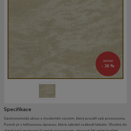
217 Kč
- 26 %
Specifikace
Gastronomický ubrus s moderním vzorem, který prozáří vaši provozovnu.
Povrch je s teflonovou úpravou, která zabrání vsáknutí tekutin. Vhodný do
všech typů restaurací či jiných provozoven. strojové šití velmi kvalitní