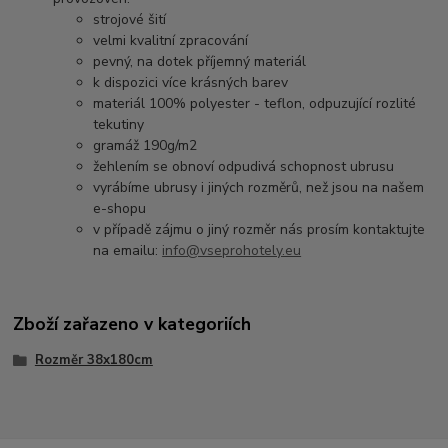
strojové šití
velmi kvalitní zpracování
pevný, na dotek příjemný materiál
k dispozici více krásných barev
materiál 100% polyester - teflon, odpuzující rozlité
tekutiny
gramáž 190g/m2
žehlením se obnoví odpudivá schopnost ubrusu
vyrábíme ubrusy i jiných rozměrů, než jsou na našem
e-shopu
v případě zájmu o jiný rozměr nás prosím kontaktujte
na emailu:
info@vseprohotely.eu
Zboží zařazeno v kategoriích
Rozměr 38x180cm