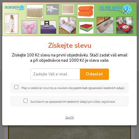
CHCETE NAKOUPIT VĚTŠÍ MNOŽSTVÍ NAŠICH PRODUKTŮ ZA LEPŠÍ
CENU? Klikněte ZDE
0
ks
+420 773 794 023
CZK
za
0 Kč
Pondělí-pátek 9-16 hodin
Menu
Získejte slevu
Získejte 100 Kč slevu na první objednávku. Stačí zadat váš email
a při objednávce nad 1000 Kč je sleva vaše.
Hledat
Odeslat
Úvod
UBRUSY
Slavnostní ubrusy 1333 s vodoodpudivou úpravou
Rozměr 38x180cm
Ubrus vzor 1333 38x180cm - béžový
Přeji si odebírat novinky e-mailem dle
podmínek zpracování osobních údajů
.
Ubrus vzor 1333 38x180cm -
Souhlasím se
zpracováním osobních údajů
pro účely registrace.
béžový
Zavřít