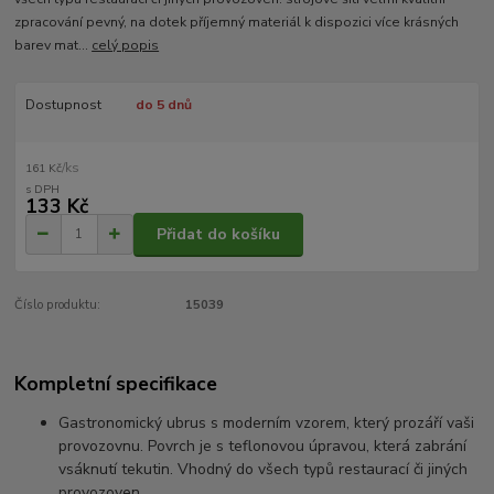
zpracování pevný, na dotek příjemný materiál k dispozici více krásných
barev mat...
celý popis
Dostupnost
do 5 dnů
/
ks
161 Kč
133 Kč
Přidat do košíku
Číslo produktu:
15039
Kompletní specifikace
Gastronomický ubrus s moderním vzorem, který prozáří vaši
provozovnu. Povrch je s teflonovou úpravou, která zabrání
vsáknutí tekutin. Vhodný do všech typů restaurací či jiných
provozoven.