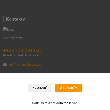
Kontakty
Všeprohotely
+420 773 794 023
Pondělí-pátek 9-16 hodin
info@vseprohotely.eu
Souhlasím
Nastavení
Upravit sběr cookies.
Souhlas můžete odmítnout
zde
.
Vytvořeno na
Eshop-rychle.cz