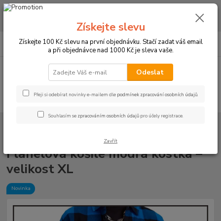
CHCETE NAKOUPIT VĚTŠÍ MNOŽSTVÍ NAŠICH PRODUKTŮ ZA LEPŠÍ
CENU? Klikněte ZDE
Získejte slevu
0
ks
+420 773 794 023
Získejte 100 Kč slevu na první objednávku. Stačí zadat váš email
CZK
za
0 Kč
Pondělí-pátek 9-16 hodin
a při objednávce nad 1000 Kč je sleva vaše.
Menu
Odeslat
Přeji si odebírat novinky e-mailem dle
podmínek zpracování osobních údajů
.
Hledat
Souhlasím se
zpracováním osobních údajů
pro účely registrace.
Úvod
PRACOVNÍ FLANELOVÉ KOŠILE
Flanelová košile modrá kostka –
velikost XL
Zavřít
Flanelová košile modrá kostka –
velikost XL
Novinka