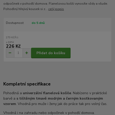
odpočinek v pohodlí domova. Flanelovou košili vynosíte vždy a všude.
Pohodlný hřejivý kousek si z...
celý popis
Dostupnost
do 5 dnů
/
ks
273 Kč
226 Kč
Přidat do košíku
Kompletní specifikace
Pohodlná a
univerzální flanelová košile
. Nabízeno v praktické
barvě a
s tištěným tmavě modrým a černým kostkovaným
vzorem
. Vhodná pro muže i ženy jak do práce tak pro volný čas.
Vhodná i na zahradu nebo odpočinek v pohodlí domova.