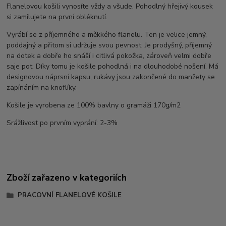
Flanelovou košili vynosíte vždy a všude. Pohodlný hřejivý kousek
si zamilujete na první obléknutí.
Vyrábí se z příjemného a měkkého flanelu. Ten je velice jemný,
poddajný a přitom si udržuje svou pevnost. Je prodyšný, příjemný
na dotek a dobře ho snáší i citlivá pokožka, zároveň velmi dobře
saje pot. Díky tomu je košile pohodlná i na dlouhodobé nošení. Má
designovou náprsní kapsu, rukávy jsou zakončené do manžety se
zapínáním na knoflíky.
Košile je vyrobena ze 100% bavlny o gramáži 170g/m2
Srážlivost po prvním vyprání: 2-3%
Zboží zařazeno v kategoriích
PRACOVNÍ FLANELOVÉ KOŠILE