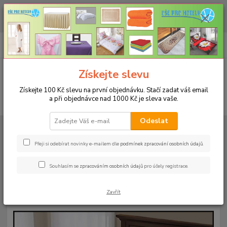
CHCETE NAKOUPIT VĚTŠÍ MNOŽSTVÍ NAŠICH PRODUKTŮ ZA LEPŠÍ
CENU? Klikněte ZDE
0
ks
+420 773 794 023
CZK
za
0 Kč
Pondělí-pátek 9-16 hodin
Menu
Získejte slevu
Získejte 100 Kč slevu na první objednávku. Stačí zadat váš email
a při objednávce nad 1000 Kč je sleva vaše.
Hledat
Odeslat
Úvod
TOP PRODUKTY NAŠEHO E-SHOPU
Nepropustné prostěradlo
180x200cm prošívané
Přeji si odebírat novinky e-mailem dle
podmínek zpracování osobních údajů
.
Nepropustné prostěradlo
Souhlasím se
zpracováním osobních údajů
pro účely registrace.
180x200cm prošívané
Zavřít
Novinka