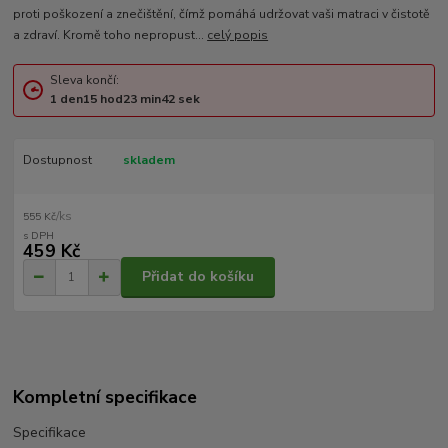
proti poškození a znečištění, čímž pomáhá udržovat vaši matraci v čistotě
a zdraví. Kromě toho nepropust...
celý popis
Sleva končí:
1
den
15
hod
23
min
42
sek
Dostupnost
skladem
/
ks
555 Kč
459 Kč
Přidat do košíku
Kompletní specifikace
Specifikace