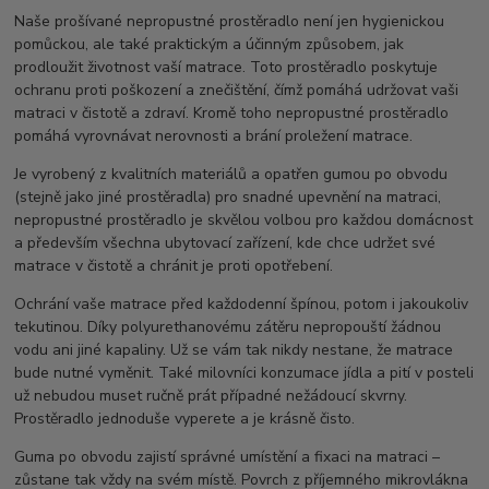
Naše prošívané nepropustné prostěradlo není jen hygienickou
pomůckou, ale také praktickým a účinným způsobem, jak
prodloužit životnost vaší matrace. Toto prostěradlo poskytuje
ochranu proti poškození a znečištění, čímž pomáhá udržovat vaši
matraci v čistotě a zdraví. Kromě toho nepropustné prostěradlo
pomáhá vyrovnávat nerovnosti a brání proležení matrace.
Je vyrobený z kvalitních materiálů a opatřen gumou po obvodu
(stejně jako jiné prostěradla) pro snadné upevnění na matraci,
nepropustné prostěradlo je skvělou volbou pro každou domácnost
a především všechna ubytovací zařízení, kde chce udržet své
matrace v čistotě a chránit je proti opotřebení.
Ochrání vaše matrace před každodenní špínou, potom i jakoukoliv
tekutinou. Díky polyurethanovému zátěru nepropouští žádnou
vodu ani jiné kapaliny. Už se vám tak nikdy nestane, že matrace
bude nutné vyměnit. Také milovníci konzumace jídla a pití v posteli
už nebudou muset ručně prát případné nežádoucí skvrny.
Prostěradlo jednoduše vyperete a je krásně čisto.
Guma po obvodu zajistí správné umístění a fixaci na matraci –
zůstane tak vždy na svém místě. Povrch z příjemného mikrovlákna