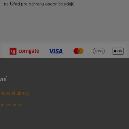
na Úřad pro ochranu osobních údajů
ení
teflonové ubrusy
od smlouvy