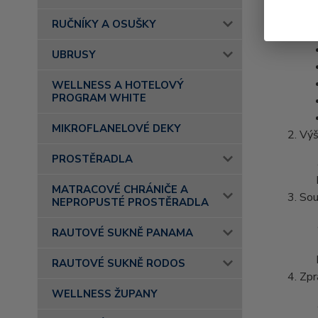
RUČNÍKY A OSUŠKY
UBRUSY
WELLNESS A HOTELOVÝ
PROGRAM WHITE
MIKROFLANELOVÉ DEKY
Výš
PROSTĚRADLA
MATRACOVÉ CHRÁNIČE A
Sou
NEPROPUSTÉ PROSTĚRADLA
RAUTOVÉ SUKNĚ PANAMA
RAUTOVÉ SUKNĚ RODOS
Zpr
WELLNESS ŽUPANY