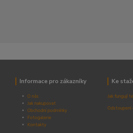
Informace pro zákazníky
Ke staž
O nás
Jak fungují 
Jak nakupovat
Odstoupení 
Obchodní podmínky
Fotogalerie
Kontak
ty