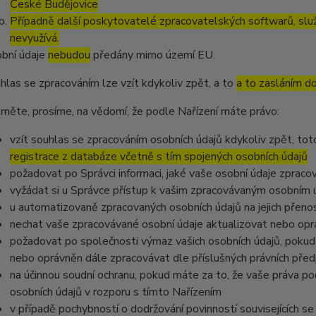
České Budějovice
Případně další poskytovatelé zpracovatelských softwarů, služ
nevyužívá.
bní údaje
nebudou
předány mimo území EU.
hlas se zpracováním lze vzít kdykoliv zpět, a to
a to zasláním do
měte, prosíme, na vědomí, že podle Nařízení máte právo:
vzít souhlas se zpracováním osobních údajů kdykoliv zpět, to
registrace z databáze včetně s tím spojených osobních údajů
požadovat po Správci informaci, jaké vaše osobní údaje zpraco
vyžádat si u Správce přístup k vašim zpracovávaným osobním ú
u automatizovaně zpracovaných osobních údajů na jejich přeno
nechat vaše zpracovávané osobní údaje aktualizovat nebo opra
požadovat po společnosti výmaz vašich osobních údajů, pokud 
nebo oprávněn dále zpracovávat dle příslušných právních před
na účinnou soudní ochranu, pokud máte za to, že vaše práva po
osobních údajů v rozporu s tímto Nařízením
v případě pochybností o dodržování povinností souvisejících s