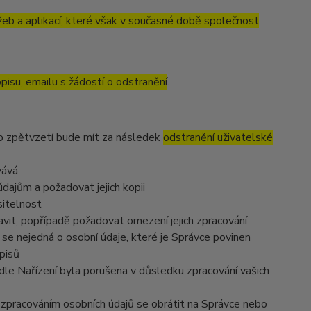
eb a aplikací, které však v současné době společnost
pisu, emailu s žádostí o odstranění
.
to zpětvzetí bude mít za následek
odstranění uživatelské
vává
dajům a požadovat jejich kopii
sitelnost
vit, popřípadě požadovat omezení jejich zpracování
se nejedná o osobní údaje, které je Správce povinen
pisů
dle Nařízení byla porušena v důsledku zpracování vašich
e zpracováním osobních údajů se obrátit na Správce nebo