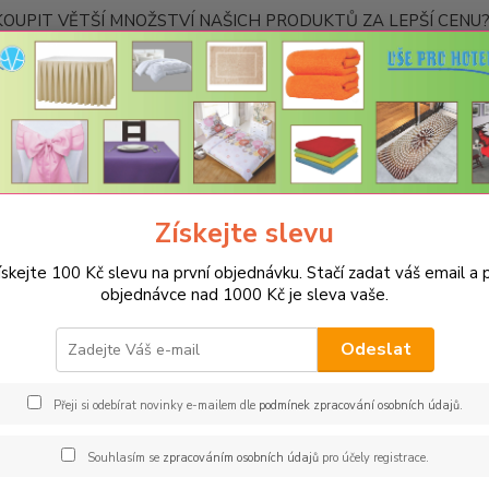
OUPIT VĚTŠÍ MNOŽSTVÍ NAŠICH PRODUKTŮ ZA LEPŠÍ CENU? K
Kontakty
Nevíte
Hledat
+420
Ponděl
Získejte slevu
ouhlas se zpracováním osobních údajů pro účely registrace uživatelského ú
ískejte 100 Kč slevu na první objednávku. Stačí zadat váš email a p
objednávce nad 1000 Kč je sleva vaše.
las se zpracováním osobních úda
atelského účtu
Odeslat
lujete tímto souhlas ……………..., se sídlem ………………, IČ ……………
Přeji si odebírat novinky e-mailem dle
podmínek zpracování osobních údajů
.
rávce“
), aby ve smyslu nařízení Evropského parlamentu a Rady 
zpracováním osobních údajů a o volném pohybu těchto údajů a 
Souhlasím se
zpracováním osobních údajů
pro účely registrace.
bních údajů) (dále jen
„Nařízení“
), zpracovával/a následující osob