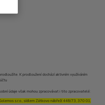
prodloužíte. K prodloužení dochází aktivním využíváním
 účtu
obní údaje však mohou zpracovávat i tito zpracovatelé:
olemos s.r.o., sídlem Zátkovo nábřeží 448/73, 370 01,