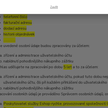
jméno a příjmení
Zavřít
emailovou adresu
telefonní číslo
fakturační adresu
dodací adresu
historii objednávek
…………..
e uvedené osobní údaje budou zpracovány za účelem:
zřízení a administrace uživatelského účtu
nabídnutí pohodlnějšího nákupního zážitku
hlas udělujete na zpracování po dobu
5 let
a to za účelem:
zřízení a administrace uživatelského účtu, pokud tuto dobu ne
uživatelského účtu, čili při každém přihlášení do uživatelského
nabídnutí pohodlnějšího nákupního zážitku
acování osobních údajů je prováděno Správcem osobních údajů, os
Poskytovatel služby Eshop-rychle, provozované společností G