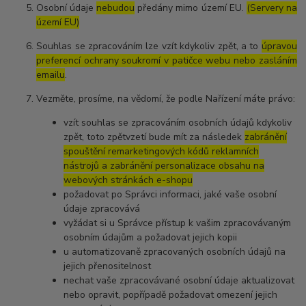
Osobní údaje
nebudou
předány mimo území EU.
(Servery na
území EU)
Souhlas se zpracováním lze vzít kdykoliv zpět, a to
úpravou
preferencí ochrany soukromí v patičce webu nebo zasláním
emailu
.
Vezměte, prosíme, na vědomí, že podle Nařízení máte právo:
vzít souhlas se zpracováním osobních údajů kdykoliv
zpět, toto zpětvzetí bude mít za následek
zabránění
spouštění remarketingových kódů reklamních
nástrojů a zabránění personalizace obsahu na
webových stránkách e-shopu
požadovat po Správci informaci, jaké vaše osobní
údaje zpracovává
vyžádat si u Správce přístup k vašim zpracovávaným
osobním údajům a požadovat jejich kopii
u automatizovaně zpracovaných osobních údajů na
jejich přenositelnost
nechat vaše zpracovávané osobní údaje aktualizovat
nebo opravit, popřípadě požadovat omezení jejich