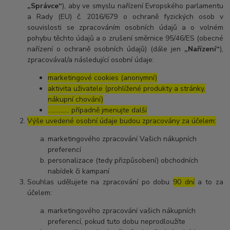
„Správce“
), aby ve smyslu nařízení Evropského parlamentu
a Rady (EU) č. 2016/679 o ochraně fyzických osob v
souvislosti se zpracováním osobních údajů a o volném
pohybu těchto údajů a o zrušení směrnice 95/46/ES (obecné
nařízení o ochraně osobních údajů) (dále jen
„Nařízení“
),
zpracovával/a následující osobní údaje:
marketingové cookies (anonymní)
aktivita uživatele (prohlížené produkty a stránky,
nákupní chování)
………….. případně jmenujte další
Výše uvedené osobní údaje budou zpracovány za účelem:
marketingového zpracování Vašich nákupních
preferencí
personalizace (tedy přizpůsobení) obchodních
nabídek či kampaní
Souhlas udělujete na zpracování po dobu
90 dní
a to za
účelem:
marketingového zpracování vašich nákupních
preferencí, pokud tuto dobu neprodloužíte