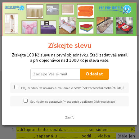
CHCETE NAKOUPIT VĚTŠÍ MNOŽSTVÍ NAŠICH PRODUKTŮ ZA LEPŠÍ
CENU? Klikněte ZDE
0
ks
+420 773 794 023
CZK
za
0 Kč
Pondělí-pátek 9-16 hodin
Menu
Získejte slevu
Získejte 100 Kč slevu na první objednávku. Stačí zadat váš email
a při objednávce nad 1000 Kč je sleva vaše.
Hledat
Odeslat
Úvod
Souhlas se zpracováním osobních údajů pro účely zobrazování
marketingových nabídek
Přeji si odebírat novinky e-mailem dle
podmínek zpracování osobních údajů
.
Souhlas se zpracováním osobních
Souhlasím se
zpracováním osobních údajů
pro účely registrace.
údajů pro účely zobrazování
marketingových nabídek
Zavřít
Udělujete tímto souhlas ……………..., se sídlem ………………, IČ
………………., zapsaná u ………………… , oddíl …, vložka …..
(dále jen