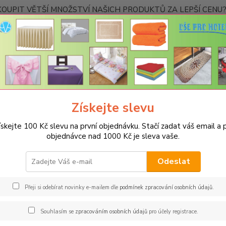
OUPIT VĚTŠÍ MNOŽSTVÍ NAŠICH PRODUKTŮ ZA LEPŠÍ CENU? K
Kontakty
Nevíte
Hledat
+420
Ponděl
Získejte slevu
POVLEČENÍ
Povlečení z mikrovlákna jednobarevné
Povlečení microto
ískejte 100 Kč slevu na první objednávku. Stačí zadat váš email a p
ečení microtop - světle růžové
objednávce nad 1000 Kč je sleva vaše.
Přik
Akce
Odeslat
Svěží,
mikrov
Přeji si odebírat novinky e-mailem dle
podmínek zpracování osobních údajů
.
těchto 
Zakonč
Souhlasím se
zpracováním osobních údajů
pro účely registrace.
hotelo