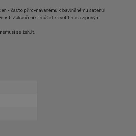
áken - často přirovnávanému k bavlněnému saténu!
ivnost. Zakončení si můžete zvolit mezi zipovým
nemusí se žehlit.