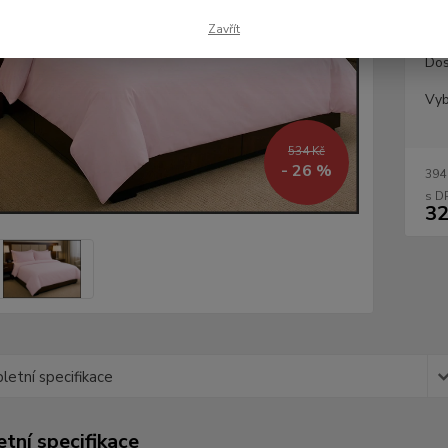
Zavřít
Dos
Vyb
534 Kč
- 26 %
394
32
etní specifikace
tní specifikace