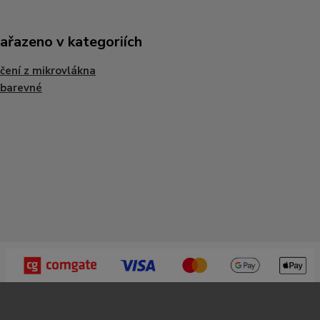
zařazeno v kategoriích
čení z mikrovlákna
obarevné