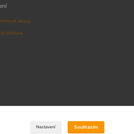
ení
teflonové ubrusy
od smlouvy
Upravit sběr cookies.
Souhlasím
Nastavení