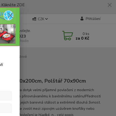
likněte ZDE
Přihlášení
CZK
 si rady? Zavolejte.
0
ks
 773 794 023
za
0 Kč
í-pátek 9-16 hodin
p - světle růžové
ři
rývka 140x200cm, Polštář 70x90cm
 lehoučké a na dotyk velmi příjemné povlečení z moderních
láken - často přirovnávanému k bavlněnému saténu!Předností
povlečení je jejich barevná stálost a extrémně dlouhá živnost.
ení si můžete zvolit mezi zipovým uzávěrem knoflíky nebo
vou kapsouPovlečení je hladké, n...
celý popis