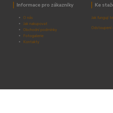
Informace pro zákazníky
Ke staž
O nás
Jak fungují 
Jak nakupovat
Odstoupení 
Obchodní podmínky
Fotogalerie
Kontak
ty