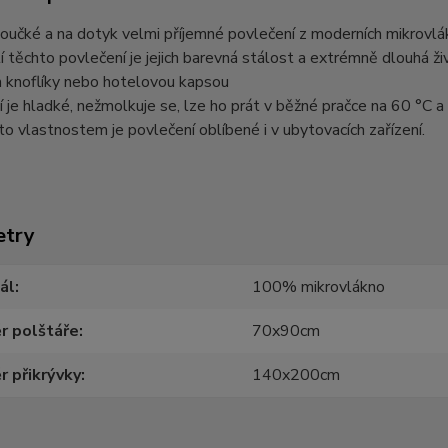
houčké a na dotyk velmi příjemné povlečení z moderních mikrovl
 těchto povlečení je jejich barevná stálost a extrémně dlouhá ž
 knoflíky nebo hotelovou kapsou
 je hladké, nežmolkuje se, lze ho prát v běžné pračce na 60 °C a 
o vlastnostem je povlečení oblíbené i v ubytovacích zařízení.
etry
ál
100% mikrovlákno
r polštáře
70x90cm
 přikrývky
140x200cm