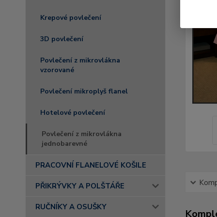
Krepové povlečení
3D povlečení
Povlečení z mikrovlákna
vzorované
Povlečení mikroplyš flanel
Hotelové povlečení
Povlečení z mikrovlákna
jednobarevné
PRACOVNÍ FLANELOVÉ KOŠILE
Kompl
PŘIKRÝVKY A POLŠTÁŘE
RUČNÍKY A OSUŠKY
Komple