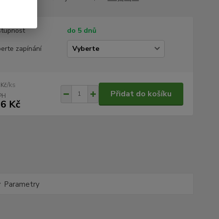
tupnost
do 5 dnů
erte zapínání
/
ks
 Kč
Přidat do košíku
6 Kč
Parametry