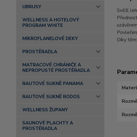
UBRUSY
Svěží, le
Předností
WELLNESS A HOTELOVÝ
uzávěrem
PROGRAM WHITE
Povlečení
MIKROFLANELOVÉ DEKY
Díky těmt
PROSTĚRADLA
MATRACOVÉ CHRÁNIČE A
NEPROPUSTÉ PROSTĚRADLA
Param
RAUTOVÉ SUKNĚ PANAMA
Materi
RAUTOVÉ SUKNĚ RODOS
Rozmě
WELLNESS ŽUPANY
Rozměr
SAUNOVÉ PLACHTY A
PROSTĚRADLA