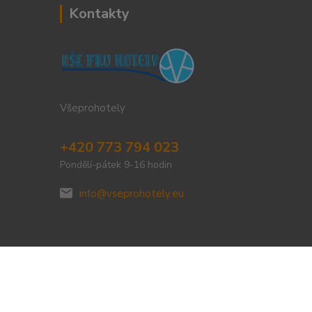
Kontakty
Všeprohotely
+420 773 794 023
Pondělí-pátek 9-16 hodin
info@vseprohotely.eu