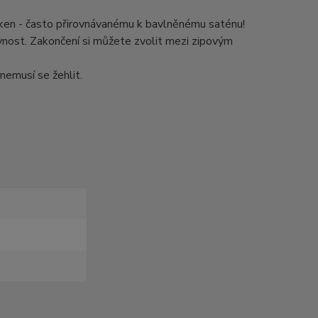
áken - často přirovnávanému k bavlněnému saténu!
ivnost. Zakončení si můžete zvolit mezi zipovým
nemusí se žehlit.