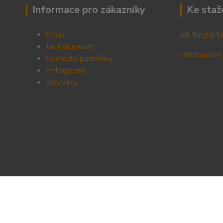
Informace pro zákazníky
Ke staž
O nás
Jak fungují 
Jak nakupovat
Odstoupení 
Obchodní podmínky
Fotogalerie
Kontak
ty