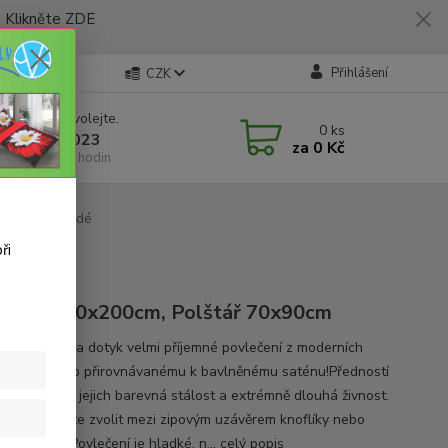
likněte ZDE
Přihlášení
CZK
 si rady? Zavolejte.
0
ks
 773 794 023
za
0 Kč
í-pátek 9-16 hodin
p - světle šedé
ři
rývka 140x200cm, Polštář 70x90cm
 lehoučké a na dotyk velmi příjemné povlečení z moderních
láken - často přirovnávanému k bavlněnému saténu!Předností
povlečení je jejich barevná stálost a extrémně dlouhá živnost.
ení si můžete zvolit mezi zipovým uzávěrem knoflíky nebo
vou kapsouPovlečení je hladké, n...
celý popis