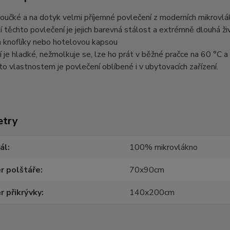
houčké a na dotyk velmi příjemné povlečení z moderních mikrovl
 těchto povlečení je jejich barevná stálost a extrémně dlouhá ž
 knoflíky nebo hotelovou kapsou
 je hladké, nežmolkuje se, lze ho prát v běžné pračce na 60 °C a 
o vlastnostem je povlečení oblíbené i v ubytovacích zařízení.
etry
ál
100% mikrovlákno
r polštáře
70x90cm
 přikrývky
140x200cm