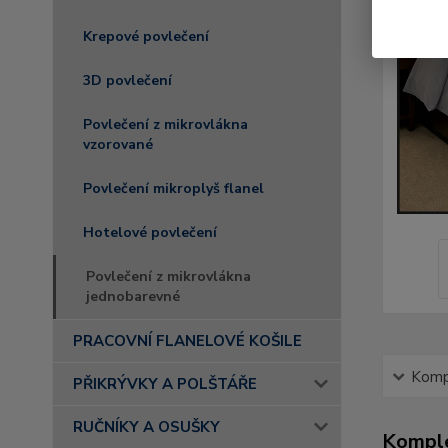
Krepové povlečení
3D povlečení
Povlečení z mikrovlákna
vzorované
Povlečení mikroplyš flanel
Hotelové povlečení
Povlečení z mikrovlákna
jednobarevné
PRACOVNÍ FLANELOVÉ KOŠILE
Kompl
PŘIKRÝVKY A POLŠTÁŘE
RUČNÍKY A OSUŠKY
Komple