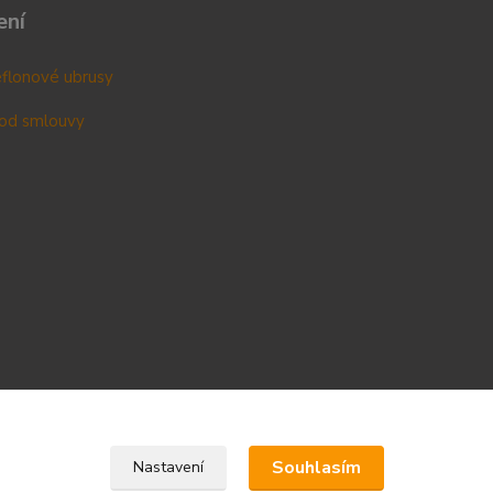
ení
teflonové ubrusy
od smlouvy
Upravit sběr cookies.
Souhlasím
Nastavení