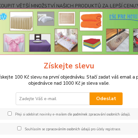
OUPIT VĚTŠÍ MNOŽSTVÍ NAŠICH PRODUKTŮ ZA LEPŠÍ CENU? K
Kontakty
Nevíte
Hledat
+420
Ponděl
Získejte slevu
POVLEČENÍ
Povlečení z mikrovlákna jednobarevné
Povlečení microto
ískejte 100 Kč slevu na první objednávku. Stačí zadat váš email a p
ečení microtop - světle šedé
objednávce nad 1000 Kč je sleva vaše.
Přik
Akce
Odeslat
Svěží,
mikrov
Přeji si odebírat novinky e-mailem dle
podmínek zpracování osobních údajů
.
těchto 
Zakonč
Souhlasím se
zpracováním osobních údajů
pro účely registrace.
hotelo