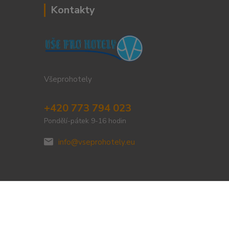
Kontakty
Všeprohotely
+420 773 794 023
Pondělí-pátek 9-16 hodin
info@vseprohotely.eu