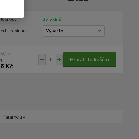
tupnost
do 5 dnů
erte zapínání
/
ks
 Kč
Přidat do košíku
6 Kč
Parametry