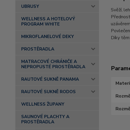
UBRUSY
Svěží, le
Předností
WELLNESS A HOTELOVÝ
uzávěrem
PROGRAM WHITE
Povlečení
MIKROFLANELOVÉ DEKY
Díky těmt
PROSTĚRADLA
MATRACOVÉ CHRÁNIČE A
NEPROPUSTÉ PROSTĚRADLA
Param
RAUTOVÉ SUKNĚ PANAMA
Materi
RAUTOVÉ SUKNĚ RODOS
Rozmě
WELLNESS ŽUPANY
Rozměr
SAUNOVÉ PLACHTY A
PROSTĚRADLA