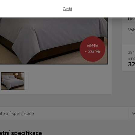
Zavřít
Dos
Vyb
534 Kč
- 26 %
394
32
etní specifikace
tní specifikace