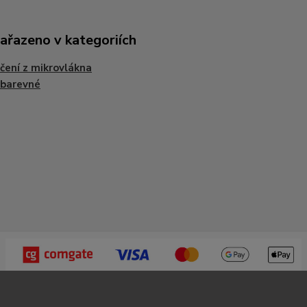
zařazeno v kategoriích
čení z mikrovlákna
obarevné