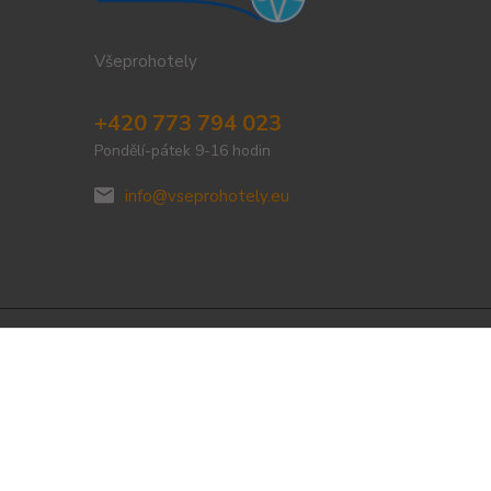
Všeprohotely
+420 773 794 023
Pondělí-pátek 9-16 hodin
info@vseprohotely.eu
Vytvořeno na
Eshop-rychle.cz