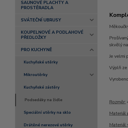
SAUNOVÉ PLACHTY A
PROSTĚRADLA
Komple
SVÁTEČNÍ UBRUSY
Měkoučký 
KOUPELNOVÉ A PODLAHOVÉ
PŘEDLOŽKY
Prošívaný
skvělý na
PRO KUCHYNĚ
Je velmi 
Kuchyňské utěrky
Výplň ze 
Mikroutěrky
Vyrobeno
Kuchyňské zástěry
Podsedáky na židle
Rozměr:
Speciální utěrky na sklo
Materiál 
Materiál 
Drátěné nerezové utěrky