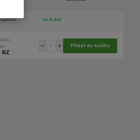
tupnost
do 5 dnů
/
ks
 Kč
Přidat do košíku
 Kč