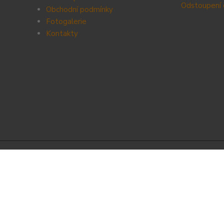
Odstoupení 
Obchodní podmínky
Fotogalerie
Kontak
ty