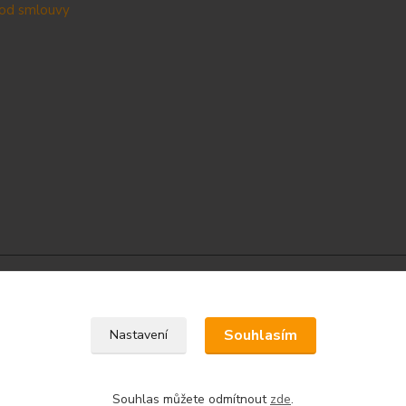
od smlouvy
Upravit sběr cookies.
Souhlasím
Nastavení
Souhlas můžete odmítnout
zde
.