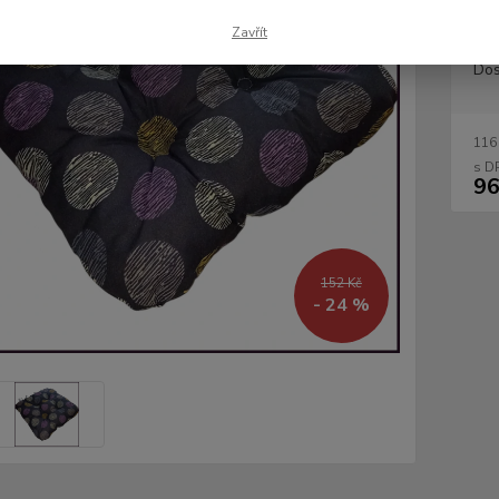
Zavřít
Dos
116
96
152 Kč
- 24 %