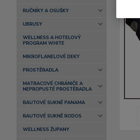
RUČNÍKY A OSUŠKY
UBRUSY
WELLNESS A HOTELOVÝ
PROGRAM WHITE
MIKROFLANELOVÉ DEKY
PROSTĚRADLA
MATRACOVÉ CHRÁNIČE A
NEPROPUSTÉ PROSTĚRADLA
RAUTOVÉ SUKNĚ PANAMA
RAUTOVÉ SUKNĚ RODOS
WELLNESS ŽUPANY