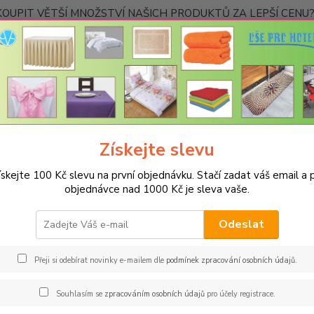
OUPIT VĚTŠÍ MNOŽSTVÍ NAŠICH PRODUKTŮ ZA LEPŠÍ CENU? K
Kontakty
Nevíte
Hledat
+420
Ponděl
Získejte slevu
PRO KUCHYNĚ
Podsedáky na židle
Prošívaný sedák Bamberk – černé
ískejte 100 Kč slevu na první objednávku. Stačí zadat váš email a p
ívaný sedák Bamberk – černé ko
objednávce nad 1000 Kč je sleva vaše.
Rozm
Odeslat
Měkouč
nejtvrd
Přeji si odebírat novinky e-mailem dle
podmínek zpracování osobních údajů
.
podsedá
domácno
Souhlasím se
zpracováním osobních údajů
pro účely registrace.
všechn