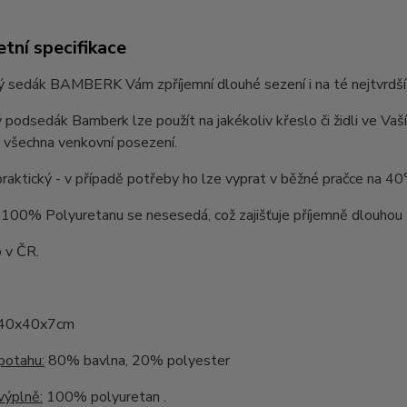
tní specifikace
sedák BAMBERK Vám zpříjemní dlouhé sezení i na té nejtvrdší žid
 podsedák Bamberk lze použít na jakékoliv křeslo či židli ve Vaší
 všechna venkovní posezení.
praktický - v případě potřeby ho lze vyprat v běžné pračce na 40
100% Polyuretanu se nesesedá, což zajišťuje příjemně dlouhou 
 v ČR.
40x40x7cm
potahu:
80% bavlna, 20% polyester
výplně:
100% polyuretan .