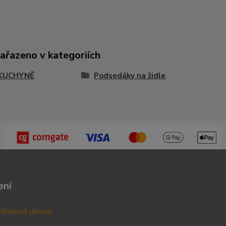
zařazeno v kategoriích
KUCHYNĚ
Podsedáky na židle
ení
teflonové ubrusy