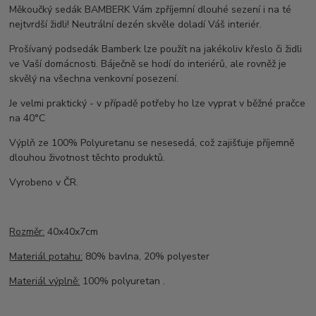
Měkoučký sedák BAMBERK Vám zpříjemní dlouhé sezení i na té
nejtvrdší židli! Neutrální dezén skvěle doladí Váš interiér.
Prošívaný podsedák Bamberk lze použít na jakékoliv křeslo či židli
ve Vaší domácnosti. Báječně se hodí do interiérů, ale rovněž je
skvělý na všechna venkovní posezení.
Je velmi praktický - v případě potřeby ho lze vyprat v běžné pračce
na 40°C
Výplň ze 100% Polyuretanu se nesesedá, což zajišťuje příjemně
dlouhou životnost těchto produktů.
Vyrobeno v ČR.
Rozměr:
40x40x7cm
Materiál potahu:
80% bavlna, 20% polyester
Materiál výplně:
100% polyuretan .