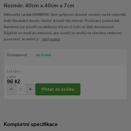
Rozměr: 40cm x 40cm x 7cm
Měkoučký sedák BAMBERK Vám zpříjemní dlouhé sezení i na té nejtvrdší
židli! Neutrální dezén skvěle doladí Váš interiér. Prošívaný podsedák
Bamberk lze použít na jakékoliv křeslo či židli ve Vaší domácnosti.
Báječně se hodí do interiérů, ale rovněž je skvělý na všechna venkovní
posezení. Je velmi p...
celý popis
Dostupnost
do 5 dnů
/
ks
116 Kč
96 Kč
Přidat do košíku
Kompletní specifikace