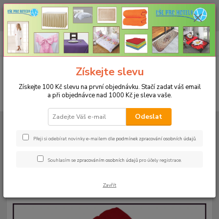
CHCETE NAKOUPIT VĚTŠÍ MNOŽSTVÍ NAŠICH PRODUKTŮ ZA LEPŠÍ
CENU? Klikněte ZDE
0
ks
+420 773 794 023
CZK
za
0 Kč
Pondělí-pátek 9-16 hodin
Menu
Získejte slevu
Získejte 100 Kč slevu na první objednávku. Stačí zadat váš email
a při objednávce nad 1000 Kč je sleva vaše.
Hledat
Odeslat
Úvod
PRO KUCHYNĚ
Podsedáky na židle
Prošívaný sedák Bamberk –
červený
Přeji si odebírat novinky e-mailem dle
podmínek zpracování osobních údajů
.
Prošívaný sedák Bamberk –
Souhlasím se
zpracováním osobních údajů
pro účely registrace.
červený
Zavřít
Akce