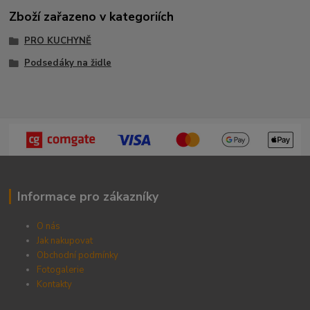
Zboží zařazeno v kategoriích
PRO KUCHYNĚ
Podsedáky na židle
Informace pro zákazníky
O nás
Jak nakupovat
Obchodní podmínky
Fotogalerie
Kontak
ty