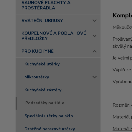
SAUNOVÉ PLACHTY A
PROSTĚRADLA
Komple
SVÁTEČNÍ UBRUSY
Měkoučký 
KOUPELNOVÉ A PODLAHOVÉ
PŘEDLOŽKY
Prošívaný
skvělý na
PRO KUCHYNĚ
Je velmi 
Kuchyňské utěrky
Výplň ze 
Mikroutěrky
Vyrobeno
Kuchyňské zástěry
Podsedáky na židle
Rozměr:
Speciální utěrky na sklo
Materiál 
Materiál 
Drátěné nerezové utěrky