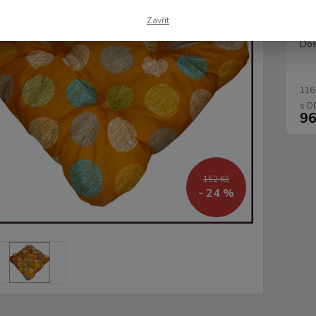
Zavřít
Dos
116
96
152 Kč
- 24 %