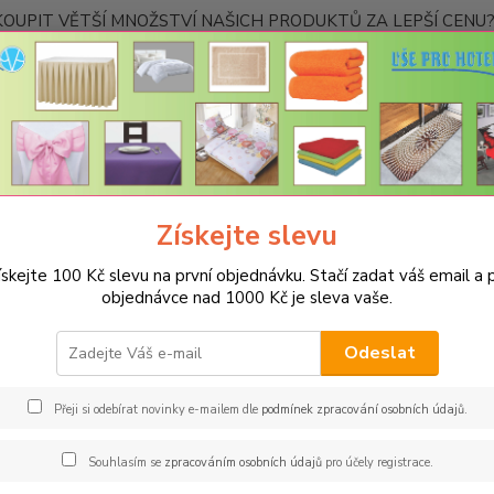
OUPIT VĚTŠÍ MNOŽSTVÍ NAŠICH PRODUKTŮ ZA LEPŠÍ CENU? K
Kontakty
Nevíte
Hledat
+420
Ponděl
Získejte slevu
PRO KUCHYNĚ
Podsedáky na židle
Prošívaný sedák Bamberk – oran
ískejte 100 Kč slevu na první objednávku. Stačí zadat váš email a p
ívaný sedák Bamberk – oranžové
objednávce nad 1000 Kč je sleva vaše.
Rozm
Odeslat
Měkouč
nejtvrd
Přeji si odebírat novinky e-mailem dle
podmínek zpracování osobních údajů
.
podsedá
domácno
Souhlasím se
zpracováním osobních údajů
pro účely registrace.
všechn