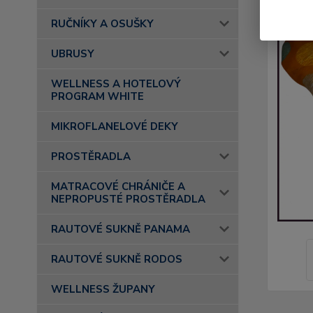
RUČNÍKY A OSUŠKY
UBRUSY
WELLNESS A HOTELOVÝ
PROGRAM WHITE
MIKROFLANELOVÉ DEKY
PROSTĚRADLA
MATRACOVÉ CHRÁNIČE A
NEPROPUSTÉ PROSTĚRADLA
RAUTOVÉ SUKNĚ PANAMA
RAUTOVÉ SUKNĚ RODOS
WELLNESS ŽUPANY