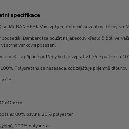
tní specifikace
sedák BAMBERK Vám zpříjemní dlouhé sezení i na té nejtvrdší žid
 podsedák Bamberk lze použít na jakékoliv křeslo či židli ve Vaší
 všechna venkovní posezení.
praktický - v případě potřeby ho lze vyprat v běžné pračce na 40
100% Polyuretanu se nesesedá, což zajišťuje příjemně dlouhou 
 v ČR.
40x40x7cm
potahu:
80% bavlna, 20% polyester
výplně:
100% polyuretan .