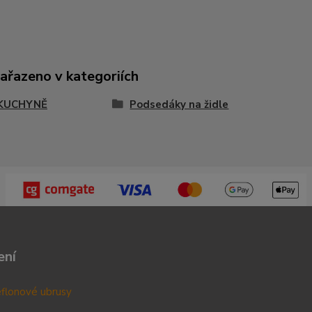
zařazeno v kategoriích
KUCHYNĚ
Podsedáky na židle
ení
teflonové ubrusy