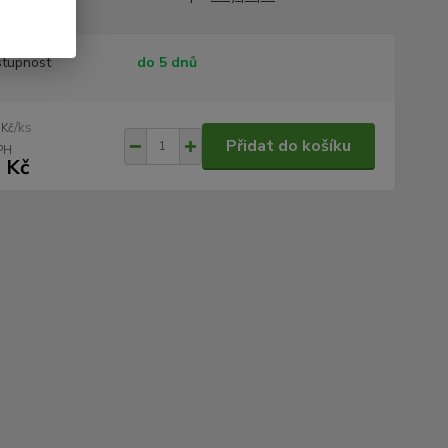
tupnost
do 5 dnů
/
ks
 Kč
Přidat do košíku
 Kč