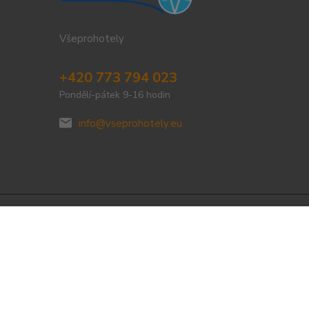
Všeprohotely
+420 773 794 023
Pondělí-pátek 9-16 hodin
info@vseprohotely.eu
Vytvořeno na
Eshop-rychle.cz