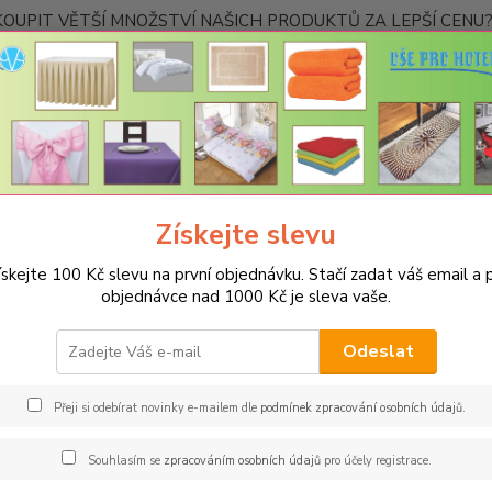
OUPIT VĚTŠÍ MNOŽSTVÍ NAŠICH PRODUKTŮ ZA LEPŠÍ CENU? K
Kontakty
Nevíte
Hledat
+420
Ponděl
Získejte slevu
PRO KUCHYNĚ
Podsedáky na židle
Prošívaný sedák Bamberk – oran
ískejte 100 Kč slevu na první objednávku. Stačí zadat váš email a p
ívaný sedák Bamberk – oranžov
objednávce nad 1000 Kč je sleva vaše.
Rozm
Odeslat
Měkouč
nejtvrd
Přeji si odebírat novinky e-mailem dle
podmínek zpracování osobních údajů
.
podsedá
domácno
Souhlasím se
zpracováním osobních údajů
pro účely registrace.
všechn