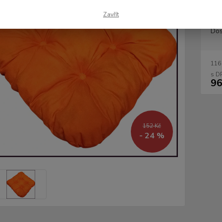
Zavřít
Dos
116
96
152 Kč
- 24 %