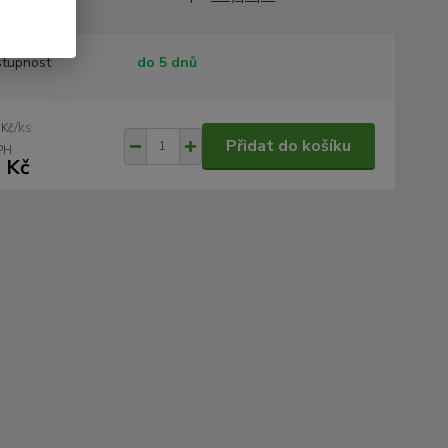
tupnost
do 5 dnů
/
ks
 Kč
Přidat do košíku
 Kč