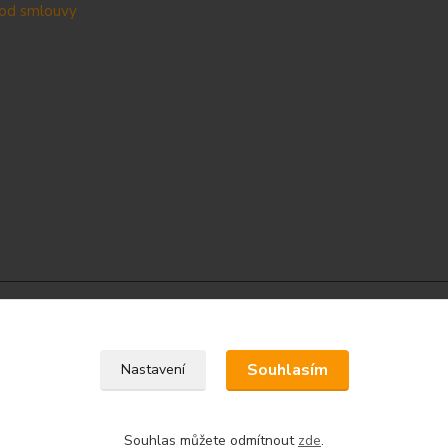
od smlouvy
Upravit sběr cookies.
Souhlasím
Nastavení
Souhlas můžete odmítnout
zde
.