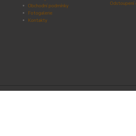
Odstoupení 
Obchodní podmínky
Fotogalerie
Kontak
ty