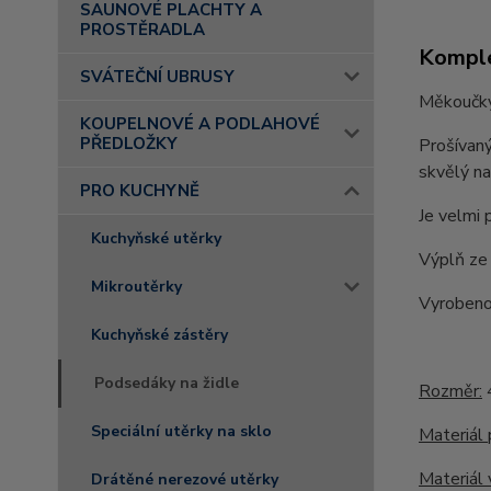
SAUNOVÉ PLACHTY A
PROSTĚRADLA
Komple
SVÁTEČNÍ UBRUSY
Měkoučký 
KOUPELNOVÉ A PODLAHOVÉ
PŘEDLOŽKY
Prošívaný
skvělý na
PRO KUCHYNĚ
Je velmi 
Kuchyňské utěrky
Výplň ze 
Mikroutěrky
Vyrobeno
Kuchyňské zástěry
Podsedáky na židle
Rozměr:
Speciální utěrky na sklo
Materiál 
Materiál 
Drátěné nerezové utěrky