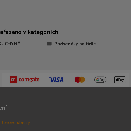
zařazeno v kategoriích
KUCHYNĚ
Podsedáky na židle
ení
teflonové ubrusy