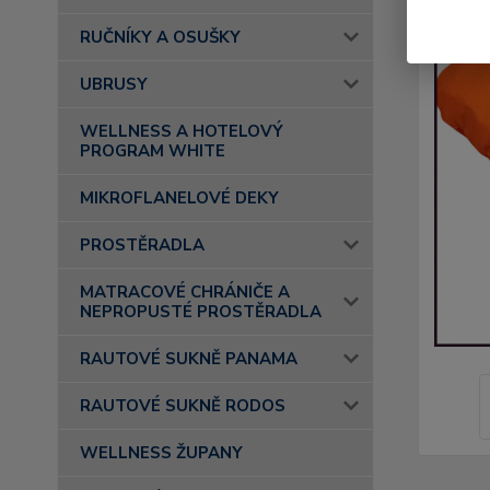
RUČNÍKY A OSUŠKY
UBRUSY
WELLNESS A HOTELOVÝ
PROGRAM WHITE
MIKROFLANELOVÉ DEKY
PROSTĚRADLA
MATRACOVÉ CHRÁNIČE A
NEPROPUSTÉ PROSTĚRADLA
RAUTOVÉ SUKNĚ PANAMA
RAUTOVÉ SUKNĚ RODOS
WELLNESS ŽUPANY