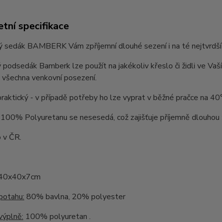
tní specifikace
sedák BAMBERK Vám zpříjemní dlouhé sezení i na té nejtvrdší žid
 podsedák Bamberk lze použít na jakékoliv křeslo či židli ve Vaší
 všechna venkovní posezení.
praktický - v případě potřeby ho lze vyprat v běžné pračce na 40
100% Polyuretanu se nesesedá, což zajišťuje příjemně dlouhou 
 v ČR.
40x40x7cm
potahu:
80% bavlna, 20% polyester
výplně:
100% polyuretan .