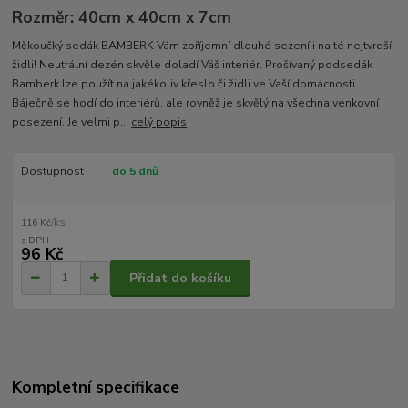
Rozměr: 40cm x 40cm x 7cm
Měkoučký sedák BAMBERK Vám zpříjemní dlouhé sezení i na té nejtvrdší
židli! Neutrální dezén skvěle doladí Váš interiér. Prošívaný podsedák
Bamberk lze použít na jakékoliv křeslo či židli ve Vaší domácnosti.
Báječně se hodí do interiérů, ale rovněž je skvělý na všechna venkovní
posezení. Je velmi p...
celý popis
Dostupnost
do 5 dnů
/
ks
116 Kč
96 Kč
Přidat do košíku
Kompletní specifikace