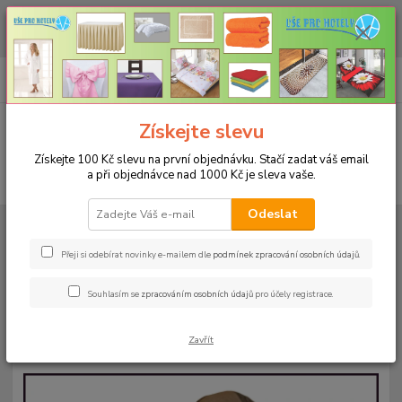
CHCETE NAKOUPIT VĚTŠÍ MNOŽSTVÍ NAŠICH PRODUKTŮ ZA LEPŠÍ
CENU? Klikněte ZDE
0
ks
+420 773 794 023
CZK
za
0 Kč
Pondělí-pátek 9-16 hodin
Menu
Získejte slevu
Získejte 100 Kč slevu na první objednávku. Stačí zadat váš email
a při objednávce nad 1000 Kč je sleva vaše.
Hledat
Odeslat
Úvod
PRO KUCHYNĚ
Podsedáky na židle
Prošívaný sedák Bamberk –
šedé kostky
Přeji si odebírat novinky e-mailem dle
podmínek zpracování osobních údajů
.
Prošívaný sedák Bamberk – šedé
Souhlasím se
zpracováním osobních údajů
pro účely registrace.
kostky
Zavřít
Akce