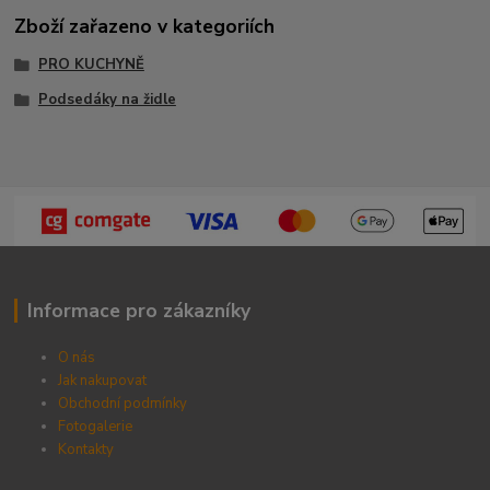
Zboží zařazeno v kategoriích
PRO KUCHYNĚ
Podsedáky na židle
Informace pro zákazníky
O nás
Jak nakupovat
Obchodní podmínky
Fotogalerie
Kontak
ty