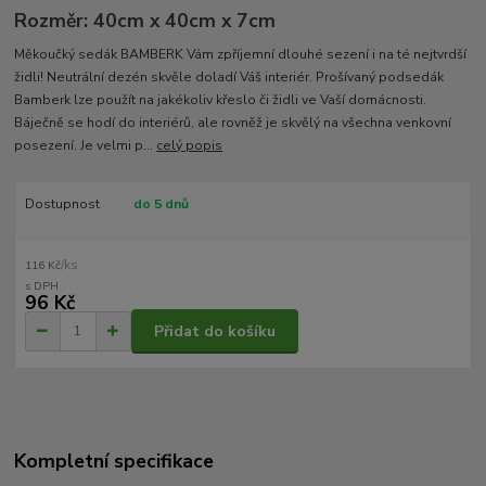
Rozměr: 40cm x 40cm x 7cm
Měkoučký sedák BAMBERK Vám zpříjemní dlouhé sezení i na té nejtvrdší
židli! Neutrální dezén skvěle doladí Váš interiér. Prošívaný podsedák
Bamberk lze použít na jakékoliv křeslo či židli ve Vaší domácnosti.
Báječně se hodí do interiérů, ale rovněž je skvělý na všechna venkovní
posezení. Je velmi p...
celý popis
Dostupnost
do 5 dnů
/
ks
116 Kč
96 Kč
Přidat do košíku
Kompletní specifikace