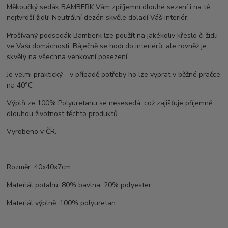
Měkoučký sedák BAMBERK Vám zpříjemní dlouhé sezení i na té
nejtvrdší židli! Neutrální dezén skvěle doladí Váš interiér.
Prošívaný podsedák Bamberk lze použít na jakékoliv křeslo či židli
ve Vaší domácnosti. Báječně se hodí do interiérů, ale rovněž je
skvělý na všechna venkovní posezení.
Je velmi praktický - v případě potřeby ho lze vyprat v běžné pračce
na 40°C
Výplň ze 100% Polyuretanu se nesesedá, což zajišťuje příjemně
dlouhou životnost těchto produktů.
Vyrobeno v ČR.
Rozměr:
40x40x7cm
Materiál potahu:
80% bavlna, 20% polyester
Materiál výplně:
100% polyuretan .