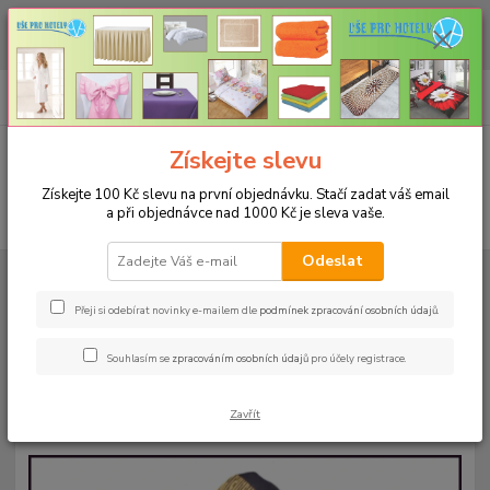
CHCETE NAKOUPIT VĚTŠÍ MNOŽSTVÍ NAŠICH PRODUKTŮ ZA LEPŠÍ
CENU? Klikněte ZDE
0
ks
+420 773 794 023
CZK
za
0 Kč
Pondělí-pátek 9-16 hodin
Menu
Získejte slevu
Získejte 100 Kč slevu na první objednávku. Stačí zadat váš email
a při objednávce nad 1000 Kč je sleva vaše.
Hledat
Odeslat
Úvod
PRO KUCHYNĚ
Podsedáky na židle
Prošívaný sedák Bamberk –
šedé pruhy
Přeji si odebírat novinky e-mailem dle
podmínek zpracování osobních údajů
.
Prošívaný sedák Bamberk – šedé
Souhlasím se
zpracováním osobních údajů
pro účely registrace.
pruhy
Zavřít
Akce