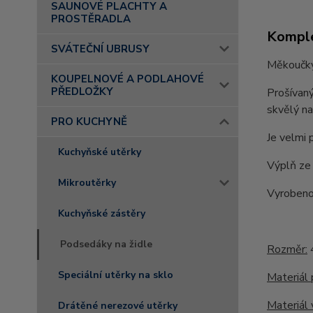
SAUNOVÉ PLACHTY A
PROSTĚRADLA
Komple
SVÁTEČNÍ UBRUSY
Měkoučký 
KOUPELNOVÉ A PODLAHOVÉ
PŘEDLOŽKY
Prošívaný
skvělý na
PRO KUCHYNĚ
Je velmi 
Kuchyňské utěrky
Výplň ze 
Mikroutěrky
Vyrobeno
Kuchyňské zástěry
Podsedáky na židle
Rozměr:
Speciální utěrky na sklo
Materiál 
Materiál 
Drátěné nerezové utěrky