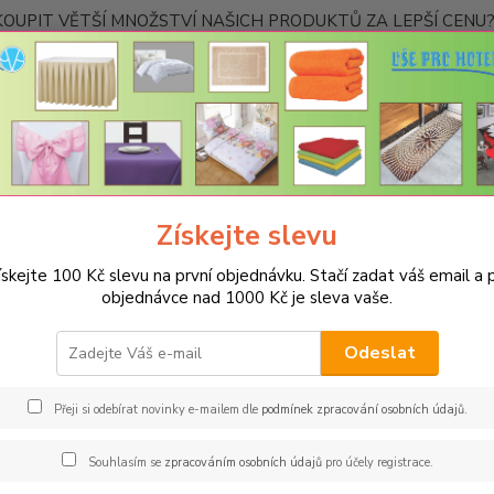
OUPIT VĚTŠÍ MNOŽSTVÍ NAŠICH PRODUKTŮ ZA LEPŠÍ CENU? K
Kontakty
Nevíte
Hledat
+420
Ponděl
Získejte slevu
PRO KUCHYNĚ
Podsedáky na židle
Prošívaný sedák Bamberk – tmav
ískejte 100 Kč slevu na první objednávku. Stačí zadat váš email a p
ívaný sedák Bamberk – tmavé te
objednávce nad 1000 Kč je sleva vaše.
Rozm
Odeslat
Měkouč
nejtvrd
Přeji si odebírat novinky e-mailem dle
podmínek zpracování osobních údajů
.
podsedá
domácno
Souhlasím se
zpracováním osobních údajů
pro účely registrace.
všechn