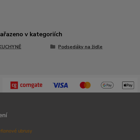
zařazeno v kategoriích
KUCHYNĚ
Podsedáky na židle
ení
teflonové ubrusy