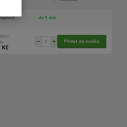
tupnost
do 5 dnů
/
ks
 Kč
Přidat do košíku
 Kč