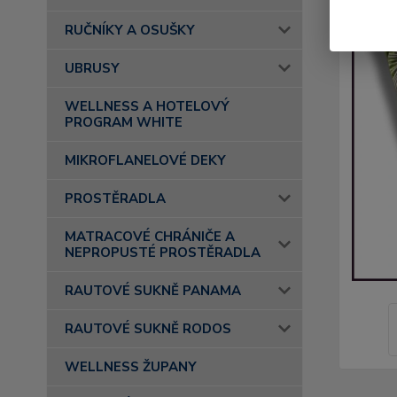
RUČNÍKY A OSUŠKY
UBRUSY
WELLNESS A HOTELOVÝ
PROGRAM WHITE
MIKROFLANELOVÉ DEKY
PROSTĚRADLA
MATRACOVÉ CHRÁNIČE A
NEPROPUSTÉ PROSTĚRADLA
RAUTOVÉ SUKNĚ PANAMA
RAUTOVÉ SUKNĚ RODOS
WELLNESS ŽUPANY