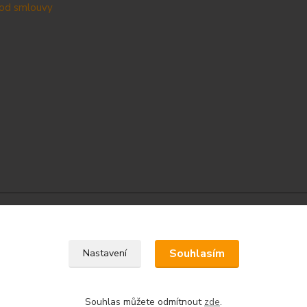
od smlouvy
Upravit sběr cookies.
Souhlasím
Nastavení
Souhlas můžete odmítnout
zde
.