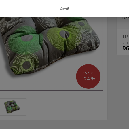
Zavřít
Dos
116
96
152 Kč
- 24 %