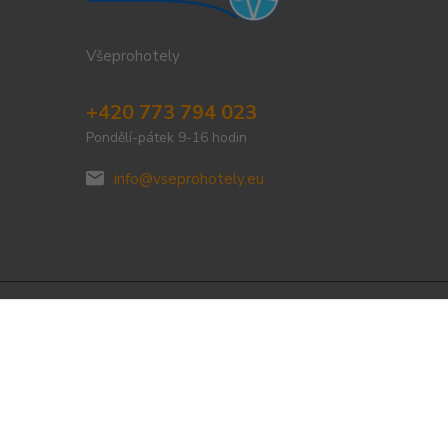
Všeprohotely
+420 773 794 023
Pondělí-pátek 9-16 hodin
info@vseprohotely.eu
Vytvořeno na
Eshop-rychle.cz