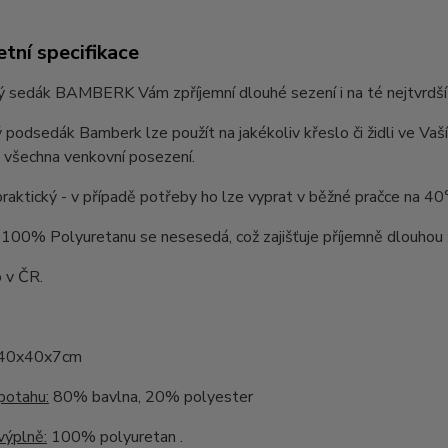
tní specifikace
sedák BAMBERK Vám zpříjemní dlouhé sezení i na té nejtvrdší žid
 podsedák Bamberk lze použít na jakékoliv křeslo či židli ve Vaší
 všechna venkovní posezení.
praktický - v případě potřeby ho lze vyprat v běžné pračce na 40
100% Polyuretanu se nesesedá, což zajišťuje příjemně dlouhou 
 v ČR.
40x40x7cm
potahu:
80% bavlna, 20% polyester
výplně:
100% polyuretan .