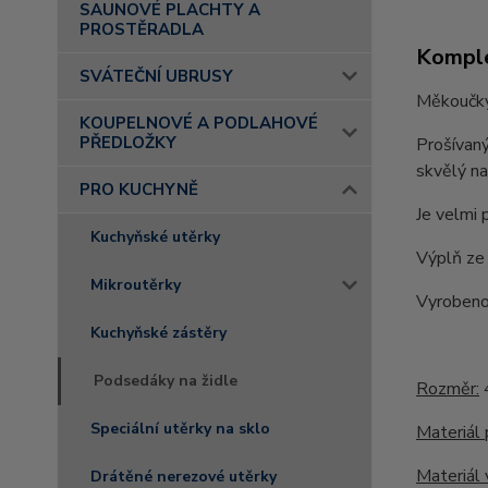
SAUNOVÉ PLACHTY A
PROSTĚRADLA
Komple
SVÁTEČNÍ UBRUSY
Měkoučký 
KOUPELNOVÉ A PODLAHOVÉ
PŘEDLOŽKY
Prošívaný
skvělý na
PRO KUCHYNĚ
Je velmi 
Kuchyňské utěrky
Výplň ze 
Mikroutěrky
Vyrobeno
Kuchyňské zástěry
Podsedáky na židle
Rozměr:
Speciální utěrky na sklo
Materiál 
Materiál 
Drátěné nerezové utěrky