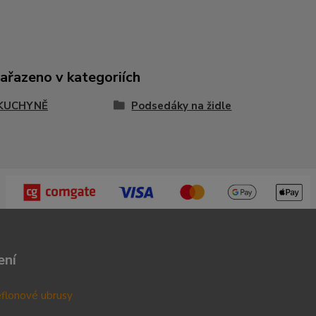
zařazeno v kategoriích
KUCHYNĚ
Podsedáky na židle
ení
teflonové ubrusy