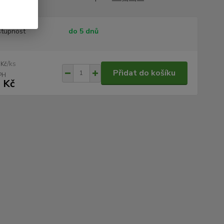
tupnost
do 5 dnů
/
ks
 Kč
Přidat do košíku
 Kč