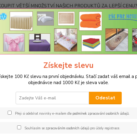
OUPIT VĚTŠÍ MNOŽSTVÍ NAŠICH PRODUKTŮ ZA LEPŠÍ CENU? K
Kontakty
Nevíte
Hledat
+420
Ponděl
Získejte slevu
PRO KUCHYNĚ
Podsedáky na židle
Prošívaný sedák Bamberk – tmav
ískejte 100 Kč slevu na první objednávku. Stačí zadat váš email a p
ívaný sedák Bamberk – tmavě z
objednávce nad 1000 Kč je sleva vaše.
Rozm
Odeslat
Měkouč
nejtvrd
Přeji si odebírat novinky e-mailem dle
podmínek zpracování osobních údajů
.
podsedá
domácno
Souhlasím se
zpracováním osobních údajů
pro účely registrace.
všechn