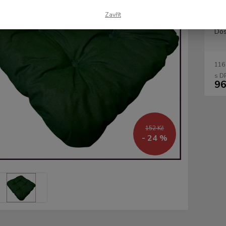
Zavřít
Dos
116
96
152 Kč
- 24 %