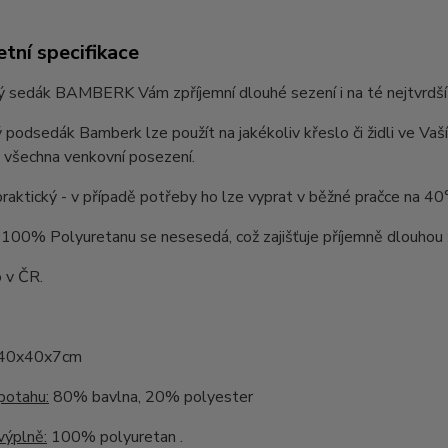
tní specifikace
sedák BAMBERK Vám zpříjemní dlouhé sezení i na té nejtvrdší žid
 podsedák Bamberk lze použít na jakékoliv křeslo či židli ve Vaší
 všechna venkovní posezení.
praktický - v případě potřeby ho lze vyprat v běžné pračce na 40
100% Polyuretanu se nesesedá, což zajišťuje příjemně dlouhou 
 v ČR.
40x40x7cm
potahu:
80% bavlna, 20% polyester
výplně:
100% polyuretan .