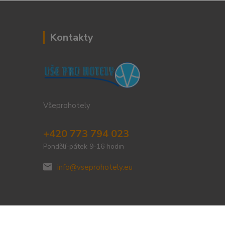
Kontakty
Všeprohotely
+420 773 794 023
Pondělí-pátek 9-16 hodin
info@vseprohotely.eu