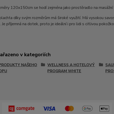
měry 120x150cm se hodí zejména jako prostěradlo na masážní le
lachta díky svým rozměrům má široké využití. Má vysokou savost
 Je příjemná na dotek, proto je ideální i pro lidi s citlivou pokožko
zařazeno v kategoriích
PRODUKTY NAŠEHO
WELLNESS A HOTELOVÝ
SAU
OPU
PROGRAM WHITE
PRO