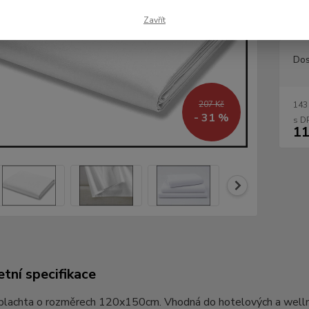
popis
Zavřít
Dos
207 Kč
143
- 31 %
11
tní specifikace
plachta o rozměrech 120x150cm. Vhodná do hotelových a welln