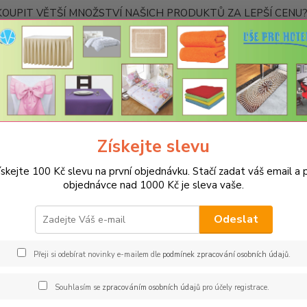
OUPIT VĚTŠÍ MNOŽSTVÍ NAŠICH PRODUKTŮ ZA LEPŠÍ CENU? K
Kontakty
Nevíte
Hledat
+420
Ponděl
Získejte slevu
TOP PRODUKTY NAŠEHO E-SHOPU
Saunová plachta (prostěradlo) 120
ískejte 100 Kč slevu na první objednávku. Stačí zadat váš email a p
ová plachta (prostěradlo) 120x1
objednávce nad 1000 Kč je sleva vaše.
Rozm
Odeslat
Saunov
wellne
Přeji si odebírat novinky e-mailem dle
podmínek zpracování osobních údajů
.
jako p
jako s
Souhlasím se
zpracováním osobních údajů
pro účely registrace.
široké 