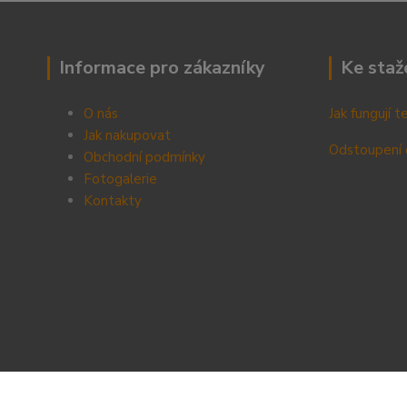
Informace pro zákazníky
Ke staž
O nás
Jak fungují 
Jak nakupovat
Odstoupení 
Obchodní podmínky
Fotogalerie
Kontak
ty