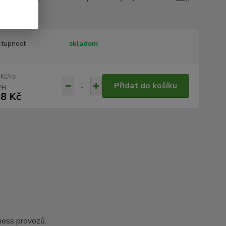
tupnost
skladem
/
ks
 Kč
Přidat do košíku
8 Kč
ess provozů.