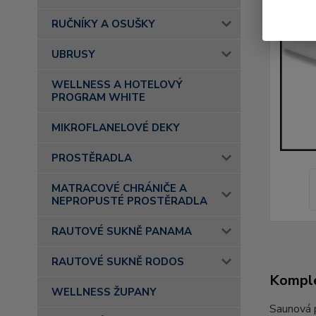
RUČNÍKY A OSUŠKY
UBRUSY
WELLNESS A HOTELOVÝ
PROGRAM WHITE
MIKROFLANELOVÉ DEKY
PROSTĚRADLA
MATRACOVÉ CHRÁNIČE A
NEPROPUSTÉ PROSTĚRADLA
RAUTOVÉ SUKNĚ PANAMA
RAUTOVÉ SUKNĚ RODOS
Komple
WELLNESS ŽUPANY
Saunová 