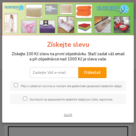
CHCETE NAKOUPIT VĚTŠÍ MNOŽSTVÍ NAŠICH PRODUKTŮ ZA LEPŠÍ
CENU? Klikněte ZDE
0
ks
+420 773 794 023
CZK
za
0 Kč
Pondělí-pátek 9-16 hodin
Menu
Získejte slevu
Získejte 100 Kč slevu na první objednávku. Stačí zadat váš email
a při objednávce nad 1000 Kč je sleva vaše.
Hledat
Odeslat
Úvod
TOP PRODUKTY NAŠEHO E-SHOPU
Saunová plachta
(prostěradlo) 140x240 – bílá
Přeji si odebírat novinky e-mailem dle
podmínek zpracování osobních údajů
.
Saunová plachta (prostěradlo)
Souhlasím se
zpracováním osobních údajů
pro účely registrace.
140x240 – bílá
Zavřít
Novinka