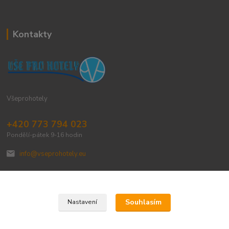
Kontakty
Všeprohotely
+420 773 794 023
Pondělí-pátek 9-16 hodin
info@vseprohotely.eu
Souhlasím
Nastavení
Upravit sběr cookies.