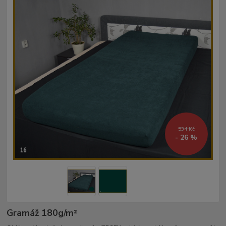
534 Kč
- 26 %
Gramáž 180g/m²­