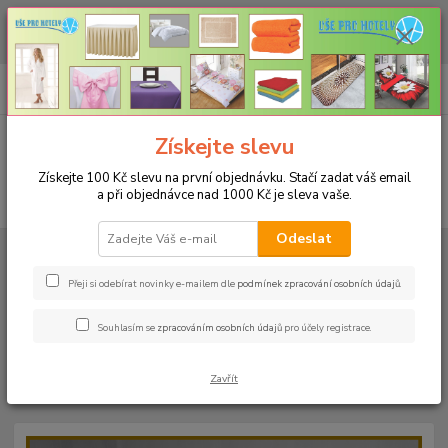
CHCETE NAKOUPIT VĚTŠÍ MNOŽSTVÍ NAŠICH PRODUKTŮ ZA LEPŠÍ
CENU? Klikněte ZDE
0
ks
+420 773 794 023
CZK
za
0 Kč
Pondělí-pátek 9-16 hodin
Menu
Získejte slevu
Získejte 100 Kč slevu na první objednávku. Stačí zadat váš email
a při objednávce nad 1000 Kč je sleva vaše.
Hledat
Odeslat
Úvod
PROSTĚRADLA
Bavlněné prostěradla JERSEY s gumou - 45 barev
Rozměr 140x200cm
Bavlněné prostěradlo JERSEY 140x200cm - barva
16 lahvově zelená
Přeji si odebírat novinky e-mailem dle
podmínek zpracování osobních údajů
.
Bavlněné prostěradlo JERSEY
Souhlasím se
zpracováním osobních údajů
pro účely registrace.
140x200cm - barva 16 lahvově
Zavřít
zelená