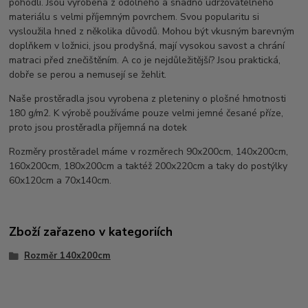
pohodlí. Jsou vyrobena z odolného a snadno udržovatelného
materiálu s velmi příjemným povrchem. Svou popularitu si
vysloužila hned z několika důvodů. Mohou být vkusným barevným
doplňkem v ložnici, jsou prodyšná, mají vysokou savost a chrání
matraci před znečištěním. A co je nejdůležitější? Jsou praktická,
dobře se perou a nemusejí se žehlit.
Naše prostěradla jsou vyrobena z pleteniny o plošné hmotnosti
180 g/m2. K výrobě používáme pouze velmi jemné česané příze,
proto jsou prostěradla příjemná na dotek
Rozměry prostěradel máme v rozměrech 90x200cm, 140x200cm,
160x200cm, 180x200cm a taktéž 200x220cm a taky do postýlky
60x120cm a 70x140cm.
Zboží zařazeno v kategoriích
Rozměr 140x200cm