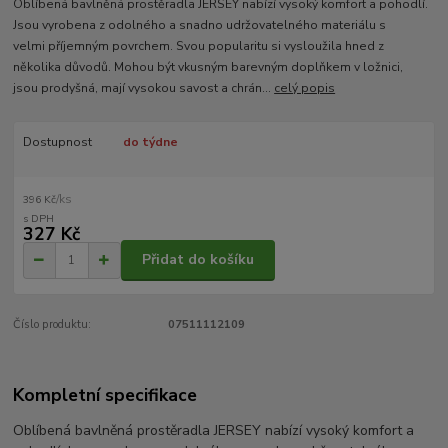
Oblíbená bavlněná prostěradla JERSEY nabízí vysoký komfort a pohodlí.
Jsou vyrobena z odolného a snadno udržovatelného materiálu s
velmi příjemným povrchem. Svou popularitu si vysloužila hned z
několika důvodů. Mohou být vkusným barevným doplňkem v ložnici,
jsou prodyšná, mají vysokou savost a chrán...
celý popis
Dostupnost
do týdne
/
ks
396 Kč
327 Kč
Přidat do košíku
Číslo produktu:
07511112109
Kompletní specifikace
Oblíbená bavlněná prostěradla JERSEY nabízí vysoký komfort a