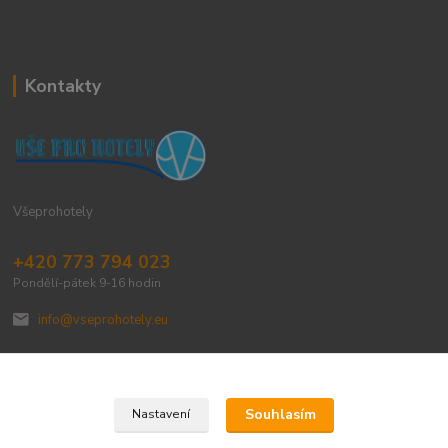
Kontakty
Všeprohotely
+420 773 794 023
Pondělí-pátek 9-16 hodin
info@vseprohotely.eu
Souhlasím
Nastavení
Upravit sběr cookies.