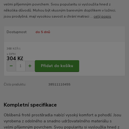
velmi příjemným povrchem. Svou popularitu si vysloužila hned z
několika důvodů. Mohou být vkusným barevným doplňkem v ložnici,
jsou prodyšná, mají vysokou savost a chrání matraci ...
celý popis
Dostupnost
do 5 dnů
/
ks
368 Kč
304 Kč
Přidat do košíku
Číslo produktu:
38511110455
Kompletní specifikace
Oblíbená froté prostěradla nabízí vysoký komfort a pohodlí. Jsou
vyrobena z odolného a snadno udržovatelného materiálu s
velmi příjemným povrchem. Svou popularitu si vysloužila hned z