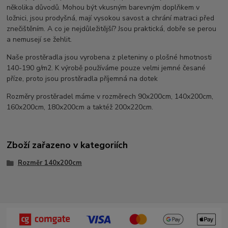
několika důvodů. Mohou být vkusným barevným doplňkem v
ložnici, jsou prodyšná, mají vysokou savost a chrání matraci před
znečištěním. A co je nejdůležitější? Jsou praktická, dobře se perou
a nemusejí se žehlit.
Naše prostěradla jsou vyrobena z pleteniny o plošné hmotnosti
140-190 g/m2. K výrobě používáme pouze velmi jemné česané
příze, proto jsou prostěradla příjemná na dotek
Rozměry prostěradel máme v rozměrech 90x200cm, 140x200cm,
160x200cm, 180x200cm a taktéž 200x220cm.
Zboží zařazeno v kategoriích
Rozměr 140x200cm