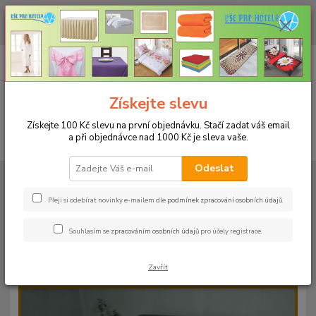
CHCETE NAKOUPIT VĚTŠÍ MNOŽSTVÍ NAŠICH PRODUKTŮ ZA LEPŠÍ
CENU? Klikněte ZDE
0
ks
+420 773 794 023
CZK
za
0 Kč
Pondělí-pátek 9-16 hodin
Menu
Získejte slevu
Získejte 100 Kč slevu na první objednávku. Stačí zadat váš email
a při objednávce nad 1000 Kč je sleva vaše.
Hledat
Odeslat
Úvod
PROSTĚRADLA
Froté prostěradla s gumou - 190g/m2 - 45 barev
Rozměr 140x200cm
Froté prostěradlo 140x200cm - 190g/m² - barva
36 lila
Přeji si odebírat novinky e-mailem dle
podmínek zpracování osobních údajů
.
Froté prostěradlo 140x200cm -
Souhlasím se
zpracováním osobních údajů
pro účely registrace.
190g/m² - barva 36 lila
Zavřít