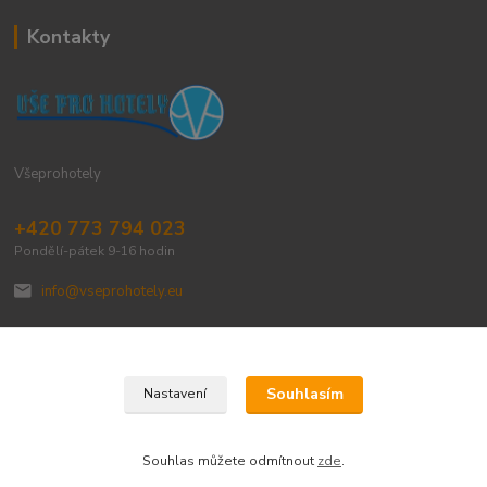
Kontakty
Všeprohotely
+420 773 794 023
Pondělí-pátek 9-16 hodin
info@vseprohotely.eu
Souhlasím
Nastavení
Upravit sběr cookies.
Souhlas můžete odmítnout
zde
.
Vytvořeno na
Eshop-rychle.cz