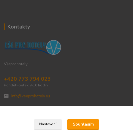
Kontakty
Všeprohotely
+420 773 794 023
Pondělí-pátek 9-16 hodin
info@vseprohotely.eu
Souhlasím
Nastavení
Upravit sběr cookies.