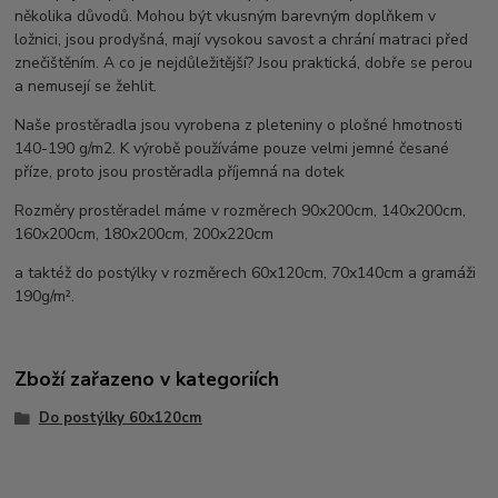
několika důvodů. Mohou být vkusným barevným doplňkem v
ložnici, jsou prodyšná, mají vysokou savost a chrání matraci před
znečištěním. A co je nejdůležitější? Jsou praktická, dobře se perou
a nemusejí se žehlit.
Naše prostěradla jsou vyrobena z pleteniny o plošné hmotnosti
140-190 g/m2. K výrobě používáme pouze velmi jemné česané
příze, proto jsou prostěradla příjemná na dotek
Rozměry prostěradel máme v rozměrech 90x200cm, 140x200cm,
160x200cm, 180x200cm, 200x220cm
a taktéž do postýlky v rozměrech 60x120cm, 70x140cm a gramáži
190g/m².
Zboží zařazeno v kategoriích
Do postýlky 60x120cm