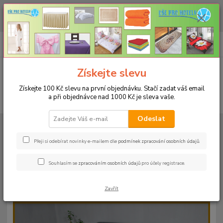
CHCETE NAKOUPIT VĚTŠÍ MNOŽSTVÍ NAŠICH PRODUKTŮ ZA LEPŠÍ
CENU? Klikněte ZDE
0
ks
+420 773 794 023
CZK
za
0 Kč
Pondělí-pátek 9-16 hodin
Menu
Získejte slevu
Získejte 100 Kč slevu na první objednávku. Stačí zadat váš email
a při objednávce nad 1000 Kč je sleva vaše.
Hledat
Odeslat
Úvod
PROSTĚRADLA
Froté prostěradla s gumou - 190g/m2 - 45 barev
Do postýlky 60x120cm
Froté prostěradlo 60x120cm - 190g/m² - barva
27 tmavě fialová
Přeji si odebírat novinky e-mailem dle
podmínek zpracování osobních údajů
.
Froté prostěradlo 60x120cm -
Souhlasím se
zpracováním osobních údajů
pro účely registrace.
190g/m² - barva 27 tmavě fialová
Zavřít