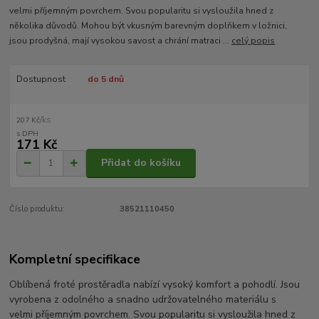
velmi příjemným povrchem. Svou popularitu si vysloužila hned z
několika důvodů. Mohou být vkusným barevným doplňkem v ložnici,
jsou prodyšná, mají vysokou savost a chrání matraci ...
celý popis
Dostupnost
do 5 dnů
/
ks
207 Kč
171 Kč
Přidat do košíku
Číslo produktu:
38521110450
Kompletní specifikace
Oblíbená froté prostěradla nabízí vysoký komfort a pohodlí. Jsou
vyrobena z odolného a snadno udržovatelného materiálu s
velmi příjemným povrchem. Svou popularitu si vysloužila hned z