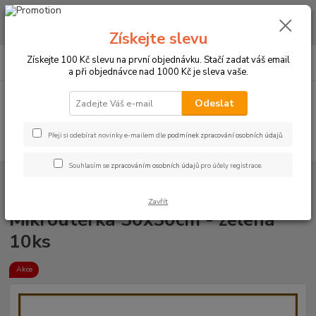
CHCETE NAKOUPIT VĚTŠÍ MNOŽSTVÍ NAŠICH PRODUKTŮ ZA LEPŠÍ
CENU? Klikněte ZDE
Získejte slevu
0
ks
+420 773 794 023
Získejte 100 Kč slevu na první objednávku. Stačí zadat váš email
CZK
za
0 Kč
Pondělí-pátek 9-16 hodin
a při objednávce nad 1000 Kč je sleva vaše.
Menu
Odeslat
Přeji si odebírat novinky e-mailem dle
podmínek zpracování osobních údajů
.
Hledat
Souhlasím se
zpracováním osobních údajů
pro účely registrace.
Úvod
PRO KUCHYNĚ
Mikroutěrky
Rozměr 30x30cm
Mikroutěrka
30x30cm - zelená 10ks
Zavřít
Mikroutěrka 30x30cm - zelená
10ks
Akce