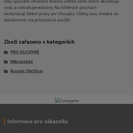
Díky speciální struktuře tkaniny utěrka velmi dobře absorbuje
vodu a odtraňuje
nečistoty. Na čištěných plochách
nezůstávají žádné pruhy ani chloupky. Utěrky jsou vhodné do
domácností i na průmyslové použití.
Zboží zařazeno v kategoriích
PRO KUCHYNĚ
Mikroutěrky
Rozměr 30x30cm
Informace pro zákazníky