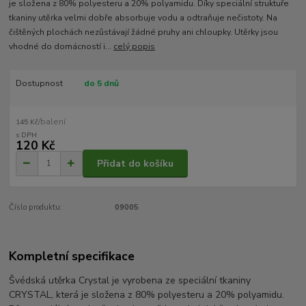
je složena z 80% polyesteru a 20% polyamidu. Díky speciální struktuře
tkaniny utěrka velmi dobře absorbuje vodu a odtraňuje nečistoty. Na
čištěných plochách nezůstávají žádné pruhy ani chloupky. Utěrky jsou
vhodné do domácností i...
celý popis
Dostupnost
do 5 dnů
/
balení
145 Kč
120 Kč
Přidat do košíku
Číslo produktu:
09005
Kompletní specifikace
Švédská utěrka Crystal je vyrobena ze speciální tkaniny
CRYSTAL,
která je složena z 80% polyesteru a 20% polyamidu.