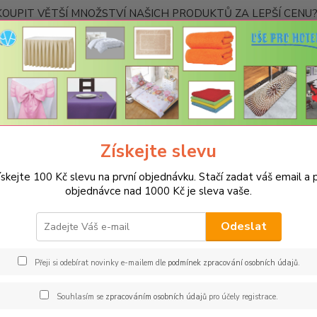
OUPIT VĚTŠÍ MNOŽSTVÍ NAŠICH PRODUKTŮ ZA LEPŠÍ CENU? K
Kontakty
Nevíte
Hledat
+420
Ponděl
Získejte slevu
POVLEČENÍ
Hotelové povlečení
Povlečení standard hladké s pruhe
ískejte 100 Kč slevu na první objednávku. Stačí zadat váš email a p
ečení standard hladké s pruhem
objednávce nad 1000 Kč je sleva vaše.
Polš
Odeslat
Kvalit
mercer
Přeji si odebírat novinky e-mailem dle
podmínek zpracování osobních údajů
.
s mode
určeno
Souhlasím se
zpracováním osobních údajů
pro účely registrace.
praní n