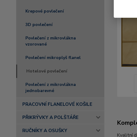
Krepové povlečení
3D povlečení
Povlečení z mikrovlákna
vzorované
Povlečení mikroplyš flanel
Hotelové povlečení
Povlečení z mikrovlákna
jednobarevné
PRACOVNÍ FLANELOVÉ KOŠILE
PŘIKRÝVKY A POLŠTÁŘE
Komple
RUČNÍKY A OSUŠKY
Kvalitní