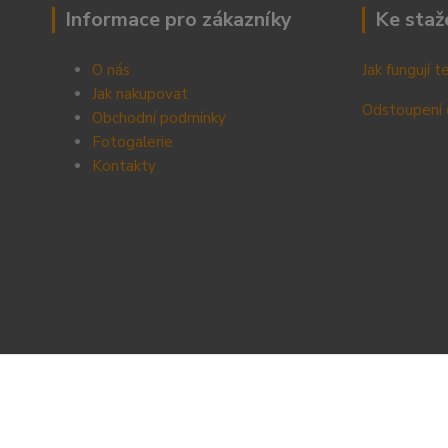
Informace pro zákazníky
Ke staž
O nás
Jak fungují 
Jak nakupovat
Odstoupení 
Obchodní podmínky
Fotogalerie
Kontak
ty