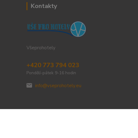
Kontakty
Všeprohotely
+420 773 794 023
Pondělí-pátek 9-16 hodin
info@vseprohotely.eu