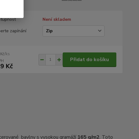
tupnost
Není skladem
erte zapínání
/
ks
 Kč
Přidat do košíku
9 Kč
rcerované bavlny s vysokou gramáží
165 g/m2
. Toto