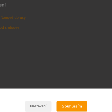
ení
teflonové ubrusy
od smlouvy
Upravit sběr cookies.
Souhlasím
Nastavení