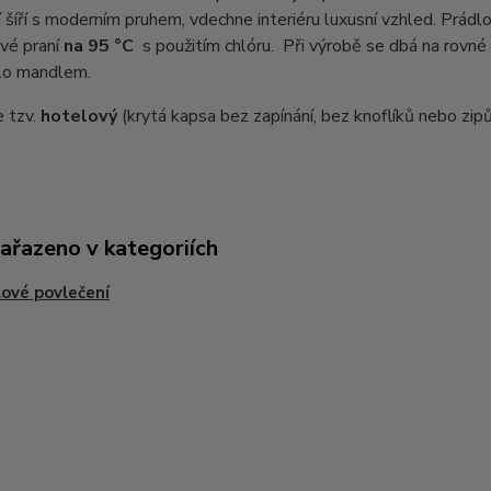
 šíří s moderním pruhem, vdechne interiéru luxusní vzhled. Prádlo
vé praní
na 95 °C
s použitím chlóru. Při výrobě se dbá na rovné
lo mandlem.
e tzv.
hotelový
(krytá kapsa bez zapínání, bez knoflíků nebo zipů
zařazeno v kategoriích
ové povlečení