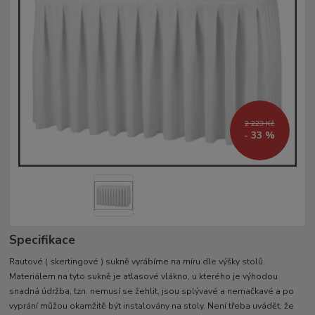
2 223 Kč
- 33 %
Specifikace
Rautové ( skertingové ) sukně vyrábíme na míru dle výšky stolů.
Materiálem na tyto sukně je atlasové vlákno, u kterého je výhodou
snadná údržba, tzn. nemusí se žehlit, jsou splývavé a nemačkavé a po
vyprání můžou okamžitě být instalovány na stoly. Není třeba uvádět, že