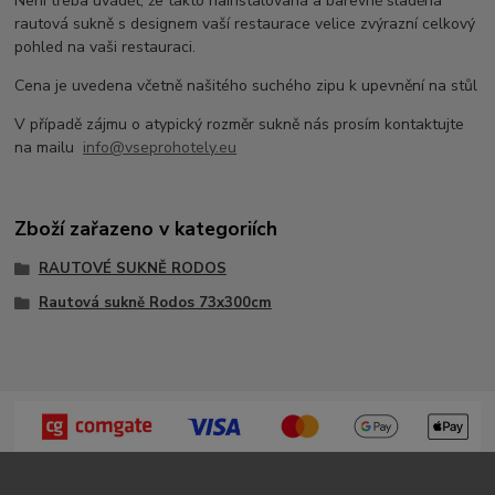
Není třeba uvádět, že takto nainstalovaná a barevně sladěná
rautová sukně s designem vaší restaurace velice zvýrazní celkový
pohled na vaši restauraci.
Cena je uvedena včetně našitého suchého zipu k upevnění na stůl
V případě zájmu o atypický rozměr sukně nás prosím kontaktujte
na mailu
info@vseprohotely.eu
Zboží zařazeno v kategoriích
RAUTOVÉ SUKNĚ RODOS
Rautová sukně Rodos 73x300cm