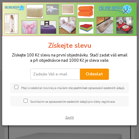
CHCETE NAKOUPIT VĚTŠÍ MNOŽSTVÍ NAŠICH PRODUKTŮ ZA LEPŠÍ
CENU? Klikněte ZDE
0
ks
+420 773 794 023
CZK
za
0 Kč
Pondělí-pátek 9-16 hodin
Menu
Získejte slevu
Získejte 100 Kč slevu na první objednávku. Stačí zadat váš email
a při objednávce nad 1000 Kč je sleva vaše.
Hledat
Odeslat
Úvod
RAUTOVÉ SUKNĚ RODOS
Rautová sukně Rodos 73x300cm
Rautová sukně Rodos-výška 73cm, délka 300cm - bílá
Přeji si odebírat novinky e-mailem dle
podmínek zpracování osobních údajů
.
Rautová sukně Rodos-výška
Souhlasím se
zpracováním osobních údajů
pro účely registrace.
73cm, délka 300cm - bílá
Zavřít