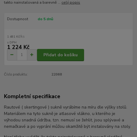
takto nainstalovaná a barevně ...
celý popis
Dostupnost
do 5 dnů
/
ks
1 481 Kč
1 224 Kč
Přidat do košíku
Číslo produktu:
22068
Kompletní specifikace
Rautové ( skertingové ) sukně vyrábíme na míru dle výšky stolů.
Materiálem na tyto sukně je atlasové vlákno, u kterého je
výhodou snadná údržba, tzn. nemusí se žehlit, jsou splývavé a
nemačkavé a po vyprání můžou okamžitě být instalovány na stoly.