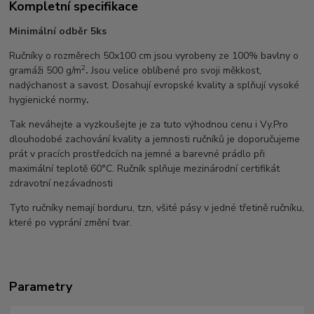
Kompletní specifikace
Minimální odběr 5ks
Ručníky o rozměrech 50x100 cm jsou vyrobeny ze 100% bavlny o
2
gramáži 500 g/m
.
Jsou velice oblíbené pro svoji měkkost,
nadýchanost a savost. Dosahují evropské kvality a splňují vysoké
hygienické normy
.
Tak neváhejte a vyzkoušejte je za tuto výhodnou cenu i Vy.Pro
dlouhodobé zachování kvality a jemnosti ručníků je doporučujeme
prát v pracích prostředcích na jemné a barevné prádlo při
maximální teplotě 60°C. Ručník splňuje mezinárodní certifikát
zdravotní nezávadnosti
Tyto ručníky nemají borduru, tzn, všité pásy v jedné třetině ručníku,
které po vyprání změní tvar.
Parametry