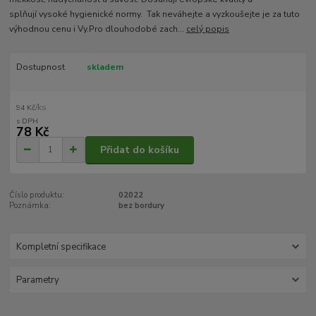
splňují vysoké hygienické normy. Tak neváhejte a vyzkoušejte je za tuto
výhodnou cenu i Vy.Pro dlouhodobé zach...
celý popis
Dostupnost
skladem
/
ks
94 Kč
78 Kč
Přidat do košíku
Číslo produktu:
02022
Poznámka:
bez bordury
Kompletní specifikace
Parametry