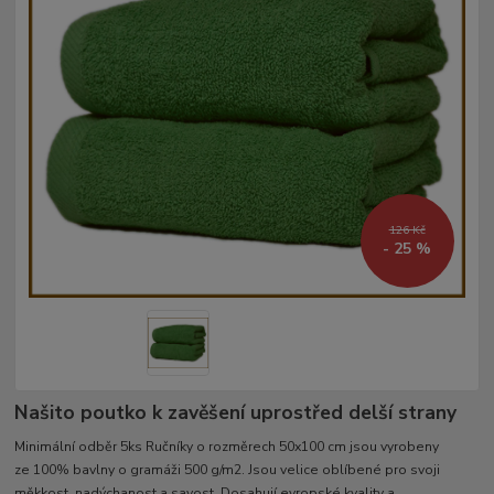
126 Kč
- 25 %
Našito poutko k zavěšení uprostřed delší strany
Minimální odběr 5ks Ručníky o rozměrech 50x100 cm jsou vyrobeny
ze 100% bavlny o gramáži 500 g/m2. Jsou velice oblíbené pro svoji
měkkost, nadýchanost a savost. Dosahují evropské kvality a