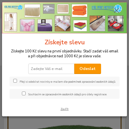
CHCETE NAKOUPIT VĚTŠÍ MNOŽSTVÍ NAŠICH PRODUKTŮ ZA LEPŠÍ
CENU? Klikněte ZDE
0
ks
+420 773 794 023
CZK
za
0 Kč
Pondělí-pátek 9-16 hodin
Menu
Získejte slevu
Získejte 100 Kč slevu na první objednávku. Stačí zadat váš email
a při objednávce nad 1000 Kč je sleva vaše.
Hledat
Odeslat
Úvod
RUČNÍKY A OSUŠKY
Ručníky 50x100cm bez bordury - 500g/m²
Ručník 50x100cm - olivová-21 - 500g/m2
Přeji si odebírat novinky e-mailem dle
podmínek zpracování osobních údajů
.
Ručník 50x100cm - olivová-21 -
Souhlasím se
zpracováním osobních údajů
pro účely registrace.
500g/m2
Zavřít