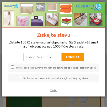
CHCETE NAKOUPIT VĚTŠÍ MNOŽSTVÍ NAŠICH PRODUKTŮ ZA LEPŠÍ
CENU? Klikněte ZDE
0
ks
+420 773 794 023
CZK
za
0 Kč
Pondělí-pátek 9-16 hodin
Menu
Získejte slevu
Získejte 100 Kč slevu na první objednávku. Stačí zadat váš email
a při objednávce nad 1000 Kč je sleva vaše.
Hledat
Odeslat
Úvod
UBRUSY
Teflonové ubrusy jednobarevné s vodoodpudivou úpravou
Rozměr 120x120cm
Teflonový ubrus 120x120cm - tmavě zelený 12
Přeji si odebírat novinky e-mailem dle
podmínek zpracování osobních údajů
.
Teflonový ubrus 120x120cm -
Souhlasím se
zpracováním osobních údajů
pro účely registrace.
tmavě zelený 12
Zavřít