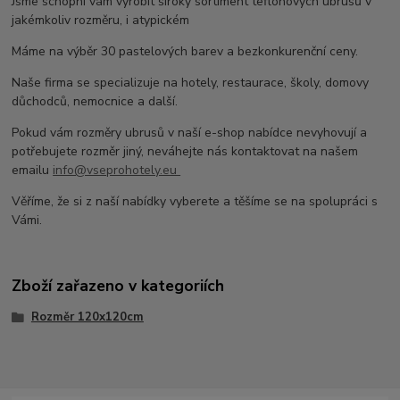
Jsme schopni vám vyrobit široký sortiment teflonových ubrusů v
jakémkoliv rozměru, i atypickém
Máme na výběr 30 pastelových barev a bezkonkurenční ceny.
Naše firma se specializuje na hotely, restaurace, školy, domovy
důchodců, nemocnice a další.
Pokud vám rozměry ubrusů v naší e-shop nabídce nevyhovují a
potřebujete rozměr jiný, neváhejte nás kontaktovat na našem
emailu
info@vseprohotely.eu
Věříme, že si z naší nabídky vyberete a těšíme se na spolupráci s
Vámi.
Zboží zařazeno v kategoriích
Rozměr 120x120cm