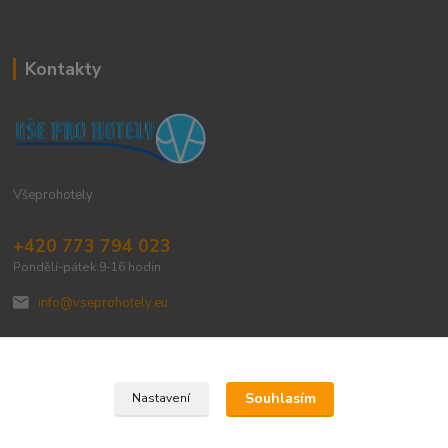
Kontakty
Všeprohotely
+420 773 794 023
Pondělí-pátek 9-16 hodin
info@vseprohotely.eu
Souhlasím
Nastavení
Upravit sběr cookies.