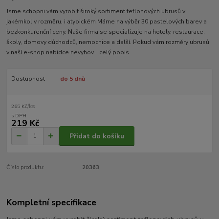
Jsme schopni vám vyrobit široký sortiment teflonových ubrusů v
jakémkoliv rozměru, i atypickém Máme na výběr 30 pastelových barev a
bezkonkurenční ceny. Naše firma se specializuje na hotely, restaurace,
školy, domovy důchodců, nemocnice a další. Pokud vám rozměry ubrusů
v naší e-shop nabídce nevyhov...
celý popis
Dostupnost
do 5 dnů
/
ks
265 Kč
219 Kč
Přidat do košíku
Číslo produktu:
20363
Kompletní specifikace