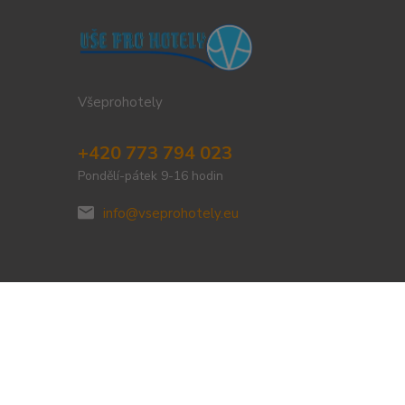
Všeprohotely
+420 773 794 023
Pondělí-pátek 9-16 hodin
info@vseprohotely.eu