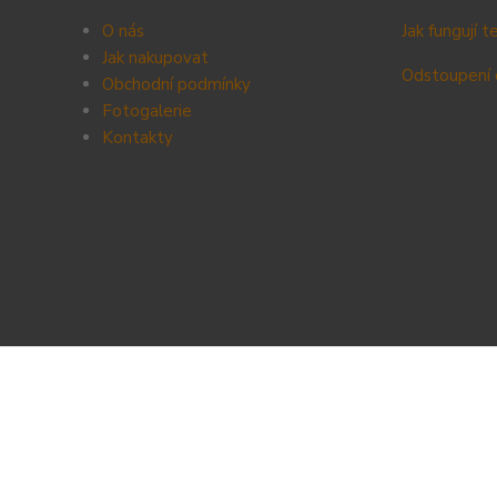
O nás
Jak fungují 
Jak nakupovat
Odstoupení 
Obchodní podmínky
Fotogalerie
Kontak
ty