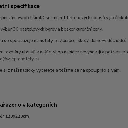
tní specifikace
pni vám vyrobit široký sortiment teflonových ubrusů v jakémkoli
výběr 30 pastelových barev a bezkonkurenční ceny.
a se specializuje na hotely, restaurace, školy, domovy důchodců,
 rozměry ubrusů v naší e-shop nabídce nevyhovují a potřebujet
fo@vseprohotely.eu
e si z naší nabídky vyberete a těšíme se na spolupráci s Vámi.
zařazeno v kategoriích
ěr 120x220cm