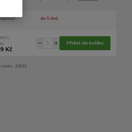
tupnost
do 5 dnů
/
ks
 Kč
Přidat do košíku
9 Kč
roduktu:
20271