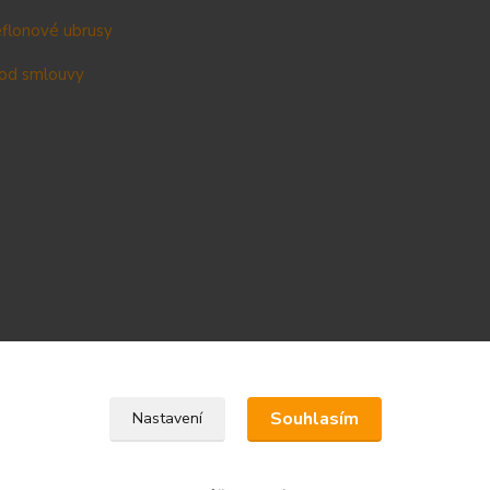
teflonové ubrusy
od smlouvy
Upravit sběr cookies.
Souhlasím
Nastavení