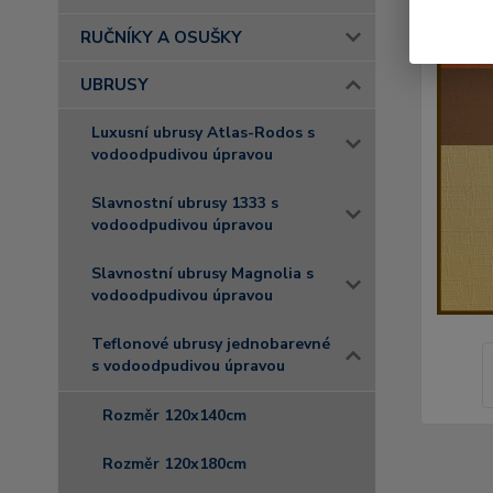
RUČNÍKY A OSUŠKY
UBRUSY
Luxusní ubrusy Atlas-Rodos s
vodoodpudivou úpravou
Slavnostní ubrusy 1333 s
vodoodpudivou úpravou
Slavnostní ubrusy Magnolia s
vodoodpudivou úpravou
Teflonové ubrusy jednobarevné
s vodoodpudivou úpravou
Rozměr 120x140cm
Rozměr 120x180cm