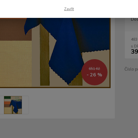
Zavřít
Dos
483
39
651 Kč
Číslo p
- 26 %