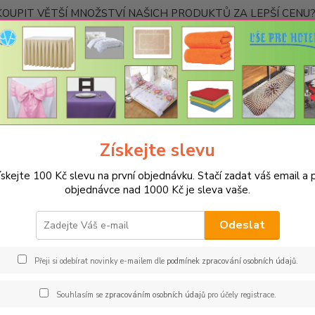
OUPIT VĚTŠÍ MNOŽSTVÍ NAŠICH PRODUKTŮ ZA LEPŠÍ CENU? K
Kontakty
Nevíte
Hledat
+420
Ponděl
Získejte slevu
UBRUSY
Teflonové ubrusy jednobarevné s vodoodpudivou úpravou
ískejte 100 Kč slevu na první objednávku. Stačí zadat váš email a p
onový ubrus 120x220cm - modr
objednávce nad 1000 Kč je sleva vaše.
Spec
Odeslat
Jsme s
jakémk
Přeji si odebírat novinky e-mailem dle
podmínek zpracování osobních údajů
.
barev 
restau
Souhlasím se
zpracováním osobních údajů
pro účely registrace.
rozměr