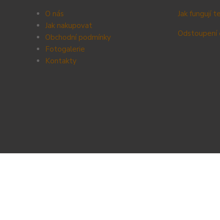
O nás
Jak fungují 
Jak nakupovat
Odstoupení 
Obchodní podmínky
Fotogalerie
Kontak
ty