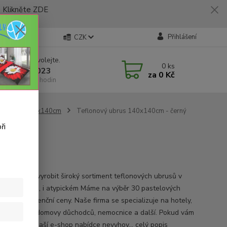
likněte ZDE
Přihlášení
CZK
 si rady? Zavolejte.
0
ks
 773 794 023
za
0 Kč
í-pátek 9-16 hodin
Rozměr 140x140cm
Teflonový ubrus 140x140cm - černý
ři
ifikace
chopni vám vyrobit široký sortiment teflonových ubrusů v
oliv rozměru, i atypickém Máme na výběr 30 pastelových
a bezkonkurenční ceny. Naše firma se specializuje na hotely,
race, školy, domovy důchodců, nemocnice a další. Pokud vám
y ubrusů v naší e-shop nabídce nevyhov...
celý popis