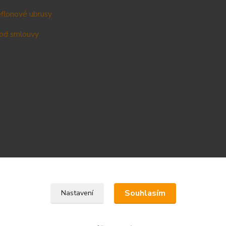
teflonové ubrusy
od smlouvy
Upravit sběr cookies.
Souhlasím
Nastavení