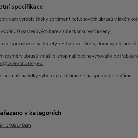
tní specifikace
pni vám vyrobit široký sortiment teflonových ubrusů v jakémkoli
výběr 30 pastelových barev a bezkonkurenční ceny.
a se specializuje na hotely, restaurace, školy, domovy důchodců,
 rozměry ubrusů v naší e-shop nabídce nevyhovují a potřebujet
fo@vseprohotely.eu
e si z naší nabídky vyberete a těšíme se na spolupráci s Vámi.
zařazeno v kategoriích
ěr 140x140cm