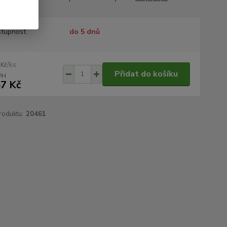
tupnost
do 5 dnů
/
ks
 Kč
Přidat do košíku
7 Kč
roduktu:
20461