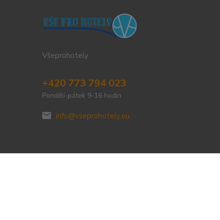
Všeprohotely
+420 773 794 023
Pondělí-pátek 9-16 hodin
info@vseprohotely.eu