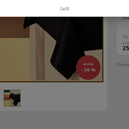
Zavřít
Dos
311
25
419 Kč
Číslo p
- 26 %