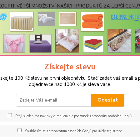
OUPIT VĚTŠÍ MNOŽSTVÍ NAŠICH PRODUKTŮ ZA LEPŠÍ CENU? K
Kontakty
Nevíte
Hledat
+420
Ponděl
Získejte slevu
UBRUSY
Teflonové ubrusy jednobarevné s vodoodpudivou úpravou
ískejte 100 Kč slevu na první objednávku. Stačí zadat váš email a p
onový ubrus 140x140cm - černý
objednávce nad 1000 Kč je sleva vaše.
Spec
Odeslat
Jsme s
jakémk
Přeji si odebírat novinky e-mailem dle
podmínek zpracování osobních údajů
.
barev 
restau
Souhlasím se
zpracováním osobních údajů
pro účely registrace.
rozměr