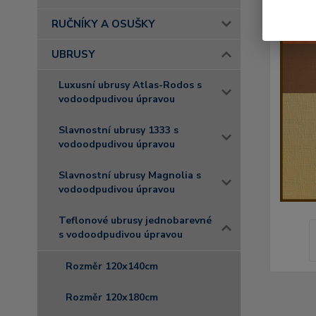
RUČNÍKY A OSUŠKY
UBRUSY
Luxusní ubrusy Atlas-Rodos s
vodoodpudivou úpravou
Slavnostní ubrusy 1333 s
vodoodpudivou úpravou
Slavnostní ubrusy Magnolia s
vodoodpudivou úpravou
Teflonové ubrusy jednobarevné
s vodoodpudivou úpravou
Rozměr 120x140cm
Rozměr 120x180cm