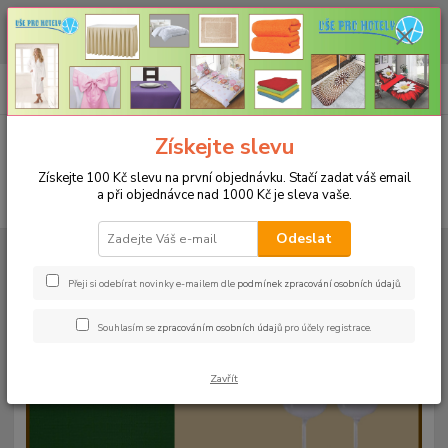
CHCETE NAKOUPIT VĚTŠÍ MNOŽSTVÍ NAŠICH PRODUKTŮ ZA LEPŠÍ
CENU? Klikněte ZDE
0
ks
+420 773 794 023
CZK
za
0 Kč
Pondělí-pátek 9-16 hodin
Menu
Získejte slevu
Získejte 100 Kč slevu na první objednávku. Stačí zadat váš email
a při objednávce nad 1000 Kč je sleva vaše.
Hledat
Odeslat
Úvod
UBRUSY
Teflonové ubrusy jednobarevné s vodoodpudivou úpravou
Rozměr 140x240cm
Teflonový ubrus 140x240cm - bordo 11
Přeji si odebírat novinky e-mailem dle
podmínek zpracování osobních údajů
.
Teflonový ubrus 140x240cm -
Souhlasím se
zpracováním osobních údajů
pro účely registrace.
bordo 11
Zavřít