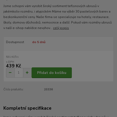
Jsme schopni vám vyrobit široký sortiment teflonových ubrusů v
jakémkoliv rozměru, i atypickém Máme na výběr 30 pastelových barev a
bezkonkurenční ceny. Naše firma se specializuje na hotely, restaurace,
školy, domovy důchodců, nemocnice a další. Pokud vám rozměry ubrusů
v naší e-shop nabídce nevyhov...
celý popis
Dostupnost
do 5 dnů
/
ks
531 Kč
439 Kč
Přidat do košíku
Číslo produktu:
20336
Kompletní specifikace