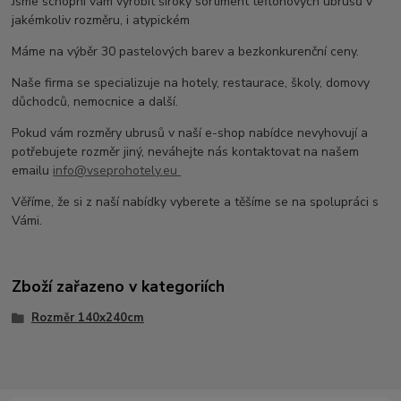
Jsme schopni vám vyrobit široký sortiment teflonových ubrusů v
jakémkoliv rozměru, i atypickém
Máme na výběr 30 pastelových barev a bezkonkurenční ceny.
Naše firma se specializuje na hotely, restaurace, školy, domovy
důchodců, nemocnice a další.
Pokud vám rozměry ubrusů v naší e-shop nabídce nevyhovují a
potřebujete rozměr jiný, neváhejte nás kontaktovat na našem
emailu
info@vseprohotely.eu
Věříme, že si z naší nabídky vyberete a těšíme se na spolupráci s
Vámi.
Zboží zařazeno v kategoriích
Rozměr 140x240cm