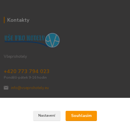
Kontakty
Všeprohotely
+420 773 794 023
Pondělí-pátek 9-16 hodin
info@vseprohotely.eu
Souhlasím
Nastavení
Upravit sběr cookies.