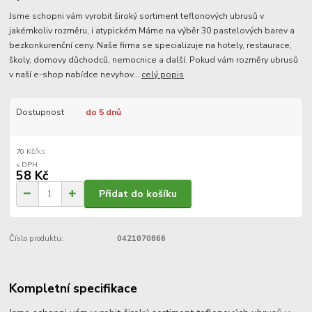
Jsme schopni vám vyrobit široký sortiment teflonových ubrusů v
jakémkoliv rozměru, i atypickém Máme na výběr 30 pastelových barev a
bezkonkurenční ceny. Naše firma se specializuje na hotely, restaurace,
školy, domovy důchodců, nemocnice a další. Pokud vám rozměry ubrusů
v naší e-shop nabídce nevyhov...
celý popis
Dostupnost
do 5 dnů
/
ks
70 Kč
58 Kč
Přidat do košíku
Číslo produktu:
0421070866
Kompletní specifikace