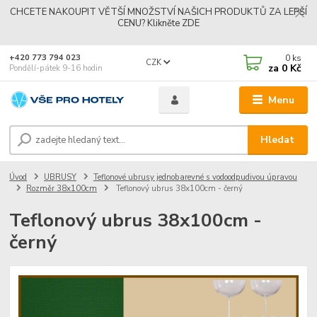
CHCETE NAKOUPIT VĚTŠÍ MNOŽSTVÍ NAŠICH PRODUKTŮ ZA LEPŠÍ
CENU? Klikněte ZDE
0
ks
+420 773 794 023
CZK
za
0 Kč
Pondělí-pátek 9-16 hodin
Menu
Hledat
Úvod
UBRUSY
Teflonové ubrusy jednobarevné s vodoodpudivou úpravou
Rozměr 38x100cm
Teflonový ubrus 38x100cm - černý
Teflonový ubrus 38x100cm -
černý