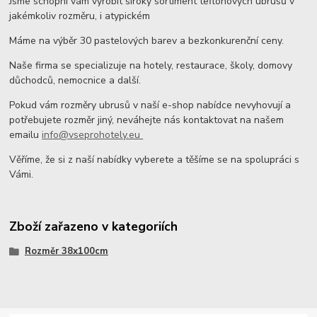
Jsme schopni vám vyrobit široký sortiment teflonových ubrusů v
jakémkoliv rozměru, i atypickém
Máme na výběr 30 pastelových barev a bezkonkurenční ceny.
Naše firma se specializuje na hotely, restaurace, školy, domovy
důchodců, nemocnice a další.
Pokud vám rozměry ubrusů v naší e-shop nabídce nevyhovují a
potřebujete rozměr jiný, neváhejte nás kontaktovat na našem
emailu
info@vseprohotely.eu
Věříme, že si z naší nabídky vyberete a těšíme se na spolupráci s
Vámi.
Zboží zařazeno v kategoriích
Rozměr 38x100cm