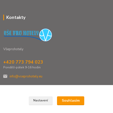
Kontakty
Všeprohotely
+420 773 794 023
Pondělí-pátek 9-16 hodin
info@vseprohotely.eu
Souhlasím
Nastavení
Upravit sběr cookies.