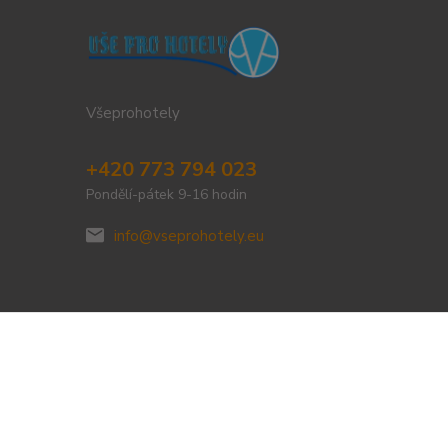
Všeprohotely
+420 773 794 023
Pondělí-pátek 9-16 hodin
info@vseprohotely.eu