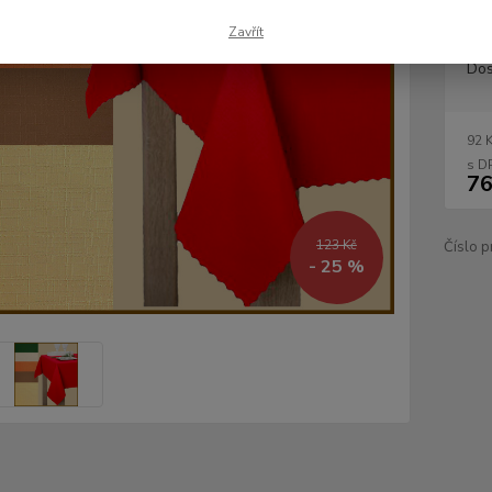
Zavřít
Dos
92 
76
123 Kč
Číslo p
- 25 %