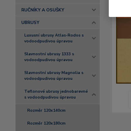
RUČNÍKY A OSUŠKY
UBRUSY
Luxusní ubrusy Atlas-Rodos s
vodoodpudivou úpravou
Slavnostní ubrusy 1333 s
vodoodpudivou úpravou
Slavnostní ubrusy Magnolia s
vodoodpudivou úpravou
Teflonové ubrusy jednobarevné
s vodoodpudivou úpravou
Rozměr 120x140cm
Rozměr 120x180cm