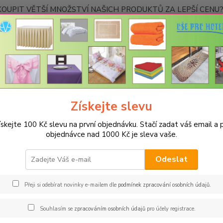
OUPIT VĚTŠÍ MNOŽSTVÍ NAŠICH PRODUKTŮ ZA LEPŠÍ CENU? K
Kontakty
Nevíte
Hledat
+420
Ponděl
Získejte slevu
UBRUSY
Teflonové ubrusy jednobarevné s vodoodpudivou úpravou
ískejte 100 Kč slevu na první objednávku. Stačí zadat váš email a p
onový ubrus 38x140cm - červen
objednávce nad 1000 Kč je sleva vaše.
Spec
Odeslat
Jsme s
jakémk
Přeji si odebírat novinky e-mailem dle
podmínek zpracování osobních údajů
.
barev 
restau
Souhlasím se
zpracováním osobních údajů
pro účely registrace.
rozměr