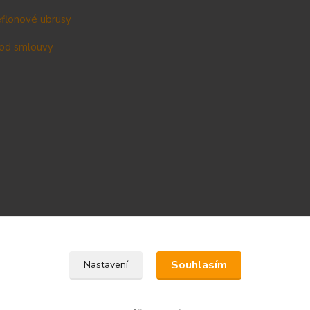
teflonové ubrusy
od smlouvy
Upravit sběr cookies.
Souhlasím
Nastavení