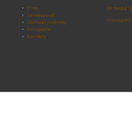
O nás
Jak fungují 
Jak nakupovat
Odstoupení 
Obchodní podmínky
Fotogalerie
Kontak
ty