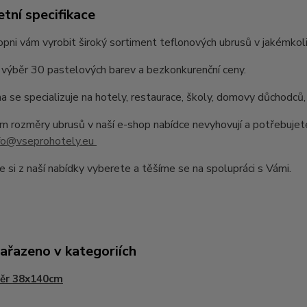
tní specifikace
pni vám vyrobit široký sortiment teflonových ubrusů v jakémkoli
výběr 30 pastelových barev a bezkonkurenční ceny.
a se specializuje na hotely, restaurace, školy, domovy důchodců,
 rozměry ubrusů v naší e-shop nabídce nevyhovují a potřebujet
fo@vseprohotely.eu
e si z naší nabídky vyberete a těšíme se na spolupráci s Vámi.
zařazeno v kategoriích
ěr 38x140cm