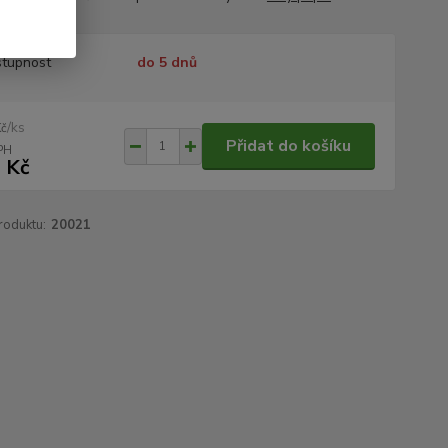
tupnost
do 5 dnů
/
ks
Kč
Přidat do košíku
 Kč
roduktu:
20021